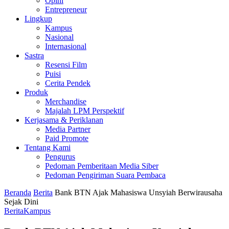
Opini
Entrepreneur
Lingkup
Kampus
Nasional
Internasional
Sastra
Resensi Film
Puisi
Cerita Pendek
Produk
Merchandise
Majalah LPM Perspektif
Kerjasama & Periklanan
Media Partner
Paid Promote
Tentang Kami
Pengurus
Pedoman Pemberitaan Media Siber
Pedoman Pengiriman Suara Pembaca
Beranda
Berita
Bank BTN Ajak Mahasiswa Unsyiah Berwirausaha
Sejak Dini
Berita
Kampus