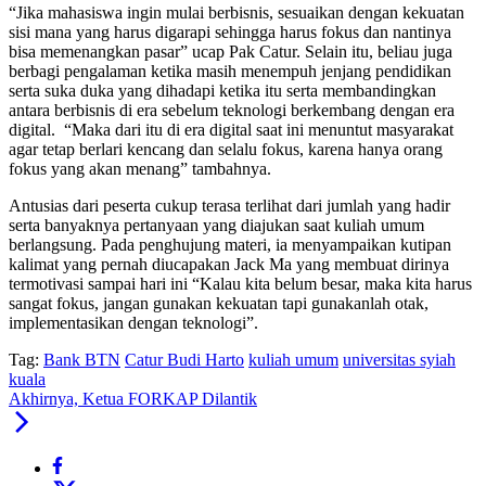
“Jika mahasiswa ingin mulai berbisnis, sesuaikan dengan kekuatan
sisi mana yang harus digarapi sehingga harus fokus dan nantinya
bisa memenangkan pasar” ucap Pak Catur. Selain itu, beliau juga
berbagi pengalaman ketika masih menempuh jenjang pendidikan
serta suka duka yang dihadapi ketika itu serta membandingkan
antara berbisnis di era sebelum teknologi berkembang dengan era
digital. “Maka dari itu di era digital saat ini menuntut masyarakat
agar tetap berlari kencang dan selalu fokus, karena hanya orang
fokus yang akan menang” tambahnya.
Antusias dari peserta cukup terasa terlihat dari jumlah yang hadir
serta banyaknya pertanyaan yang diajukan saat kuliah umum
berlangsung. Pada penghujung materi, ia menyampaikan kutipan
kalimat yang pernah diucapakan Jack Ma yang membuat dirinya
termotivasi sampai hari ini “Kalau kita belum besar, maka kita harus
sangat fokus, jangan gunakan kekuatan tapi gunakanlah otak,
implementasikan dengan teknologi”.
Tag:
Bank BTN
Catur Budi Harto
kuliah umum
universitas syiah
kuala
Akhirnya, Ketua FORKAP Dilantik