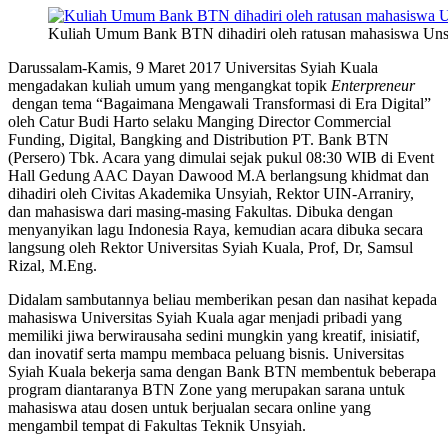
Kuliah Umum Bank BTN dihadiri oleh ratusan mahasiswa Unsyi
Darussalam-Kamis, 9 Maret 2017 Universitas Syiah Kuala
mengadakan kuliah umum yang mengangkat topik
Enterpreneur
dengan tema “Bagaimana Mengawali Transformasi di Era Digital”
oleh Catur Budi Harto selaku Manging Director Commercial
Funding, Digital, Bangking and Distribution PT. Bank BTN
(Persero) Tbk. Acara yang dimulai sejak pukul 08:30 WIB di Event
Hall Gedung AAC Dayan Dawood M.A berlangsung khidmat dan
dihadiri oleh Civitas Akademika Unsyiah, Rektor UIN-Arraniry,
dan mahasiswa dari masing-masing Fakultas. Dibuka dengan
menyanyikan lagu Indonesia Raya, kemudian acara dibuka secara
langsung oleh Rektor Universitas Syiah Kuala, Prof, Dr, Samsul
Rizal, M.Eng.
Didalam sambutannya beliau memberikan pesan dan nasihat kepada
mahasiswa Universitas Syiah Kuala agar menjadi pribadi yang
memiliki jiwa berwirausaha sedini mungkin yang kreatif, inisiatif,
dan inovatif serta mampu membaca peluang bisnis. Universitas
Syiah Kuala bekerja sama dengan Bank BTN membentuk beberapa
program diantaranya BTN Zone yang merupakan sarana untuk
mahasiswa atau dosen untuk berjualan secara online yang
mengambil tempat di Fakultas Teknik Unsyiah.