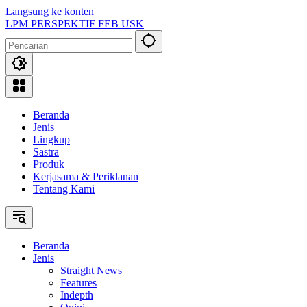
Langsung ke konten
LPM PERSPEKTIF FEB USK
Beranda
Jenis
Lingkup
Sastra
Produk
Kerjasama & Periklanan
Tentang Kami
Beranda
Jenis
Straight News
Features
Indepth