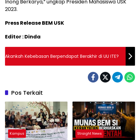
Inong Berkarya,” ungkap Presiden Mahasiswa USK
2023.
Press Release BEM USK
Editor : Dinda
Akankah Kebebasan Berpendapat Berakhir di UU ITE?
Pos Terkait
Kampus
Straight News