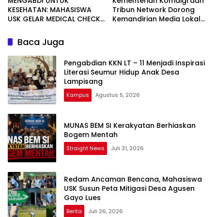
MENGABDI UNTUK
Kementerian Komdigi dan
KESEHATAN: MAHASISWA
Tribun Network Dorong
USK GELAR MEDICAL CHECK
Kemandirian Media Lokal
UP GRATIS BAGI WARGA
lewat Workshop di Banda
DESA AGUSEN
Aceh
Baca Juga
Pengabdian KKN LT – 11 Menjadi Inspirasi
Literasi Seumur Hidup Anak Desa
Lampisang
Kampus
Agustus 5, 2026
MUNAS BEM SI Kerakyatan Berhiaskan
Bogem Mentah
Straight News
Juli 31, 2026
Redam Ancaman Bencana, Mahasiswa
USK Susun Peta Mitigasi Desa Agusen
Gayo Lues
Berita
Juli 26, 2026