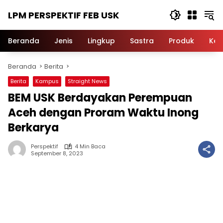
Langsung
LPM PERSPEKTIF FEB USK
ke
konten
Beranda
Jenis
Lingkup
Sastra
Produk
Ker
Beranda
Berita
Berita
Kampus
Straight News
BEM USK Berdayakan Perempuan
Aceh dengan Proram Waktu Inong
Berkarya
Perspektif
4 Min Baca
September 8, 2023