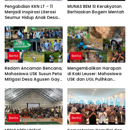
Pengabdian KKN LT – 11
MUNAS BEM SI Kerakyatan
Menjadi Inspirasi Literasi
Berhiaskan Bogem Mentah
Seumur Hidup Anak Desa
Lampisang
Berita
Berita
Redam Ancaman Bencana,
Mengembalikan Harapan
Mahasiswa USK Susun Peta
di Kaki Leuser: Mahasiswa
Mitigasi Desa Agusen Gayo
USK dan UGL Pulihkan
Lues
Jaringan Air Bersih di Desa
Agusen
Berita
Berita