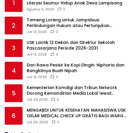
1
Literasi Seumur Hidup Anak Desa Lampisang
Agustus 5, 2026
0
Tameng Loreng untuk Jampidsus:
2
Perlindungan Hukum atau Pertunjukan
Kekuasaan?
Juli 13, 2026
0
USK Lantik 12 Dekan dan Direktur Sekolah
3
Pascasarjana Periode 2026-2031
Juli 13, 2026
0
Dari Rawa Pesisir ke Kopi Dingin: Nipharia dan
4
Bangkitnya Buah Nipah
Juli 15, 2026
0
Kementerian Komdigi dan Tribun Network
5
Dorong Kemandirian Media Lokal lewat
Workshop di Banda Aceh
Juli 24, 2026
0
MENGABDI UNTUK KESEHATAN: MAHASISWA USK
6
GELAR MEDICAL CHECK UP GRATIS BAGI WARGA
DESA AGUSEN
Juli 26, 2026
0