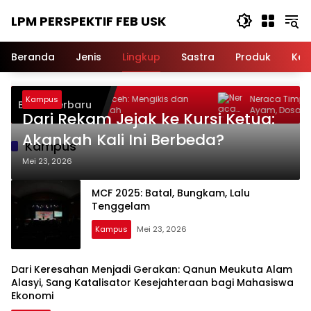
Langsung
LPM PERSPEKTIF FEB USK
ke
konten
Beranda
Jenis
Lingkup
Sastra
Produk
Ker
impin Boneka Aceh: Mengikis dan
Neraca Timpang: Nyawa
Kampus
Berita Terbaru
khianati Sejarah
Ayam, Dosa Ditimbang 
Dari Rekam Jejak ke Kursi Ketua:
Akankah Kali Ini Berbeda?
Kampus
Mei 23, 2026
MCF 2025: Batal, Bungkam, Lalu
Tenggelam
Kampus
Mei 23, 2026
Dari Keresahan Menjadi Gerakan: Qanun Meukuta Alam
Alasyi, Sang Katalisator Kesejahteraan bagi Mahasiswa
Ekonomi