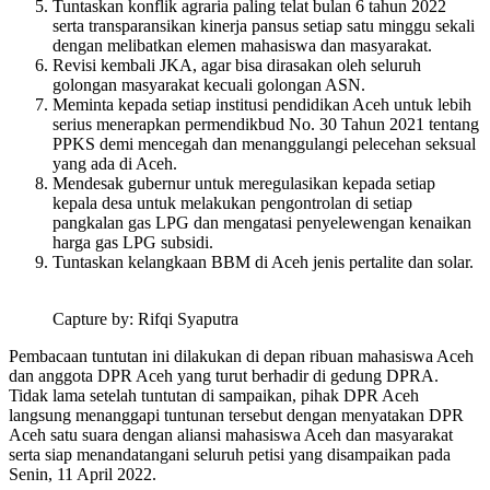
Tuntaskan konflik agraria paling telat bulan 6 tahun 2022
serta transparansikan kinerja pansus setiap satu minggu sekali
dengan melibatkan elemen mahasiswa dan masyarakat.
Revisi kembali JKA, agar bisa dirasakan oleh seluruh
golongan masyarakat kecuali golongan ASN.
Meminta kepada setiap institusi pendidikan Aceh untuk lebih
serius menerapkan permendikbud No. 30 Tahun 2021 tentang
PPKS demi mencegah dan menanggulangi pelecehan seksual
yang ada di Aceh.
Mendesak gubernur untuk meregulasikan kepada setiap
kepala desa untuk melakukan pengontrolan di setiap
pangkalan gas LPG dan mengatasi penyelewengan kenaikan
harga gas LPG subsidi.
Tuntaskan kelangkaan BBM di Aceh jenis pertalite dan solar.
Capture by: Rifqi Syaputra
Pembacaan tuntutan ini dilakukan di depan ribuan mahasiswa Aceh
dan anggota DPR Aceh yang turut berhadir di gedung DPRA.
Tidak lama setelah tuntutan di sampaikan, pihak DPR Aceh
langsung menanggapi tuntunan tersebut dengan menyatakan DPR
Aceh satu suara dengan aliansi mahasiswa Aceh dan masyarakat
serta siap menandatangani seluruh petisi yang disampaikan pada
Senin, 11 April 2022.