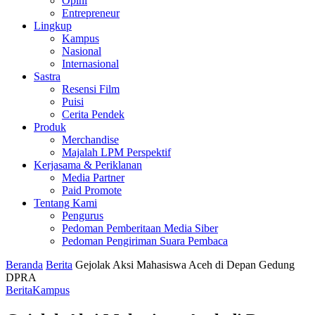
Opini
Entrepreneur
Lingkup
Kampus
Nasional
Internasional
Sastra
Resensi Film
Puisi
Cerita Pendek
Produk
Merchandise
Majalah LPM Perspektif
Kerjasama & Periklanan
Media Partner
Paid Promote
Tentang Kami
Pengurus
Pedoman Pemberitaan Media Siber
Pedoman Pengiriman Suara Pembaca
Beranda
Berita
Gejolak Aksi Mahasiswa Aceh di Depan Gedung
DPRA
Berita
Kampus