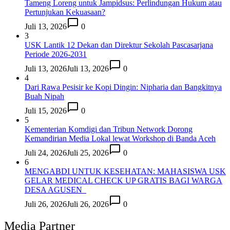
Tameng Loreng untuk Jampidsus: Perlindungan Hukum atau
Pertunjukan Kekuasaan?
Juli 13, 2026
0
3
USK Lantik 12 Dekan dan Direktur Sekolah Pascasarjana
Periode 2026-2031
Juli 13, 2026
Juli 13, 2026
0
4
Dari Rawa Pesisir ke Kopi Dingin: Nipharia dan Bangkitnya
Buah Nipah
Juli 15, 2026
0
5
Kementerian Komdigi dan Tribun Network Dorong
Kemandirian Media Lokal lewat Workshop di Banda Aceh
Juli 24, 2026
Juli 25, 2026
0
6
MENGABDI UNTUK KESEHATAN: MAHASISWA USK
GELAR MEDICAL CHECK UP GRATIS BAGI WARGA
DESA AGUSEN
Juli 26, 2026
Juli 26, 2026
0
Media Partner