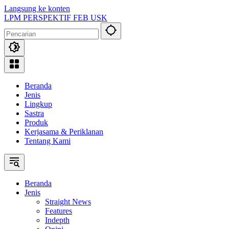
Langsung ke konten
LPM PERSPEKTIF FEB USK
Beranda
Jenis
Lingkup
Sastra
Produk
Kerjasama & Periklanan
Tentang Kami
Beranda
Jenis
Straight News
Features
Indepth