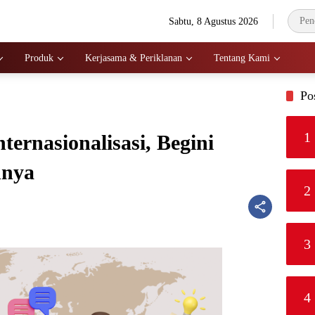
Sabtu, 8 Agustus 2026
Produk
Kerjasama & Periklanan
Tentang Kami
Po
1
ernasionalisasi, Begini
nnya
2
3
4