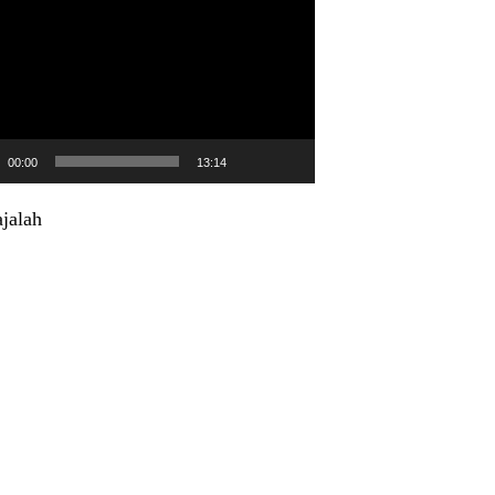
00:00
13:14
jalah