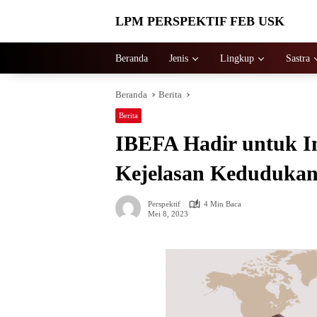
Langsung
LPM PERSPEKTIF FEB USK
ke
konten
Beranda
Jenis
Lingkup
Sastra
Beranda
Berita
Berita
IBEFA Hadir untuk Int
Kejelasan Keduduka
Perspektif
4 Min Baca
Mei 8, 2023