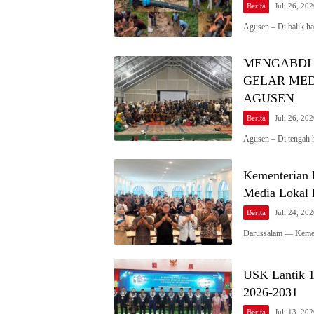
Berita
Juli 26, 20
Agusen – Di balik h
MENGABDI 
GELAR MED
AGUSEN
Berita
Juli 26, 20
Agusen – Di tengah 
Kementerian 
Media Lokal 
Berita
Juli 24, 20
Darussalam — Kement
USK Lantik 1
2026-2031
Berita
Juli 13, 20