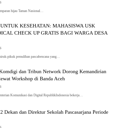
26
amparan hijau Taman Nasional…
UNTUK KESEHATAN: MAHASISWA USK
ICAL CHECK UP GRATIS BAGI WARGA DESA
26
hiruk-pikuk pemulihan pascabencana yang…
Komdigi dan Tribun Network Dorong Kemandirian
lewat Workshop di Banda Aceh
26
erian Komunikasi dan Digital RepublikIndonesia bekerja…
2 Dekan dan Direktur Sekolah Pascasarjana Periode
26