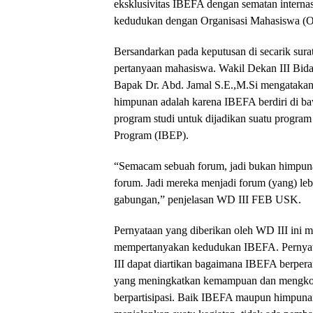
eksklusivitas IBEFA dengan sematan intern
kedudukan dengan Organisasi Mahasiswa (
Bersandarkan pada keputusan di secarik surat
pertanyaan mahasiswa. Wakil Dekan III B
Bapak Dr. Abd. Jamal S.E.,M.Si mengatakan
himpunan adalah karena IBEFA berdiri di b
program studi untuk dijadikan suatu program
Program (IBEP).
“Semacam sebuah forum, jadi bukan himpunan
forum. Jadi mereka menjadi forum (yang) lebi
gabungan,” penjelasan WD III FEB USK.
Pernyataan yang diberikan oleh WD III ini m
mempertanyakan kedudukan IBEFA. Pernyat
III dapat diartikan bagaimana IBEFA berper
yang meningkatkan kemampuan dan mengkoor
berpartisipasi. Baik IBEFA maupun himpuna