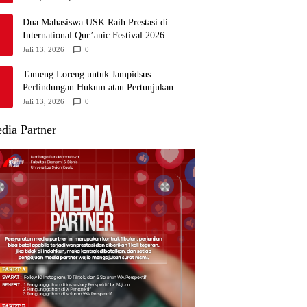
Dua Mahasiswa USK Raih Prestasi di
International Qur’anic Festival 2026
Juli 13, 2026
0
Tameng Loreng untuk Jampidsus:
Perlindungan Hukum atau Pertunjukan
Kekuasaan?
Juli 13, 2026
0
dia Partner