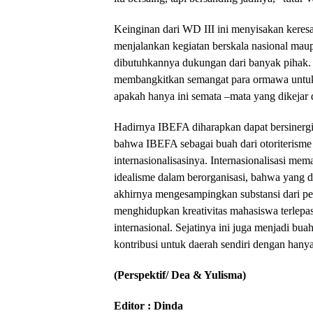
menjalankan kegiatan berskala nasional maupun internasional ‏dikarenaka
dibutuhkannya dukungan dari banyak ‏pihak. ‎Keinginan WD III ini terbilang cukup optimis dan
membangkitkan semangat ‏para ormawa untuk bisa menjalankan kegiatan‎-‎kegiatan berskala besar‎. ‎Namun
‏apakah hanya ini semata ‏‎–‎mata
Hadirnya IBEFA diharapkan dapat bersinergi dengan ormawa lain ‏hi
idealisme dalam berorganisasi‎, ‎bahwa yang dikejar semata‎-‎mata ‏hanya ha
akhirnya mengesampingkan substansi dari ‏penyelenggaraan kegiatan yang diharapkan mampu
menghidupkan kreativitas ‏mahasiswa terlepas itu mampu dilaksanakan secara nasional maupun
internasional‎. ‎Sejatinya ini juga menjadi 
kontribusi untuk daerah sendiri dengan hanya 
(Perspektif/ Dea & Yulisma)
Editor : Dinda