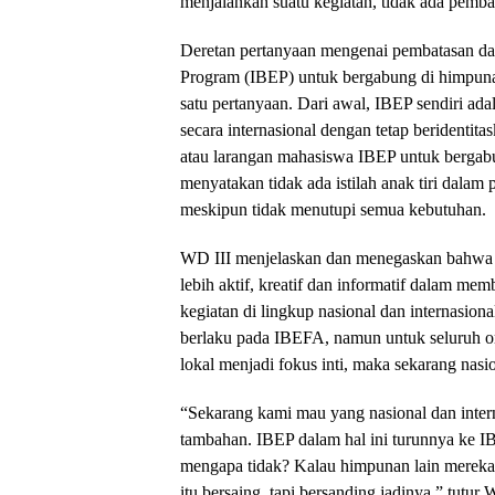
menjalankan suatu kegiatan, tidak ada pemba
Deretan pertanyaan mengenai pembatasan da
Program (IBEP) untuk bergabung di himpunan
satu pertanyaan. Dari awal, IBEP sendiri ad
secara internasional dengan tetap beridentit
atau larangan mahasiswa IBEP untuk bergabu
menyatakan tidak ada istilah anak tiri dala
meskipun tidak menutupi semua kebutuhan.
WD III menjelaskan dan menegaskan bahwa po
lebih aktif, kreatif dan informatif dalam m
kegiatan di lingkup nasional dan internasiona
berlaku pada IBEFA, namun untuk seluruh orm
lokal menjadi fokus inti, maka sekarang nasio
‎“Sekarang kami mau yang nasional dan interna
tambahan. IBEP dalam hal ini ‎turunnya ke IB
mengapa tidak? Kalau himpunan lain mereka ‎pu
itu ‎bersaing, tapi bersanding jadinya,” ‎tutur 