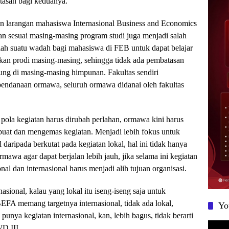
tasan bagi keduanya.
n larangan mahasiswa Internasional Business and Economics
 sesuai masing-masing program studi juga menjadi salah
alah suatu wadah bagi mahasiswa di FEB untuk dapat belajar
askan prodi masing-masing, sehingga tidak ada pembatasan
ng di masing-masing himpunan. Fakultas sendiri
m pendanaan ormawa, seluruh ormawa didanai oleh fakultas
la kegiatan harus dirubah perlahan, ormawa kini harus
embuat dan mengemas kegiatan. Menjadi lebih fokus untuk
l daripada berkutat pada kegiatan lokal, hal ini tidak hanya
awa agar dapat berjalan lebih jauh, jika selama ini kegiatan
nal dan internasional harus menjadi alih tujuan organisasi.
sional, kalau yang lokal ‎itu iseng-iseng ‎saja untuk
EFA memang targetnya ‎internasional, tidak ada ‎lokal,
Yo
nya ‎kegiatan internasional, kan, lebih bagus, tidak berarti
Pemuta
WD III.