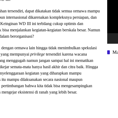
Video
n kompleksnya persiapan, dan
 yang dikejar dalam berorganisasi‎?
ngga tidak menimbulkan spekulasi
Ma
bahwa IBEFA sebagai buah dari otoriterisme yang ‏mempunyai
privilege
tersendiri karena wacana
sil akhir dan citra baik‎. Hingga
buah pertimbangan ‎bahwa kita tidak bisa mengesampingkan
‎mengejar eksistensi di ranah yang lebih besar.