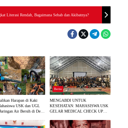
Indonesia Menjadi Salah Satu Negara dengan Tingkat Literasi Rendah, Bagaimana Sebab dan Akibatnya?
Berita
likan Harapan di Kaki
MENGABDI UNTUK
Mahasiswa USK dan UGL
KESEHATAN: MAHASISWA USK
Jaringan Air Bersih di Desa
GELAR MEDICAL CHECK UP
GRATIS BAGI WARGA DESA
AGUSEN