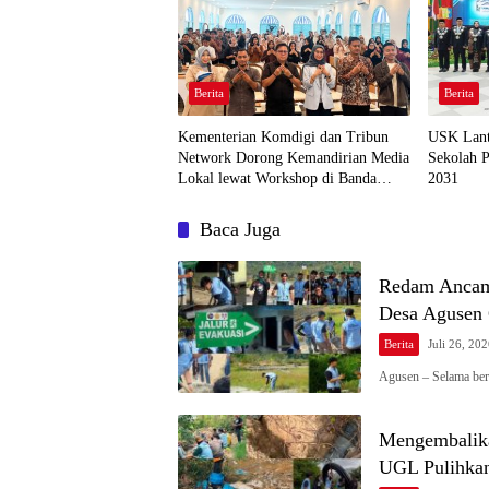
Berita
Berita
Kementerian Komdigi dan Tribun
USK Lant
Network Dorong Kemandirian Media
Sekolah P
Lokal lewat Workshop di Banda
2031
Aceh
Baca Juga
Redam Ancam
Desa Agusen
Berita
Juli 26, 20
Agusen – Selama be
Mengembalika
UGL Pulihkan