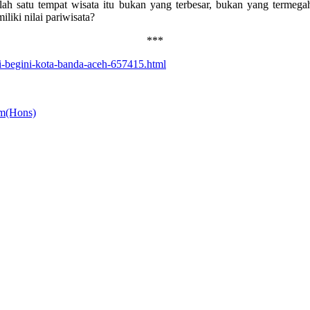
lah satu tempat wisata itu bukan yang terbesar, bukan yang termega
liki nilai pariwisata?
***
di-begini-kota-banda-aceh-657415.html
om(Hons)