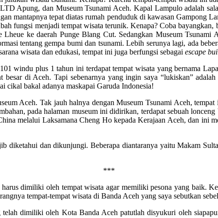
l PLTD Apung, dan Museum Tsunami Aceh. Kapal Lampulo adalah salah 
dengan mantapnya tepat diatas rumah penduduk di kawasan Gampong
berubah fungsi menjadi tempat wisata terunik. Kenapa? Coba bayangkan
lee Lheue ke daerah Punge Blang Cut. Sedangkan Museum Tsunami Ac
rmasi tentang gempa bumi dan tsunami. Lebih serunya lagi, ada bebe
sarana wisata dan edukasi, tempat ini juga berfungsi sebagai
escape bui
e-101 windu plus 1 tahun ini terdapat tempat wisata yang bernama La
 besar di Aceh. Tapi sebenarnya yang ingin saya “lukiskan” adalah 
 cikal bakal adanya maskapai Garuda Indonesia!
h Museum Aceh. Tak jauh halnya dengan Museum Tsunami Aceh, tempat in
ambahan, pada halaman museum ini didirikan, terdapat sebuah loncen
an China melalui Laksamana Cheng Ho kepada Kerajaan Aceh, dan ini
 wajib diketahui dan dikunjungi. Beberapa diantaranya yaitu Makam Su
***
g harus dimiliki oleh tempat wisata agar memiliki pesona yang baik. Ke
 kurangnya tempat-tempat wisata di Banda Aceh yang saya sebutkan sebe
ng telah dimiliki oleh Kota Banda Aceh patutlah disyukuri oleh siapa