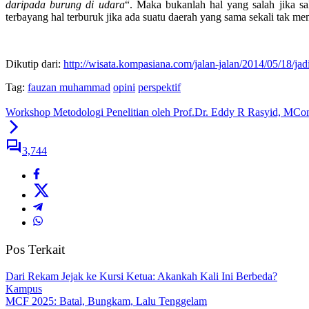
daripada burung di udara
“. Maka bukanlah hal yang salah jika sa
terbayang hal terburuk jika ada suatu daerah yang sama sekali tak memi
Dikutip dari:
http://wisata.kompasiana.com/jalan-jalan/2014/05/18/ja
Tag:
fauzan muhammad
opini
perspektif
Workshop Metodologi Penelitian oleh Prof.Dr. Eddy R Rasyid, MC
3,744
Pos Terkait
Dari Rekam Jejak ke Kursi Ketua: Akankah Kali Ini Berbeda?
Kampus
MCF 2025: Batal, Bungkam, Lalu Tenggelam