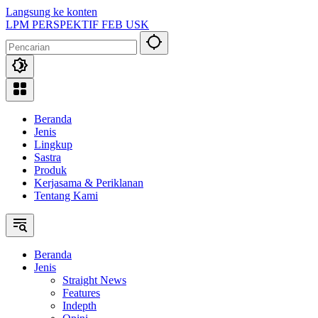
Langsung ke konten
LPM PERSPEKTIF FEB USK
Beranda
Jenis
Lingkup
Sastra
Produk
Kerjasama & Periklanan
Tentang Kami
Beranda
Jenis
Straight News
Features
Indepth