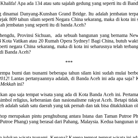
Khalifa! Apa ada 134 atau satu sajalah gedung yang seperti itu di Ban
ang dinamai Danyang-Kunshan Grand Bridge. Itu adalah jembatan terp
jak 809 tahun silam seperti Negara China sekarang, maka di kota ini 
h jembatan yang seperti itu di banda Aceh?
 Chengdu, Provinsi Sichuan, ada sebuah bangunan yang bernama New C
 4 Kota Vatikan atau 20 Rumah Opera Sydney! Bagi China, butuh wakt
perti negara China sekarang, maka di kota ini seharusnya telah terb
u di Banda Aceh?
***
h gempa bumi dan tsunami beberapa tahun silam kini sudah mulai berb
2012
! Lantas pertanyaannya adalah, di Banda Aceh ini ada apa saja? 
 Mekkah
ini?
ahukan apa saja tempat wisata yang ada di Kota Banda Aceh ini. Per
imbol religius, keberanian dan nasionalisme rakyat Aceh. Betapi tidak,
adalah salah satu daerah yang tak pernah dan tak bisa ditaklukkan o
Khop merupakan pintu penghubung antara Istana dan Taman Putroe Ph
g (Putroe Phang) yang berasal dari Pahang, Malaysia. Kedua bangunan 
gan julukan wisata tsunami. Kenapa? Karena tempat-tempat wisata ini 