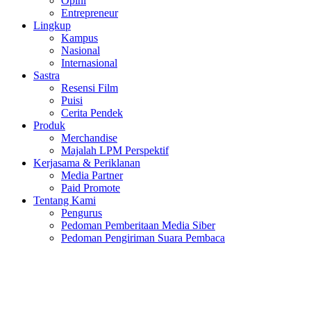
Opini
Entrepreneur
Lingkup
Kampus
Nasional
Internasional
Sastra
Resensi Film
Puisi
Cerita Pendek
Produk
Merchandise
Majalah LPM Perspektif
Kerjasama & Periklanan
Media Partner
Paid Promote
Tentang Kami
Pengurus
Pedoman Pemberitaan Media Siber
Pedoman Pengiriman Suara Pembaca