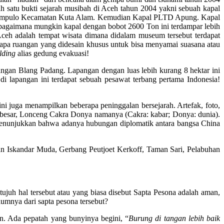
satu bukti sejarah musibah di Aceh tahun 2004 yakni sebuah kapal
 Lampulo Kecamatan Kuta Alam. Kemudian Kapal PLTD Apung. Kapal
, bagaimana mungkin kapal dengan bobot 2600 Ton ini terdampar lebih
eh adalah tempat wisata dimana didalam museum tersebut terdapat
rapa ruangan yang didesain khusus untuk bisa menyamai suasana atau
lding
alias gedung evakuasi!
pangan Blang Padang. Lapangan dengan luas lebih kurang 8 hektar ini
di lapangan ini terdapat sebuah pesawat terbang pertama Indonesia!
i juga menampilkan beberapa peninggalan bersejarah. Artefak, foto,
g besar, Lonceng Cakra Donya namanya (Cakra: kabar; Donya: dunia).
 menunjukkan bahwa adanya hubungan diplomatik antara bangsa China
ltan Iskandar Muda, Gerbang Peutjoet Kerkoff, Taman Sari, Pelabuhan
tujuh hal tersebut atau yang biasa disebut Sapta Pesona adalah aman,
lumnya dari sapta pesona tersebut?
pun. Ada pepatah yang bunyinya begini, “
Burung di tangan lebih baik