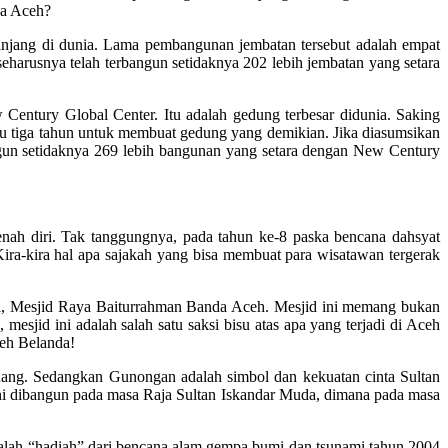
da Aceh?
anjang di dunia. Lama pembangunan jembatan tersebut adalah empat
seharusnya telah terbangun setidaknya 202 lebih jembatan yang setara
entury Global Center. Itu adalah gedung terbesar didunia. Saking
u tiga tahun untuk membuat gedung yang demikian. Jika diasumsikan
angun setidaknya 269 lebih bangunan yang setara dengan New Century
enah diri. Tak tanggungnya, pada tahun ke-8 paska bencana dahsyat
Kira-kira hal apa sajakah yang bisa membuat para wisatawan tergerak
tama, Mesjid Raya Baiturrahman Banda Aceh. Mesjid ini memang bukan
 mesjid ini adalah salah satu saksi bisu atas apa yang terjadi di Aceh
leh Belanda!
ang. Sedangkan Gunongan adalah simbol dan kekuatan cinta Sultan
ini dibangun pada masa Raja Sultan Iskandar Muda, dimana pada masa
adalah “hadiah” dari bencana alam gempa bumi dan tsunami tahun 2004