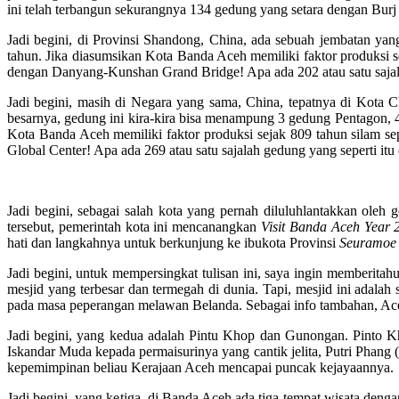
ini telah terbangun sekurangnya 134 gedung yang setara dengan Burj 
Jadi begini, di Provinsi Shandong, China, ada sebuah jembatan y
tahun. Jika diasumsikan Kota Banda Aceh memiliki faktor produksi se
dengan Danyang-Kunshan Grand Bridge! Apa ada 202 atau satu sajala
Jadi begini, masih di Negara yang sama, China, tepatnya di Kota
besarnya, gedung ini kira-kira bisa menampung 3 gedung Pentagon,
Kota Banda Aceh memiliki faktor produksi sejak 809 tahun silam se
Global Center! Apa ada 269 atau satu sajalah gedung yang seperti it
Jadi begini, sebagai salah kota yang pernah diluluhlantakkan ole
tersebut, pemerintah kota ini mencanangkan
Visit Banda Aceh Year 
hati dan langkahnya untuk berkunjung ke ibukota Provinsi
Seuramoe
Jadi begini, untuk mempersingkat tulisan ini, saya ingin memberit
mesjid yang terbesar dan termegah di dunia. Tapi, mesjid ini adalah s
pada masa peperangan melawan Belanda. Sebagai info tambahan, Aceh 
Jadi begini, yang kedua adalah Pintu Khop dan Gunongan. Pinto 
Iskandar Muda kepada permaisurinya yang cantik jelita, Putri Phan
kepemimpinan beliau Kerajaan Aceh mencapai puncak kejayaannya.
Jadi begini, yang ketiga, di Banda Aceh ada tiga tempat wisata den