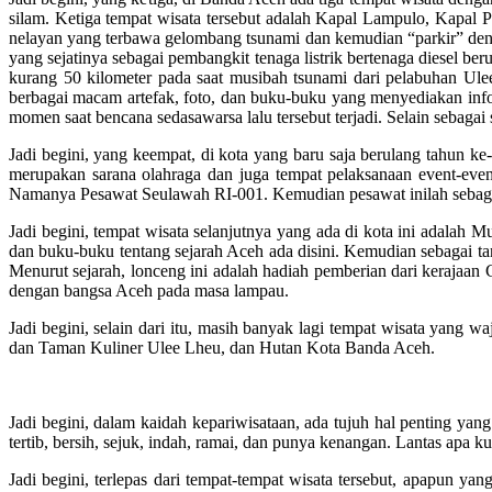
silam. Ketiga tempat wisata tersebut adalah Kapal Lampulo, Kapa
nelayan yang terbawa gelombang tsunami dan kemudian “parkir” 
yang sejatinya sebagai pembangkit tenaga listrik bertenaga diesel 
kurang 50 kilometer pada saat musibah tsunami dari pelabuhan U
berbagai macam artefak, foto, dan buku-buku yang menyediakan info
momen saat bencana sedasawarsa lalu tersebut terjadi. Selain sebagai 
Jadi begini, yang keempat, di kota yang baru saja berulang tahun k
merupakan sarana olahraga dan juga tempat pelaksanaan event-event
Namanya Pesawat Seulawah RI-001. Kemudian pesawat inilah sebagai
Jadi begini, tempat wisata selanjutnya yang ada di kota ini adala
dan buku-buku tentang sejarah Aceh ada disini. Kemudian sebagai t
Menurut sejarah, lonceng ini adalah hadiah pemberian dari keraja
dengan bangsa Aceh pada masa lampau.
Jadi begini, selain dari itu, masih banyak lagi tempat wisata yang
dan Taman Kuliner Ulee Lheu, dan Hutan Kota Banda Aceh.
Jadi begini, dalam kaidah kepariwisataan, ada tujuh hal penting yan
tertib, bersih, sejuk, indah, ramai, dan punya kenangan. Lantas apa
Jadi begini, terlepas dari tempat-tempat wisata tersebut, apapun ya