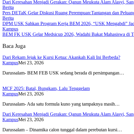
Dari Keresahan Menjadi Gerakan: Qanun Meukuta Alam Alasyi, Sang
Berita
Pers DETaK Gelar Diskusi Ruang Perempuan:Tantangan dan Peluan
Berita
DPM USK Sahkan Program Kerja BEM 2026, “USK Mengabdi” Jad
Kampus
BEM FK USK Gelar Medsicup 2026, Wadahi Bakat Mahasiswa di Te
Baca Juga
Dari Rekam Jejak ke Kursi Ketua: Akankah Kali Ini Berbeda?
Kampus
Mei 23, 2026
Darussalam- BEM FEB USK sedang berada di persimpangan…
MCF 2025: Batal, Bungkam, Lalu Tenggelam
Kampus
Mei 23, 2026
Darussalam- Ada satu formula kuno yang tampaknya masih…
Dari Keresahan Menjadi Gerakan: Qanun Meukuta Alam Alasyi, Sang
Kampus
Mei 23, 2026
Darussalam – Dinamika calon tunggal dalam perebutan kursi…