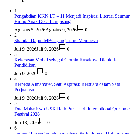
1
Pengabdian KKN LT – 11 Menjadi Inspirasi Literasi Seumur
Hidup Anak Desa Lampisang
Agustus 5, 2026
Agustus 9, 2026
0
2
Skandal Dapur MBG yang Terus Membesar
Juli 9, 2026
Juli 9, 2026
0
3
Kekerasan Verbal sebagai Cermin Rusaknya Didaktik
Pendidikan
Juli 9, 2026
0
4
Berbeda Almamater, Satu Aspirasi: Bersuara dalam Satu
Perjuangan
Juli 9, 2026
Juli 9, 2026
0
5
Dua Mahasiswa USK Raih Prestasi di International Qur’anic
Festival 2026
Juli 13, 2026
0
6
Tameng Loreng untuk Jampidsus: Perlindungan Hukum atau