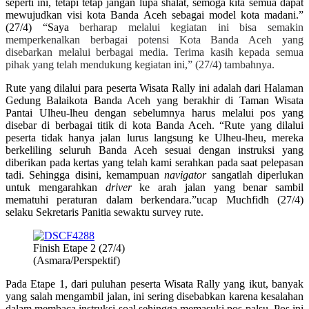
seperti ini, tetapi tetap jangan lupa shalat, semoga kita semua dapat
mewujudkan visi kota Banda Aceh sebagai model kota madani.”
(27/4) “Saya
berharap melalui kegiatan ini bisa semakin
memperkenalkan berbagai potensi Kota Banda Aceh yang
disebarkan melalui berbagai media. Terima kasih kepada semua
pihak yang telah mendukung kegiatan ini,” (27/4) tambahnya.
Rute yang dilalui para peserta Wisata Rally ini adalah dari Halaman
Gedung Balaikota Banda Aceh yang berakhir di Taman Wisata
Pantai Ulheu-lheu dengan sebelumnya harus melalui pos yang
disebar di berbagai titik di kota Banda Aceh. “Rute yang dilalui
peserta tidak hanya jalan lurus langsung ke Ulheu-lheu, mereka
berkeliling seluruh Banda Aceh sesuai dengan instruksi yang
diberikan pada kertas yang telah kami serahkan pada saat pelepasan
tadi. Sehingga disini, kemampuan
navigator
sangatlah diperlukan
untuk mengarahkan
driver
ke arah jalan yang benar sambil
mematuhi peraturan dalam berkendara.”ucap Muchfidh (27/4)
selaku Sekretaris Panitia sewaktu survey rute.
Finish Etape 2 (27/4)
(Asmara/Perspektif)
Pada Etape 1, dari puluhan peserta Wisata Rally yang ikut, banyak
yang salah mengambil jalan, ini sering disebabkan karena kesalahan
dalam membaca instruksi soal sehingga memasuki pos palsu. Pos ini