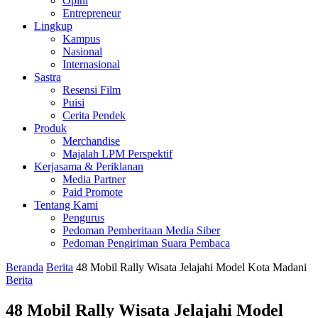
Opini
Entrepreneur
Lingkup
Kampus
Nasional
Internasional
Sastra
Resensi Film
Puisi
Cerita Pendek
Produk
Merchandise
Majalah LPM Perspektif
Kerjasama & Periklanan
Media Partner
Paid Promote
Tentang Kami
Pengurus
Pedoman Pemberitaan Media Siber
Pedoman Pengiriman Suara Pembaca
Beranda
Berita
48 Mobil Rally Wisata Jelajahi Model Kota Madani
Berita
48 Mobil Rally Wisata Jelajahi Model