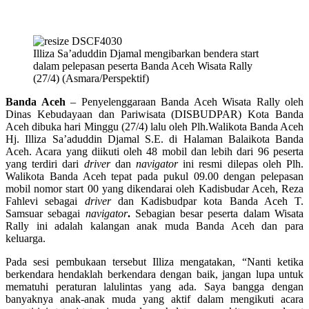
Illiza Sa’aduddin Djamal mengibarkan bendera start
dalam pelepasan peserta Banda Aceh Wisata Rally
(27/4) (Asmara/Perspektif)
Banda Aceh
– Penyelenggaraan Banda Aceh Wisata Rally oleh
Dinas Kebudayaan dan Pariwisata (DISBUDPAR) Kota Banda
Aceh dibuka hari Minggu (27/4) lalu oleh Plh.Walikota Banda Aceh
Hj. Illiza Sa’aduddin Djamal S.E. di Halaman Balaikota Banda
Aceh. Acara yang diikuti oleh 48 mobil dan lebih dari 96 peserta
yang terdiri dari
driver
dan
navigator
ini resmi dilepas oleh Plh.
Walikota Banda Aceh tepat pada pukul 09.00 dengan pelepasan
mobil nomor start 00 yang dikendarai oleh Kadisbudar Aceh, Reza
Fahlevi sebagai
driver
dan Kadisbudpar kota Banda Aceh T.
Samsuar sebagai
navigator
.
Sebagian besar peserta dalam Wisata
Rally ini adalah kalangan anak muda Banda Aceh dan para
keluarga.
Pada sesi pembukaan tersebut Illiza mengatakan, “Nanti ketika
berkendara hendaklah berkendara dengan baik, jangan lupa untuk
mematuhi peraturan lalulintas yang ada. Saya bangga dengan
banyaknya anak-anak muda yang aktif dalam mengikuti acara