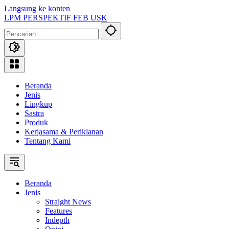
Langsung ke konten
LPM PERSPEKTIF FEB USK
Beranda
Jenis
Lingkup
Sastra
Produk
Kerjasama & Periklanan
Tentang Kami
Beranda
Jenis
Straight News
Features
Indepth