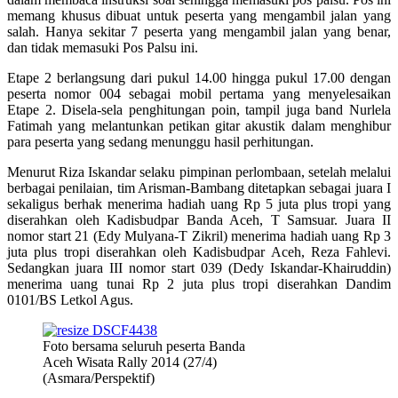
memang khusus dibuat untuk peserta yang mengambil jalan yang
salah. Hanya sekitar 7 peserta yang mengambil jalan yang benar,
dan tidak memasuki Pos Palsu ini.
Etape 2 berlangsung dari pukul 14.00 hingga pukul 17.00 dengan
peserta nomor 004 sebagai mobil pertama yang menyelesaikan
Etape 2. Disela-sela penghitungan poin, tampil juga band Nurlela
Fatimah yang melantunkan petikan gitar akustik dalam menghibur
para peserta yang sedang menunggu hasil perhitungan.
Menurut Riza Iskandar selaku pimpinan perlombaan, setelah melalui
berbagai penilaian, tim Arisman-Bambang ditetapkan sebagai juara I
sekaligus berhak menerima hadiah uang Rp 5 juta plus tropi yang
diserahkan oleh Kadisbudpar Banda Aceh, T Samsuar. Juara II
nomor start 21 (Edy Mulyana-T Zikril) menerima hadiah uang Rp 3
juta plus tropi diserahkan oleh Kadisbudpar Aceh, Reza Fahlevi.
Sedangkan juara III nomor start 039 (Dedy Iskandar-Khairuddin)
menerima uang tunai Rp 2 juta plus tropi diserahkan Dandim
0101/BS Letkol Agus.
Foto bersama seluruh peserta Banda
Aceh Wisata Rally 2014 (27/4)
(Asmara/Perspektif)