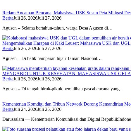
Redam Ancaman Bencana, Mahasiswa USK Susun Peta Mitigasi De
Berita
Juli 26, 2026
Juli 27, 2026
Agusen – Selama bertahun-tahun, warga Desa Agusen di…
Mengembalikan Harapan di Kaki Leuser: Mahasiswa USK dan UGL Pu
Berita
Juli 26, 2026
Juli 27, 2026
Agusen – Di balik hamparan hijau Taman Nasional…
MENGABDI UNTUK KESEHATAN: MAHASISWA USK GELA
Berita
Juli 26, 2026
Juli 26, 2026
Agusen – Di tengah hiruk-pikuk pemulihan pascabencana yang…
Kementerian Komdigi dan Tribun Network Dorong Kemandirian Med
Berita
Juli 24, 2026
Juli 25, 2026
Darussalam — Kementerian Komunikasi dan Digital RepublikIndone