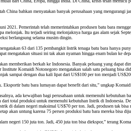
ulai dari China, Eropa, hingga India. Di China, krisis telah memicu p
intah China bahkan menyatakan banyak perusahaan yang mengurangi jam
ak Juni 2021. Pemerintah telah memerintahkan produsen batu bara mengge
opa melonjak. Itu terjadi seiring melonjaknya harga gas alam sejak Sep
royeksi berlangsung selama musim dingin.
 mengatakan 63 dari 135 pembangkit listrik tenaga batu bara hanya puny
empat mengatakan situasi ini tak akan nyaman hingga enam bulan ke dep
mat akan memberikan berkah ke Indonesia. Banyak peluang yang dapat 
Institute Komaidi Notonegoro mengatakan salah satu peluang bisa did
onjak sampai dengan dua kali lipat dari US$100 per ton menjadi US$20
k. Eksportir batu bara lumayan dapat benefit dari situ,” ungkap Komaidi
salnya, ada kewajiban bagi perusahaan untuk memenuhi kebutuhan batu 
ari total produksi untuk memenuhi kebutuhan listrik di Indonesia. Deng
strik di dalam negeri maksimal US$70 per ton. Jadi, produsen tak bis
p akan untung karena 75 persen produksi batu bara mereka bisa dijual
alam negeri 150 juta ton. Jadi, 450 juta ton bisa diekspor,” terang Koma