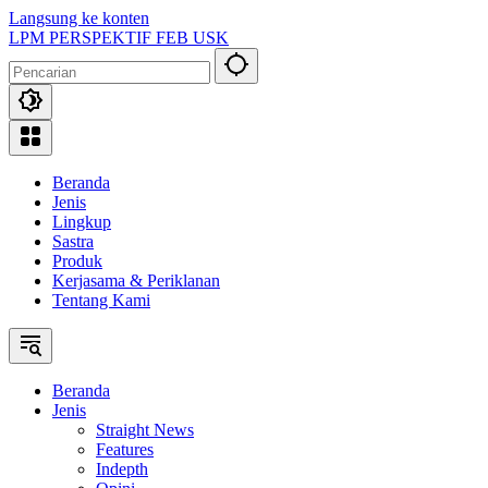
Langsung ke konten
LPM PERSPEKTIF FEB USK
Beranda
Jenis
Lingkup
Sastra
Produk
Kerjasama & Periklanan
Tentang Kami
Beranda
Jenis
Straight News
Features
Indepth