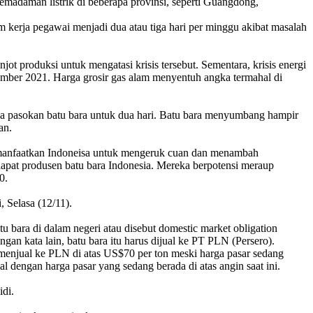
emadaman listrik di beberapa provinsi, seperti Guangdong,
 kerja pegawai menjadi dua atau tiga hari per minggu akibat masalah
njot produksi untuk mengatasi krisis tersebut.
Sementara, krisis energi
tember 2021.
Harga grosir gas alam menyentuh angka termahal di
a pasokan batu bara untuk dua hari.
Batu bara menyumbang hampir
an.
dimanfaatkan Indoneisa untuk mengeruk cuan dan menambah
apat produsen batu bara Indonesia. Mereka berpotensi meraup
0.
, Selasa (12/11).
bara di dalam negeri atau disebut domestic market obligation
an kata lain, batu bara itu harus dijual ke PT PLN (Persero).
a menjual ke PLN di atas US$70 per ton meski harga pasar sedang
 dengan harga pasar yang sedang berada di atas angin saat ini.
idi.