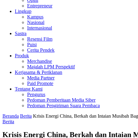
Opini
Entrepreneur
Lingkup
Kampus
Nasional
Internasional
Sastra
Resensi Film
Puisi
Cerita Pendek
Produk
Merchandise
Majalah LPM Perspektif
Kerjasama & Periklanan
Media Partner
Paid Promote
Tentang Kami
Pengurus
Pedoman Pemberitaan Media Siber
Pedoman Pengiriman Suara Pembaca
Beranda
Berita
Krisis Energi China, Berkah dan Intaian Musibah Bag
Berita
Krisis Energi China, Berkah dan Intaian 