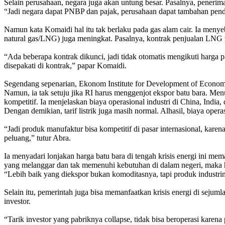
Selain perusahaan, negara juga akan untung besar. Pasalnya, peneri
“Jadi negara dapat PNBP dan pajak, perusahaan dapat tambahan penda
Namun kata Komaidi hal itu tak berlaku pada gas alam cair. Ia menye
natural gas/LNG) juga meningkat.
Pasalnya, kontrak penjualan LNG r
“Ada beberapa kontrak dikunci, jadi tidak otomatis mengikuti harga p
disepakati di kontrak,” papar Komaidi.
Segendang sepenarian, Ekonom Institute for Development of Economi
Namun, ia tak setuju jika RI harus menggenjot ekspor batu bara.
Menu
kompetitif. Ia menjelaskan biaya operasional industri di China, India,
Dengan demikian, tarif listrik juga masih normal.
Alhasil, biaya opera
“Jadi produk manufaktur bisa kompetitif di pasar internasional, karena
peluang,” tutur Abra.
Ia menyadari lonjakan harga batu bara di tengah krisis energi ini 
yang melanggar dan tak memenuhi kebutuhan di dalam negeri, maka h
“Lebih baik yang diekspor bukan komoditasnya, tapi produk industri
Selain itu, pemerintah juga bisa memanfaatkan krisis energi di seju
investor.
“Tarik investor yang pabriknya collapse, tidak bisa beroperasi karen