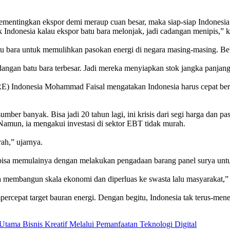
mementingkan ekspor demi meraup cuan besar, maka siap-siap Indonesia 
uk Indonesia kalau ekspor batu bara melonjak, jadi cadangan menipis,” k
 bara untuk memulihkan pasokan energi di negara masing-masing. Beb
angan batu bara terbesar. Jadi mereka menyiapkan stok jangka panjang,
CORE) Indonesia Mohammad
Faisal mengatakan Indonesia harus cepat ber
mber banyak. Bisa jadi 20 tahun lagi, ini krisis dari segi harga dan pas
 Namun, ia mengakui investasi di sektor EBT tidak murah.
ah,” ujarnya.
h bisa memulainya dengan melakukan pengadaan barang panel surya unt
a membangun skala ekonomi dan diperluas ke swasta lalu masyarakat,”
cepat target bauran energi. Dengan begitu, Indonesia tak terus-mene
ama Bisnis Kreatif Melalui Pemanfaatan Teknologi Digital