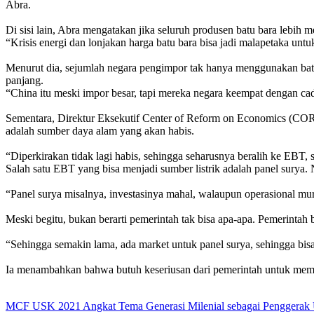
Abra.
Di sisi lain, Abra mengatakan jika seluruh produsen batu bara lebih 
“Krisis energi dan lonjakan harga batu bara bisa jadi malapetaka unt
Menurut dia, sejumlah negara pengimpor tak hanya menggunakan batu
panjang.
“China itu meski impor besar, tapi mereka negara keempat dengan cad
Sementara, Direktur Eksekutif Center of Reform on Economics (
adalah sumber daya alam yang akan habis.
“Diperkirakan tidak lagi habis, sehingga seharusnya beralih ke EBT, su
Salah satu EBT yang bisa menjadi sumber listrik adalah panel surya.
“Panel surya misalnya, investasinya mahal, walaupun operasional mur
Meski begitu, bukan berarti pemerintah tak bisa apa-apa. Pemerinta
“Sehingga semakin lama, ada market untuk panel surya, sehingga bis
Ia menambahkan bahwa butuh keseriusan dari pemerintah untuk memper
MCF USK 2021 Angkat Tema Generasi Milenial sebagai Penggerak Ut