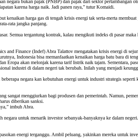
maan negara bukan pajak (PNBP) dan pajak dari sektor pertambangan ot
patan karena harga naik. Jadi panen raya,” tutur Komaidi.
but kenaikan harga gas di tengah krisis energi tak serta-merta membua
ata-rata jangka panjang.
asar. Semua tergantung kontrak, kalau mengikuti indeks di pasar maka h
cs and Finance (Indef) Abra Talattov mengatakan krisis energi di se
rutnya, Indonesia bisa memanfaatkan kenaikan harga batu bara di tenga
 dan Eropa akan melonjak karena tarif listrik naik tajam.
Sementara, paso
sional industri di dalam negeri tak berubah. Inilah yang menjadi keungg
 beberapa negara kan kebutuhan energi untuk industri strategis seperti 
memang sangat menggiurkan bagi produsen dan pemerintah. Namun, peme
arus diberikan sanksi.
nya,” imbuh Abra.
mlah negara untuk menarik investor sebanyak-banyaknya ke dalam negeri
a pasokan energi terganggu. Ambil peluang, yakinkan mereka untuk inve