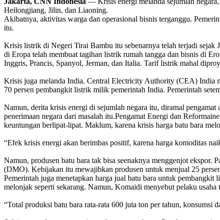
Jakarta, CNN Indonesia
— Krisis energi melanda sejumlah negara, m
Heilongjiang, Jilin, dan Liaoning.
Akibatnya, aktivitas warga dan operasional bisnis terganggu. Pemer
itu.
Krisis listrik di Negeri Tirai Bambu itu sebenarnya telah terjadi sej
di Eropa telah membuat tagihan listrik rumah tangga dan bisnis di Er
Inggris, Prancis, Spanyol, Jerman, dan Italia. Tarif listrik mahal dip
Krisis juga melanda India. Central Electricity Authority (CEA) India
70 persen pembangkit listrik milik pemerintah India. Pemerintah set
Namun, derita krisis energi di sejumlah negara itu, diramal penga
penerimaan negara dari masalah itu.
Pengamat Energi dan Reformainer 
keuntungan berlipat-lipat.
Maklum, karena krisis harga batu bara mel
“Efek krisis energi akan berimbas positif, karena harga komoditas nai
Namun, produsen batu bara tak bisa seenaknya menggenjot ekspor. Pa
(DMO).
Kebijakan itu mewajibkan produsen untuk menjual 25 persen d
Pemerintah juga menetapkan harga jual batu bara untuk pembangkit li
melonjak seperti sekarang.
Namun, Komaidi menyebut pelaku usaha teta
“Total produksi batu bara rata-rata 600 juta ton per tahun, konsumsi d