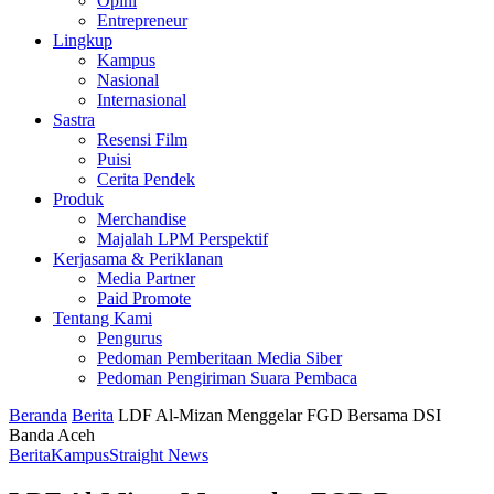
Opini
Entrepreneur
Lingkup
Kampus
Nasional
Internasional
Sastra
Resensi Film
Puisi
Cerita Pendek
Produk
Merchandise
Majalah LPM Perspektif
Kerjasama & Periklanan
Media Partner
Paid Promote
Tentang Kami
Pengurus
Pedoman Pemberitaan Media Siber
Pedoman Pengiriman Suara Pembaca
Beranda
Berita
LDF Al-Mizan Menggelar FGD Bersama DSI
Banda Aceh
Berita
Kampus
Straight News