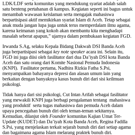
LDK/LDF serta komunitas yang mendukung syariat adalah salah
satu benteng pertahanan di kampus. Kegiatan seperti ini bagus untuk
menambah wawasan keislaman serta mengajak mahasiswa
berpartisipasi aktif memikirkan syariat Islam di Aceh. Tetap sebagai
anak muda jangan lupa juga untuk terus memperdalam ilmu agama,
karena keimanan yang kokoh akan membantu kita menghadapi
masalah seberat apapun,” ujarnya dalam pembukaan kegiatan FGD.
Irwanda S.Ag, selaku Kepala Bidang Dakwah DSI Banda Aceh
juga berpartisipasi sebagai
key note speaker
acara ini. Selain itu,
FGD ini juga diisi oleh fasilitator dari dua Da’iyah DSI kota Banda
Aceh dan satu orang dari Komite Nasional Pemuda Indonesia
(KNPI). Fasilitator pertama, Nadhira Rizkia Fatha S.Psi,
menyampaikan bahayanya depresi dan alasan umum lain yang
berkaitan dengan banyaknya kasus bunuh diri dari sisi keilmuan
psikologi.
Tidak hanya dari sisi psikologi, Cut Intan Arifah sebagai fasilitator
yang mewakili KNPI juga berbagi pengalaman tentang mahasiswa
yang produktif serta tugas mahasiswa dan pemuda Aceh dalam
upaya pencegahan bunuh diri oleh teman-teman sekitarnya.
Kemudian, dilanjut oleh
Founder
komunitas Kajian Umat Ter-
Update (KUDET) dan Da’iyah Kota Banda Aceh, Regina Fadilla
S.Psi, yang menjelaskan terkait sejarah bunuh diri dari setiap agama
dan bagaimana agama Islam melarang praktek bunuh diri.