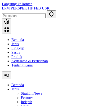
Langsung ke konten
LPM PERSPEKTIF FEB USK
Beranda
Jenis
Lingkup
Sastra
Produk
Kerjasama & Periklanan
Tentang Kami
Beranda
Jenis
Straight News
Features
Indepth