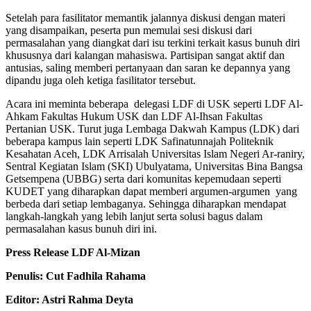
Setelah para fasilitator memantik jalannya diskusi dengan materi
yang disampaikan, peserta pun memulai sesi diskusi dari
permasalahan yang diangkat dari isu terkini terkait kasus bunuh diri
khususnya dari kalangan mahasiswa. Partisipan sangat aktif dan
antusias, saling memberi pertanyaan dan saran ke depannya yang
dipandu juga oleh ketiga fasilitator tersebut.
Acara ini meminta beberapa delegasi LDF di USK seperti LDF Al-
Ahkam Fakultas Hukum USK dan LDF Al-Ihsan Fakultas
Pertanian USK. Turut juga Lembaga Dakwah Kampus (LDK) dari
beberapa kampus lain seperti LDK Safinatunnajah Politeknik
Kesahatan Aceh, LDK Arrisalah Universitas Islam Negeri Ar-raniry,
Sentral Kegiatan Islam (SKI) Ubulyatama, Universitas Bina Bangsa
Getsempena (UBBG) serta dari komunitas kepemudaan seperti
KUDET yang diharapkan dapat memberi argumen-argumen yang
berbeda dari setiap lembaganya. Sehingga diharapkan mendapat
langkah-langkah yang lebih lanjut serta solusi bagus dalam
permasalahan kasus bunuh diri ini.
Press Release LDF Al-Mizan
Penulis: Cut Fadhila Rahama
Editor: Astri Rahma Deyta