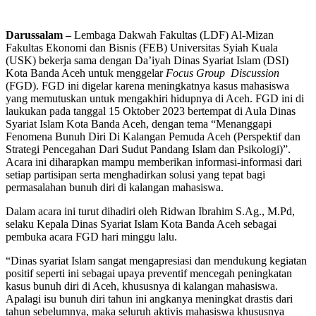
Darussalam –
Lembaga Dakwah Fakultas (LDF) Al-Mizan
Fakultas Ekonomi dan Bisnis (FEB) Universitas Syiah Kuala
(USK) bekerja sama dengan Da’iyah Dinas Syariat Islam (DSI)
Kota Banda Aceh untuk menggelar
Focus Group Discussion
(FGD). FGD ini digelar karena meningkatnya kasus mahasiswa
yang memutuskan untuk mengakhiri hidupnya di Aceh. FGD ini di
laukukan pada tanggal 15 Oktober 2023 bertempat di Aula Dinas
Syariat Islam Kota Banda Aceh, dengan tema “Menanggapi
Fenomena Bunuh Diri Di Kalangan Pemuda Aceh (Perspektif dan
Strategi Pencegahan Dari Sudut Pandang Islam dan Psikologi)”.
Acara ini diharapkan mampu memberikan informasi-informasi dari
setiap partisipan serta menghadirkan solusi yang tepat bagi
permasalahan bunuh diri di kalangan mahasiswa.
Dalam acara ini turut dihadiri oleh Ridwan Ibrahim S.Ag., M.Pd,
selaku Kepala Dinas Syariat Islam Kota Banda Aceh sebagai
pembuka acara FGD hari minggu lalu.
“Dinas syariat Islam sangat mengapresiasi dan mendukung kegiatan
positif seperti ini sebagai upaya preventif mencegah peningkatan
kasus bunuh diri di Aceh, khususnya di kalangan mahasiswa.
Apalagi isu bunuh diri tahun ini angkanya meningkat drastis dari
tahun sebelumnya, maka seluruh aktivis mahasiswa khususnya