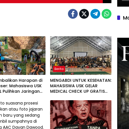
Ma
Berita
balikan Harapan di
MENGABDI UNTUK KESEHATAN:
user: Mahasiswa USK
MAHASISWA USK GELAR
 Pulihkan Jaringan
MEDICAL CHECK UP GRATIS
sih di Desa Agusen
BAGI WARGA DESA AGUSEN