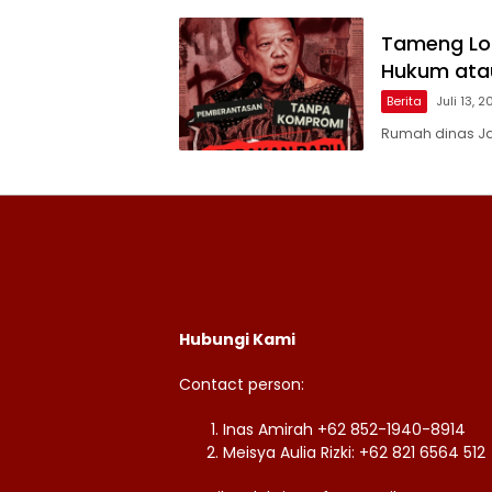
Tameng Lor
Hukum ata
Berita
Juli 13, 
Rumah dinas Ja
Hubungi Kami
Contact person:
Inas Amirah +62 852-1940-8914
Meisya Aulia Rizki: +62 821 6564 512