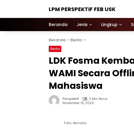
Langsung
LPM PERSPEKTIF FEB USK
ke
konten
Beranda
Jenis
Lingkup
S
Beranda
Berita
Berita
LDK Fosma Kemba
WAMI Secara Offli
Mahasiswa
Perspektif
2 Min Baca
November 19, 2022
Foto: Akmalia