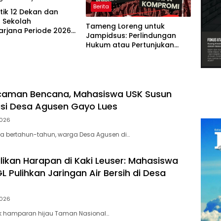
Berita
tik 12 Dekan dan
r Sekolah
Tameng Loreng untuk
arjana Periode 2026-
Jampidsus: Perlindungan
Hukum atau Pertunjukan
Kekuasaan?
aman Bencana, Mahasiswa USK Susun
asi Desa Agusen Gayo Lues
2026
a bertahun-tahun, warga Desa Agusen di…
kan Harapan di Kaki Leuser: Mahasiswa
 Pulihkan Jaringan Air Bersih di Desa
2026
ik hamparan hijau Taman Nasional…