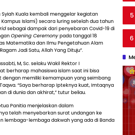
s Syiah Kuala kembali menggelar kegiatan
5
Kampus Islami) secara luring setelah dua tahun
rid
sebagai dampak dari penyebaran Covid-19 di
engan
Opening Ceremony
pada tanggal 18
6
tas Matematika dan Ilmu Pengetahuan Alam
am Jadi Satu, Allah Yang Dituju”.
Me
sabti, M, Sc. selaku Wakil Rektor I
 berharap mahasiswa islam saat ini bisa
t dengan memiliki kemampuan yang seimbang
Taqwa. “Saya berharap Ipteknya kuat, Imtaqnya
n di dunia dan akhirat,” tutur beliau.
etua Panitia menjelaskan dalam
knya telah menyebarkan surat undangan ke
dan lembaga-lembaga dakwah yang ada di Banda