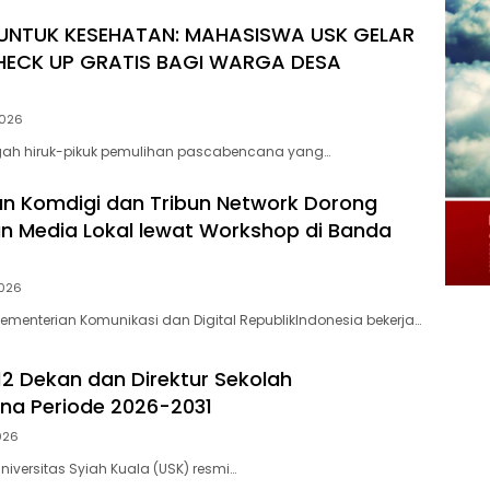
UNTUK KESEHATAN: MAHASISWA USK GELAR
HECK UP GRATIS BAGI WARGA DESA
2026
ngah hiruk-pikuk pemulihan pascabencana yang…
n Komdigi dan Tribun Network Dorong
n Media Lokal lewat Workshop di Banda
2026
menterian Komunikasi dan Digital RepublikIndonesia bekerja…
 12 Dekan dan Direktur Sekolah
na Periode 2026-2031
2026
iversitas Syiah Kuala (USK) resmi…