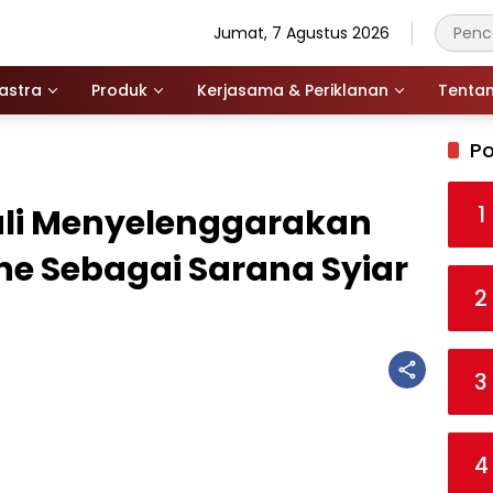
Jumat, 7 Agustus 2026
astra
Produk
Kerjasama & Periklanan
Tenta
Po
1
li Menyelenggarakan
ne Sebagai Sarana Syiar
2
3
4