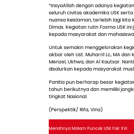
“InsyaAllah dengan adanya kegiatan 
seluruh civitas akademika USK sert
nuansa keislaman, terlebih lagi kita 
Dimas. Kegiatan rutin Fosma USK i
kepada masyarakat dan mahasiswa U
Untuk semakin menggelorakan kegia
akbar oleh Ust. Muharril Lc, MA da
Menzel, Ukhwa, dan Al Kautsar. Nant
disalurkan kepada masyarakat musli
Panitia pun berharap besar kegiatan
tahun berikutnya dan memiliki jangk
tingkat Nasional.
(Perspektik/ Rifa, Vina)
Meriahnya Malam Puncak USK Fair XVI