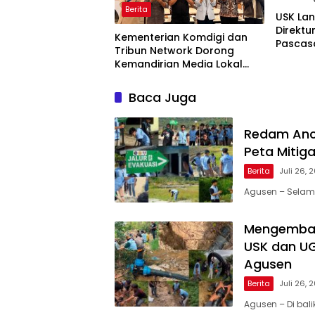
Berita
USK Lan
Direktu
Kementerian Komdigi dan
Pascas
Tribun Network Dorong
2031
Kemandirian Media Lokal
lewat Workshop di Banda
Aceh
Baca Juga
Redam Anc
Peta Mitig
Berita
Juli 26, 
Agusen – Selam
Mengembali
USK dan UGL
Agusen
Berita
Juli 26, 
Agusen – Di bal