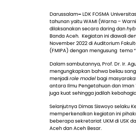
Darussalam
–
LDK FOSMA Universita
tahunan yaitu WAMI (Warna – Warni 
dilaksanakan secara daring dan
hyb
Banda Aceh. Kegiatan ini diawali d
November 2022 di Auditorium Fakul
(FMIPA) dengan mengusung tema “Rag
Dalam sambutannya, Prof. Dr. Ir. Agus
mengungkapkan bahwa beliau sangat
menjadi
role model
bagi masyaraka
antara Ilmu Pengetahuan dan Iman 
juga kuat sehingga jadilah kebahagiaa
Selanjutnya Dimas Siswoyo selaku K
memperkenalkan kegiatan ini piha
beberapa sekretariat UKM di USK 
Aceh dan Aceh Besar.