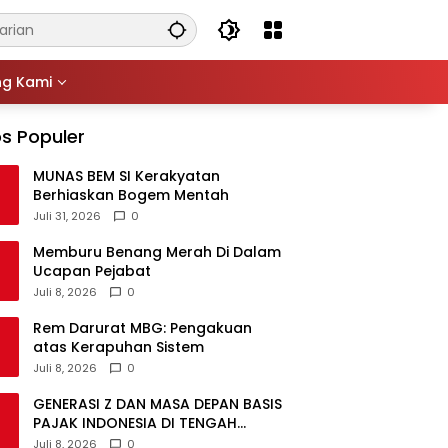
ng Kami
s Populer
MUNAS BEM SI Kerakyatan
Berhiaskan Bogem Mentah
Juli 31, 2026
0
Memburu Benang Merah Di Dalam
Ucapan Pejabat
Juli 8, 2026
0
Rem Darurat MBG: Pengakuan
atas Kerapuhan Sistem
Juli 8, 2026
0
GENERASI Z DAN MASA DEPAN BASIS
PAJAK INDONESIA DI TENGAH
DISRUPSI GLOBAL
Juli 8, 2026
0