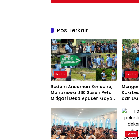
Pos Terkait
Berita
Berita
Redam Ancaman Bencana,
Mengem
Mahasiswa USK Susun Peta
Kaki Le
Mitigasi Desa Agusen Gayo
dan UGL
Lues
Air Ber
Berita