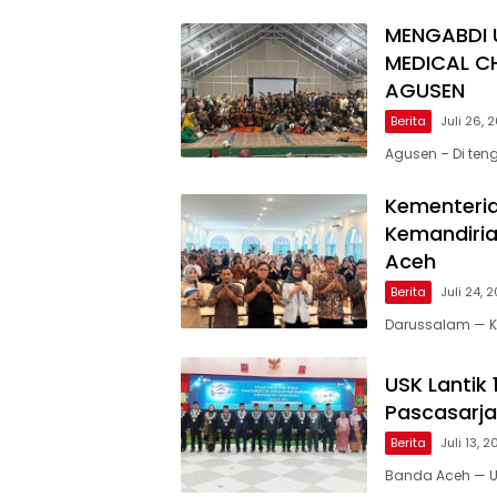
MENGABDI 
MEDICAL C
AGUSEN
Berita
Juli 26, 
Agusen – Di te
Kementeria
Kemandiria
Aceh
Berita
Juli 24, 
Darussalam — Ke
USK Lantik
Pascasarja
Berita
Juli 13, 
Banda Aceh — Un