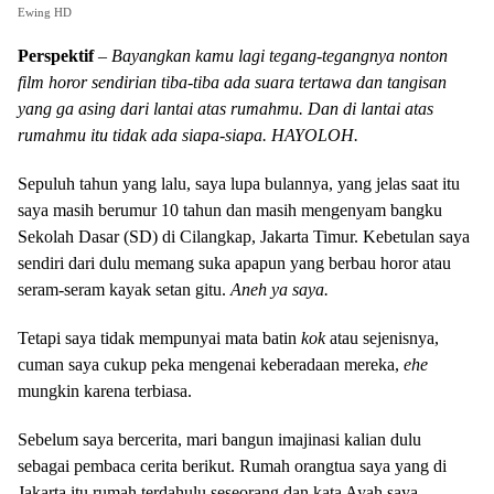
Ewing HD
Perspektif
–
Bayangkan kamu lagi tegang-tegangnya nonton
film horor sendirian tiba-tiba ada suara tertawa dan tangisan
yang ga asing dari lantai atas rumahmu. Dan di lantai atas
rumahmu itu tidak ada siapa-siapa. HAYOLOH.
Sepuluh tahun yang lalu, saya lupa bulannya, yang jelas saat itu
saya masih berumur 10 tahun dan masih mengenyam bangku
Sekolah Dasar (SD) di Cilangkap, Jakarta Timur. Kebetulan saya
sendiri dari dulu memang suka apapun yang berbau horor atau
seram-seram kayak setan gitu.
Aneh ya saya.
Tetapi saya tidak mempunyai mata batin
kok
atau sejenisnya,
cuman saya cukup peka mengenai keberadaan mereka,
ehe
mungkin karena terbiasa.
Sebelum saya bercerita, mari bangun imajinasi kalian dulu
sebagai pembaca cerita berikut. Rumah orangtua saya yang di
Jakarta itu rumah terdahulu seseorang dan kata Ayah saya,