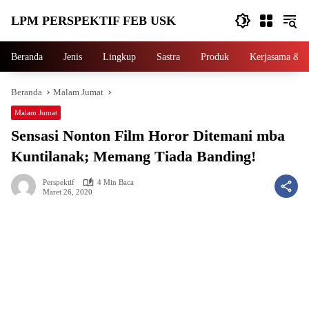
Langsung
LPM PERSPEKTIF FEB USK
ke
konten
Beranda
Jenis
Lingkup
Sastra
Produk
Kerjasama & P
Beranda
Malam Jumat
Malam Jumat
Sensasi Nonton Film Horor Ditemani mba
Kuntilanak; Memang Tiada Banding!
Perspektif
4 Min Baca
Maret 26, 2020