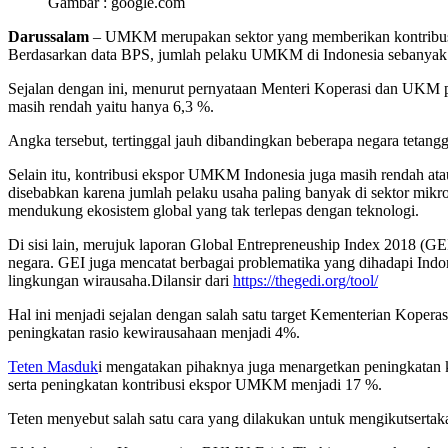
Gambar : google.com
Darussalam
– UMKM merupakan sektor yang memberikan kontribusi
Berdasarkan data BPS, jumlah pelaku UMKM di Indonesia sebanyak 6
Sejalan dengan ini, m
enurut pernyataan Menteri Koperasi dan UKM 
masih rendah yaitu hanya 6,3
%
.
Angka tersebut, tertinggal jauh dibanding
kan
beberapa negara tetangg
Selain itu, kontribusi ekspor UMKM Indonesia juga masih rendah atau
disebabkan karena jumlah pelaku usaha paling banyak di sektor mikr
mendukung ekosistem global yang
tak terlepas
dengan teknologi
.
Di sisi lain, m
erujuk laporan Global Entrepreneuship Index 2018 (GEI
negara. GEI juga mencatat berbagai problematika yang dihadapi Ind
lingkungan wirausaha.
Dilansir dari
https://thegedi.org/tool/
Hal ini menjadi sejalan dengan salah satu target
Kementerian Koperas
peningkatan rasio kewirausahaan menjadi 4%.
Teten Masduk
i mengatakan pihaknya juga menargetkan peningkata
serta peningkatan ko
ntribusi ekspor UMKM menjadi 17
%
.
Teten
menyebut salah satu cara yang dilakukan untuk mengikutsert