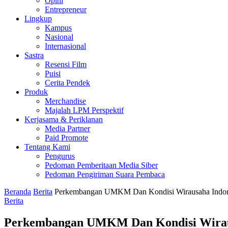
Opini
Entrepreneur
Lingkup
Kampus
Nasional
Internasional
Sastra
Resensi Film
Puisi
Cerita Pendek
Produk
Merchandise
Majalah LPM Perspektif
Kerjasama & Periklanan
Media Partner
Paid Promote
Tentang Kami
Pengurus
Pedoman Pemberitaan Media Siber
Pedoman Pengiriman Suara Pembaca
Beranda
Berita
Perkembangan UMKM Dan Kondisi Wirausaha Indon
Berita
Perkembangan UMKM Dan Kondisi Wirau