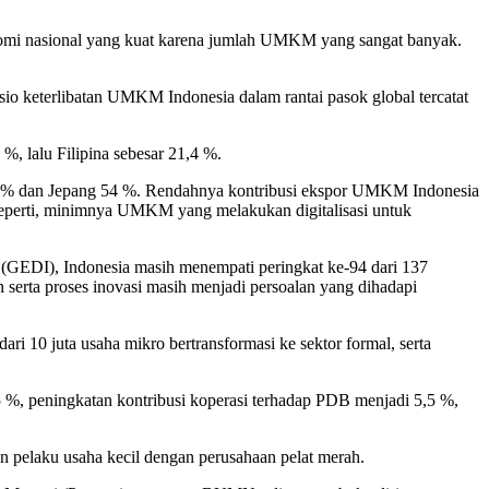
onomi nasional yang kuat karena jumlah UMKM
yang sangat banyak
.
io keterlibatan UMKM Indonesia dalam rantai pasok global tercatat
6
%
, lalu Filipina sebesar 21,4
%
.
%
dan Jepang 54
%
.
Rendahnya k
ontribusi ekspor UMKM Indonesi
a
eperti
,
minimnya UMKM yang melakukan digitalisasi untuk
e (GEDI), Indonesia masih menempati peringkat ke-94 dari 137
 serta proses inovasi masih menjadi persoalan yang dihadapi
ari 10 juta usaha mikro bertransformasi ke sektor formal, serta
5
%
, peningkatan kontribusi ko
perasi terhadap PDB menjadi 5,5
%
,
 pelaku usaha kecil
dengan perusahaan pelat merah.