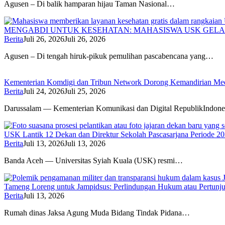
Agusen – Di balik hamparan hijau Taman Nasional…
MENGABDI UNTUK KESEHATAN: MAHASISWA USK GELA
Berita
Juli 26, 2026
Juli 26, 2026
Agusen – Di tengah hiruk-pikuk pemulihan pascabencana yang…
Kementerian Komdigi dan Tribun Network Dorong Kemandirian Med
Berita
Juli 24, 2026
Juli 25, 2026
Darussalam — Kementerian Komunikasi dan Digital RepublikIndone
USK Lantik 12 Dekan dan Direktur Sekolah Pascasarjana Periode 2
Berita
Juli 13, 2026
Juli 13, 2026
Banda Aceh — Universitas Syiah Kuala (USK) resmi…
Tameng Loreng untuk Jampidsus: Perlindungan Hukum atau Pertunj
Berita
Juli 13, 2026
Rumah dinas Jaksa Agung Muda Bidang Tindak Pidana…