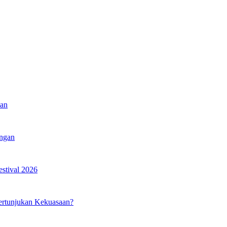
kan
angan
estival 2026
ertunjukan Kekuasaan?