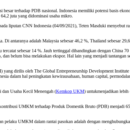
 besar terhadap PDB nasional
.
I
ndonesia memiliki potensi basis ek
4,2 juta yang didominasi usaha mikro.
pada liputan CNN Indonesia
(04/09/2021)
, Teten Masduki menyebut ras
a. Di antaranya adalah Malaysia sebesar 46,2
%
, Thailand sebesar 29,
 tercatat sebesar 14
%
. Jauh tertinggal dibandingkan dengan China 70
o, dan belum bisa melakukan ekspor.
Hal lain yang menjadi tantangan s
) yang dirilis oleh The Global Entrepreneurship Development Institut
onesia dalam hal peningkatan kewirausahaan,
human capital,
permodalan
i dan Usaha Kecil Menengah (
Kemkop UKM
) untuk
menjadikan lebih d
n kontribusi UMKM terhadap Produk Domestik Bruto
(PDB) menjadi 6
akan pelaku UMKM dalam rantai pasokan adalah dengan
menghubungkan