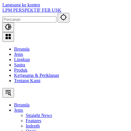
Langsung ke konten
LPM PERSPEKTIF FEB USK
Beranda
Jenis
Lingkup
Sastra
Produk
Kerjasama & Periklanan
Tentang Kami
Beranda
Jenis
Straight News
Features
Indepth