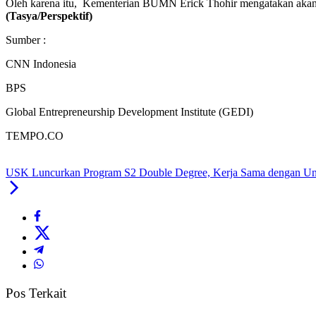
Oleh karena itu,
Kementerian BUMN
Erick Thohir mengatakan aka
(Tasya/Perspektif)
Sumber :
CNN Indonesia
BPS
Global Entrepreneurship Development Institute (GEDI)
TEMPO.CO
USK Luncurkan Program S2 Double Degree, Kerja Sama dengan Univ
Pos Terkait