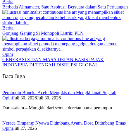
Berita
Berbeda Almamater, Satu Aspirasi: Bersuara dalam Satu Perjuangan
Berita
Gonjang-Ganjing Si Monopoli Listrik: PLN
Opini
GENERASI Z DAN MASA DEPAN BASIS PAJAK
INDONESIA DI TENGAH DISRUPSI GLOBAL
Baca Juga
Pemimpin Boneka Aceh: Mengikis dan Mengkhianati Sejarah
Opini
Juli 30, 2026
Juli 30, 2026
Darussalam – Mungkin dari semua deretan nama pemimpin…
Neraca Timpang: Nyawa Ditimbang Ayam, Dosa Ditimbang Emas
Opini
Juli 27, 2026