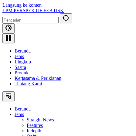
Langsung ke konten
LPM PERSPEKTIF FEB USK
Beranda
Jenis
Lingkup
Sastra
Produk
Kerjasama & Periklanan
Tentang Kami
Beranda
Jenis
Straight News
Features
Indepth