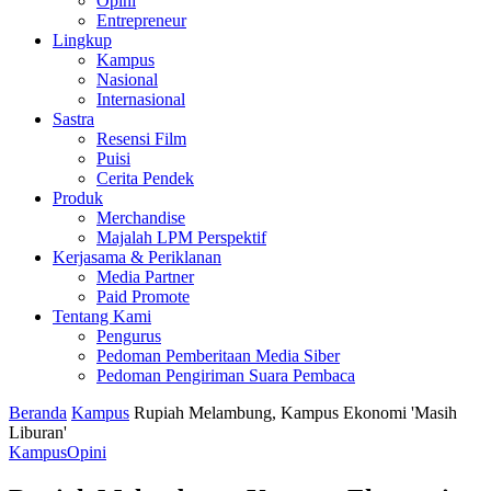
Opini
Entrepreneur
Lingkup
Kampus
Nasional
Internasional
Sastra
Resensi Film
Puisi
Cerita Pendek
Produk
Merchandise
Majalah LPM Perspektif
Kerjasama & Periklanan
Media Partner
Paid Promote
Tentang Kami
Pengurus
Pedoman Pemberitaan Media Siber
Pedoman Pengiriman Suara Pembaca
Beranda
Kampus
Rupiah Melambung, Kampus Ekonomi 'Masih
Liburan'
Kampus
Opini