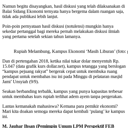
Namun begitu disayangkan, hasil diskusi yang telah dilaksanakan di
Balai Sidang Ekonomi ternyata hanya bergema dalam ruangan saja,
tidak ada publikasi lebih lanjut.
Poin-poin pernyataan hasil diskusi (notulensi) mungkin hanya
sekedar pertanggal bagi mereka pernah melakukan diskusi ilmiah
yang pertama setelah sekian tahun lamanya.
Rupiah Melambung, Kampus Ekonomi ‘Masih Liburan’ (foto: 
Dan di pertengahan 2018, ketika nilai tukar dolar menyentuh Rp.
15.047 (data grafik kurs dollar.net), kampus tetangga yang berslogan
“kampus pejuang rakyat” bergerak cepat untuk membuka ruang
pendapat untuk membahas isu ini pada Minggu di pelataran masjid
Jami’ Unsyiah (9/9).
Seakan berbanding terbalik, kampus yang punya kapasitas terbesar
untuk membahas kurs rupiah terlihat adem ayem tanpa pergerakan.
Lantas kemanakah mahasiswa? Kemana para pemikir ekonomi?
Mari kita doakan semoga mereka dapat kembali ‘pulang’ ke kampus
ini.
M. Jauhar Ihsan (Pemimpin Umum LPM Perspektif FEB