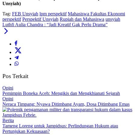
Unsyiah)
Tag:
FEB Unsyiah
lpm perspektif
Mahasiswa Fakultas Ekonomi
perspektif
Perspektif Unsyiah
Rupiah dan Mahasiswa
unsyiah
Luthfi Aulia Chandra : “Jadi Kreatif Gak Perlu Drama”
Pos Terkait
Opini
Pemimpin Boneka Aceh: Mengikis dan Mengkhianati Sejarah
Opini
Neraca Timpang: Nyawa Ditimbang Ayam, Dosa Ditimbang Emas
Berita
Tameng Loreng untuk Jampidsus: Perlindungan Hukum atau
Pertunjukan Kekuasaan?