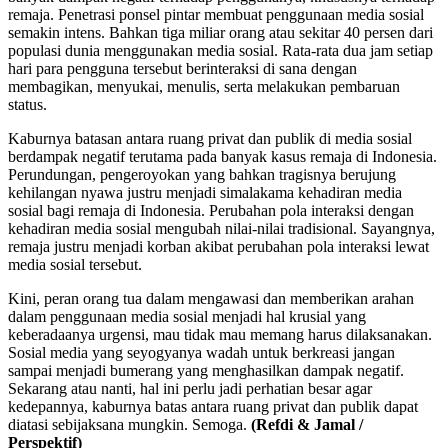
remaja. Penetrasi ponsel pintar membuat penggunaan media sosial
semakin intens. Bahkan tiga miliar orang atau sekitar 40 persen dari
populasi dunia menggunakan media sosial. Rata-rata dua jam setiap
hari para pengguna tersebut berinteraksi di sana dengan
membagikan, menyukai, menulis, serta melakukan pembaruan
status.
Kaburnya batasan antara ruang privat dan publik di media sosial
berdampak negatif terutama pada banyak kasus remaja di Indonesia.
Perundungan, pengeroyokan yang bahkan tragisnya berujung
kehilangan nyawa justru menjadi simalakama kehadiran media
sosial bagi remaja di Indonesia. Perubahan pola interaksi dengan
kehadiran media sosial mengubah nilai-nilai tradisional. Sayangnya,
remaja justru menjadi korban akibat perubahan pola interaksi lewat
media sosial tersebut.
Kini, peran orang tua dalam mengawasi dan memberikan arahan
dalam penggunaan media sosial menjadi hal krusial yang
keberadaanya urgensi, mau tidak mau memang harus dilaksanakan.
Sosial media yang seyogyanya wadah untuk berkreasi jangan
sampai menjadi bumerang yang menghasilkan dampak negatif.
Sekarang atau nanti, hal ini perlu jadi perhatian besar agar
kedepannya, kaburnya batas antara ruang privat dan publik dapat
diatasi sebijaksana mungkin. Semoga.
(Refdi & Jamal /
Perspektif)