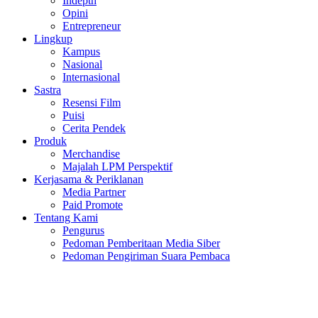
Indepth
Opini
Entrepreneur
Lingkup
Kampus
Nasional
Internasional
Sastra
Resensi Film
Puisi
Cerita Pendek
Produk
Merchandise
Majalah LPM Perspektif
Kerjasama & Periklanan
Media Partner
Paid Promote
Tentang Kami
Pengurus
Pedoman Pemberitaan Media Siber
Pedoman Pengiriman Suara Pembaca