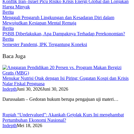
Konflik Iran–Israel Picu Risiko Krisis Energi Global dan Lonjakan
Harga Minyak
Berita
Menggali Pengaruh Lingkungan dan Kesadaran Diri dalam
Mewujudkan Kesiapan Mental Remaja
Berita
PSBB Diberlakukan, Apa Dampaknya Terhadap Perekonomian?
Berita
Semester Pandemi, IPK Tergantung Koneksi
Baca Juga
Menukar Nutrisi Otak dengan Isi Piring: Gugatan Kospi dan Krisis
Nalar Fiskal Penguasa
Indepth
Juni 30, 2026
Juni 30, 2026
Darussalam – Gedoran hukum berupa pengajuan uji materi…
Rupiah “Undervalued”: Akankah Gejolak Kurs Ini menghambat
Pertumbuhan Ekonomi Nasional?
Indepth
Mei 18, 2026