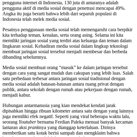
pengguna internet di Indonesia, 130 juta di antaranya adalah
pengguna aktif di media sosial dengan penetrasi mencapai 49%.
Angka itu juga berarti bahwa lebih dari separuh populasi di
Indonesia telah melek media sosial.
Pesatnya penggunaan media sosial telah memengaruhi cara berpikir
kita terhadap teman, kenalan, serta orang asing. Selama ini kita
memiliki jaringan sosial yang terdiri atas keluarga dan teman dalam
lingkaran sosial. Kehadiran media sosial dalam lingkup teknologi
membuat jaringan sosial tersebut menjadi membesar dan berbeda
dibanding sebelumnya.
Media sosial membuat orang “masuk” ke dalam jaringan tersebut
dengan cara yang sangat mudah dan cakupan yang lebih luas. Salah
satu perbedaan terbesar antara jaringan sosial tradisional dengan
media sosial adalah batasan-batasan antara ruang privat dengan
publik, antara sekolah dengan rumah atau pekerjaan dengan rumah,
menjadi kabur.
Hubungan antarmanusia yang kian mendekat kendati jarak
dipisahkan hingga ribuan kilometer antara satu dengan yang lainnya
juga memiliki efek negatif. Seperti yang viral beberapa waktu lalu,
seorang
Youtuber
bernama Ferdian Paleka menuai banyak kecaman
lantaran aksi
prank
nya yang dianggap keterlaluan. Dirinya
memberikan satu kotak berisi sampah dan mengklaim bahwa