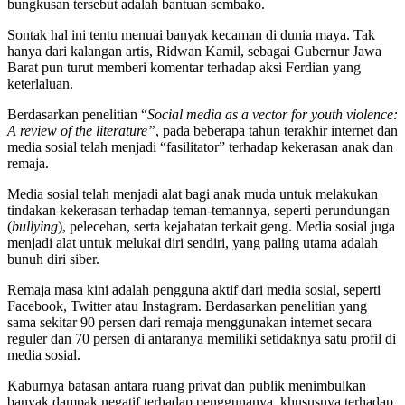
bungkusan tersebut adalah bantuan sembako.
Sontak hal ini tentu menuai banyak kecaman di dunia maya. Tak
hanya dari kalangan artis, Ridwan Kamil, sebagai Gubernur Jawa
Barat pun turut memberi komentar terhadap aksi Ferdian yang
keterlaluan.
Berdasarkan penelitian “
Social media as a vector for youth violence:
A review of the literature”
, pada beberapa tahun terakhir internet dan
media sosial telah menjadi “fasilitator” terhadap kekerasan anak dan
remaja.
Media sosial telah menjadi alat bagi anak muda untuk melakukan
tindakan kekerasan terhadap teman-temannya, seperti perundungan
(
bullying
), pelecehan, serta kejahatan terkait geng. Media sosial juga
menjadi alat untuk melukai diri sendiri, yang paling utama adalah
bunuh diri siber.
Remaja masa kini adalah pengguna aktif dari media sosial, seperti
Facebook, Twitter atau Instagram. Berdasarkan penelitian yang
sama sekitar 90 persen dari remaja menggunakan internet secara
reguler dan 70 persen di antaranya memiliki setidaknya satu profil di
media sosial.
Kaburnya batasan antara ruang privat dan publik menimbulkan
banyak dampak negatif terhadap penggunanya, khususnya terhadap