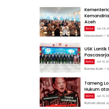
Kementeria
Kemandiria
Aceh
Berita
Juli 24, 
Darussalam — Ke
USK Lantik
Pascasarja
Berita
Juli 13, 
Banda Aceh — Un
Tameng Lor
Hukum ata
Berita
Juli 13, 
Rumah dinas Ja