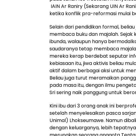
IAIN Ar Raniry (Sekarang UIN Ar Rani
ketika konflik pra-reformasi mulai b
Selain dari pendidikan formal, beli
membaca buku dan majalah. Sejak k
ibunda, walaupun hanya bermodalka
saudaranya tetap membaca majalah
mereka kerap berdebat seputar in
kebiasaan itu, jiwa aktivis beliau mu
aktif dalam berbagai aksi untuk men
Beliau juga turut meramaikan pang
pada masa itu, dengan ilmu pengetah
Sri sering naik panggung untuk beror
Kini ibu dari 3 orang anak ini berp
setelah menyelesaikan pasca sarja
Unimal) Lhokseumawe. Namun dibalik 
dengan keluarganya, lebih tepatnya
merupakan seorang anggota Tentara