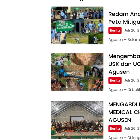
Redam Anc
Peta Mitig
Berita
Juli 26, 
Agusen – Selam
Mengembali
USK dan UGL
Agusen
Berita
Juli 26, 
Agusen – Di bal
MENGABDI 
MEDICAL C
AGUSEN
Berita
Juli 26, 
Agusen – Di te