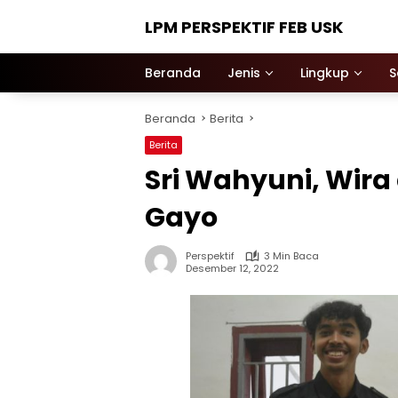
Langsung
LPM PERSPEKTIF FEB USK
ke
konten
Beranda
Jenis
Lingkup
S
Beranda
Berita
Berita
Sri Wahyuni, Wira
Gayo
Perspektif
3 Min Baca
Desember 12, 2022