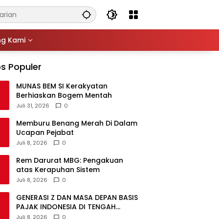
ng Kami
s Populer
MUNAS BEM SI Kerakyatan
Berhiaskan Bogem Mentah
Juli 31, 2026
0
Memburu Benang Merah Di Dalam
Ucapan Pejabat
Juli 8, 2026
0
Rem Darurat MBG: Pengakuan
atas Kerapuhan Sistem
Juli 8, 2026
0
GENERASI Z DAN MASA DEPAN BASIS
PAJAK INDONESIA DI TENGAH
DISRUPSI GLOBAL
Juli 8, 2026
0