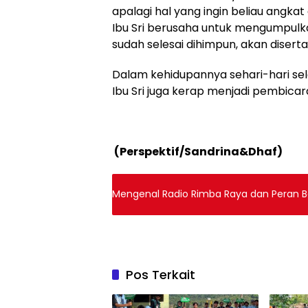
apalagi hal yang ingin beliau angkat 
Ibu Sri berusaha untuk mengumpulka
sudah selesai dihimpun, akan disert
Dalam kehidupannya sehari-hari sel
Ibu Sri juga kerap menjadi pembica
(
Perspektif/
Sandrina
&
D
h
af)
Mengenal Radio Rimba Raya dan Peran B
Pos Terkait