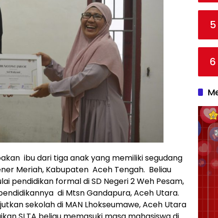
5
6
Me
akan ibu dari tiga anak yang memiliki segudang
 Bener Meriah, Kabupaten Aceh Tengah. Beliau
ulai pendidikan formal di SD Negeri 2 Weh Pesam,
 pendidikannya di Mtsn Gandapura, Aceh Utara.
njutkan sekolah di MAN Lhokseumawe, Aceh Utara
aikan SLTA beliau memasuki masa mahasiswa di