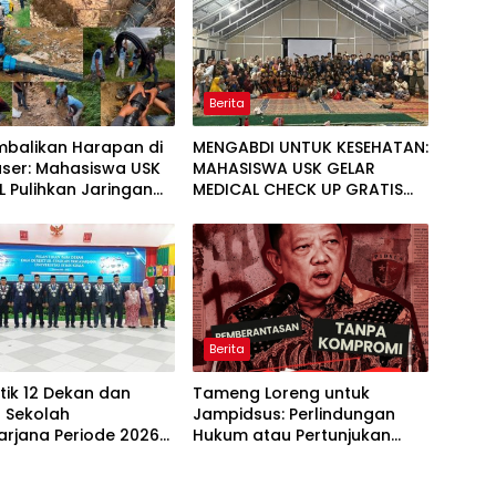
Berita
balikan Harapan di
MENGABDI UNTUK KESEHATAN:
user: Mahasiswa USK
MAHASISWA USK GELAR
 Pulihkan Jaringan
MEDICAL CHECK UP GRATIS
sih di Desa Agusen
BAGI WARGA DESA AGUSEN
Berita
tik 12 Dekan dan
Tameng Loreng untuk
r Sekolah
Jampidsus: Perlindungan
arjana Periode 2026-
Hukum atau Pertunjukan
Kekuasaan?