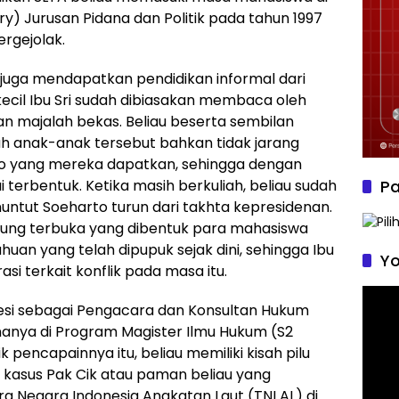
ry) Jurusan Pidana dan Politik pada tahun 1997
ergejolak.
au juga mendapatkan pendidikan informal dari
ecil Ibu Sri sudah dibiasakan membaca oleh
n majalah bekas. Beliau beserta sembilan
 anak-anak tersebut bahkan tidak jarang
fo yang mereka dapatkan, sehingga dengan
lai terbentuk. Ketika masih berkuliah, beliau sudah
Pa
untut Soeharto turun dari takhta kepresidenan.
gung terbuka yang dibentuk para mahasiswa
uan yang telah dipupuk sejak dini, sehingga Ibu
Yo
asi terkait konflik pada masa itu.
Pemu
rofesi sebagai Pengacara dan Konsultan Hukum
Video
nanya di Program Magister Ilmu Hukum (S2
pencapainnya itu, beliau memiliki kisah pilu
 kasus Pak Cik atau paman beliau yang
 Negara Indonesia Angkatan Laut (TNI AL) di