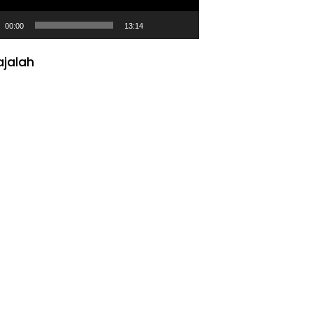
00:00
13:14
jalah