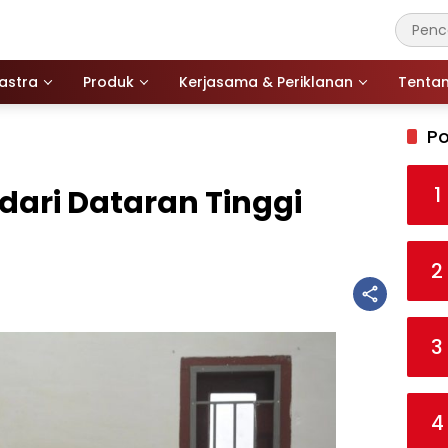
astra
Produk
Kerjasama & Periklanan
Tenta
Po
1
 dari Dataran Tinggi
2
3
4