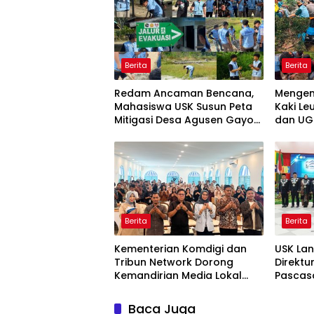
Berita
Berita
Redam Ancaman Bencana,
Mengem
Mahasiswa USK Susun Peta
Kaki Le
Mitigasi Desa Agusen Gayo
dan UGL
Lues
Air Ber
Berita
Berita
Kementerian Komdigi dan
USK Lan
Tribun Network Dorong
Direktu
Kemandirian Media Lokal
Pascas
lewat Workshop di Banda
2031
Aceh
Baca Juga