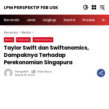
Langsung
LPM PERSPEKTIF FEB USK
ke
konten
Beranda
Jenis
Lingkup
Sastra
Produk
Ker
Beranda
Berita
Berita
Features
Internasional
Taylor Swift dan Swiftonomics,
Dampaknya Terhadap
Perekonomian Singapura
Perspektif
3 Min Baca
Maret 19, 2024