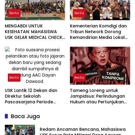
Berita
Berita
MENGABDI UNTUK
Kementerian Komdigi dan
KESEHATAN: MAHASISWA
Tribun Network Dorong
USK GELAR MEDICAL CHECK
Kemandirian Media Lokal
UP GRATIS BAGI WARGA
lewat Workshop di Banda
DESA AGUSEN
Aceh
Berita
Berita
Tameng Loreng untuk
USK Lantik 12 Dekan dan
Jampidsus: Perlindungan
Direktur Sekolah
Hukum atau Pertunjukan
Pascasarjana Periode
Kekuasaan?
2026-2031
Baca Juga
Redam Ancaman Bencana, Mahasiswa
USK Susun Peta Mitigasi Desa Agusen