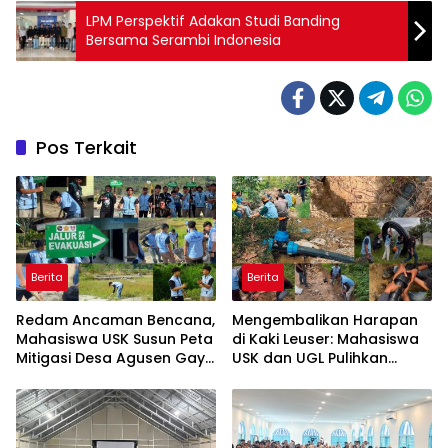
LPM Perspektif Adakan Studi Banding
Bersama Serambi Indonesia
Pos Terkait
Berita
Berita
Redam Ancaman Bencana,
Mengembalikan Harapan
Mahasiswa USK Susun Peta
di Kaki Leuser: Mahasiswa
Mitigasi Desa Agusen Gayo
USK dan UGL Pulihkan
Lues
Jaringan Air Bersih di Desa
Agusen