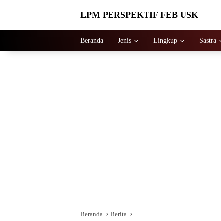
Langsung
LPM PERSPEKTIF FEB USK
ke
konten
Beranda
Jenis
Lingkup
Sastra
Beranda
Berita