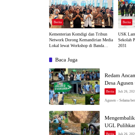
Berita
Berita
Kementerian Komdigi dan Tribun
USK Lant
Network Dorong Kemandirian Media
Sekolah P
Lokal lewat Workshop di Banda
2031
Aceh
Baca Juga
Redam Ancam
Desa Agusen
Berita
Juli 26, 20
Agusen – Selama be
Mengembalika
UGL Pulihkan
Berita
Juli 26, 20