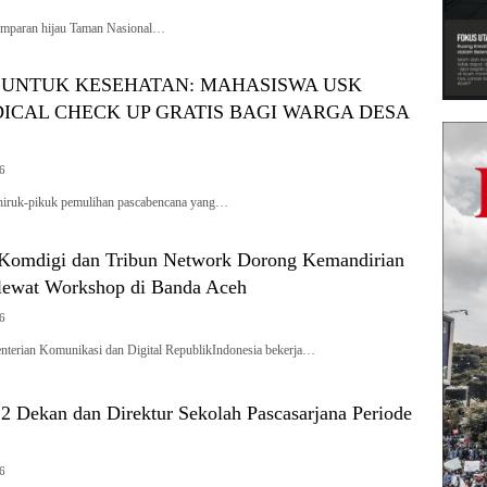
amparan hijau Taman Nasional…
UNTUK KESEHATAN: MAHASISWA USK
ICAL CHECK UP GRATIS BAGI WARGA DESA
26
hiruk-pikuk pemulihan pascabencana yang…
Komdigi dan Tribun Network Dorong Kemandirian
lewat Workshop di Banda Aceh
26
erian Komunikasi dan Digital RepublikIndonesia bekerja…
2 Dekan dan Direktur Sekolah Pascasarjana Periode
26