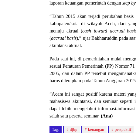
laporan keuangan pemerintah dengan
step by
“Tahun 2015 akan terjadi perubahan basis 
kabupaten/kota di wilayah Aceh, dari ya
menuju akrual (
cash toward accrual basi
(
accrual basis
),” ujar Bakhtaruddin pada s
akuntansi akrual.
Pada saat ini, di pemerintahan mulai meng
sesuai Peraturan Pemerintah (PP) Nomor 7
2005, dan dalam PP tersebut mengamanatka
harus diterapkan pada Tahun Anggaran 2015
“Acara ini sangat positif karena materi y
mahasiswa akuntansi, dan seminar seperti 
dapat lebih mengetahui informasi-informasi
salah satu peserta seminar.
(Ana)
Tag:
djbp
keuangan
perspektif