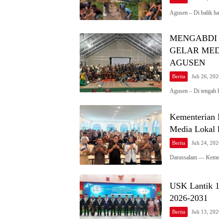
Agusen – Di balik h
MENGABDI 
GELAR MED
AGUSEN
Berita
Juli 26, 20
Agusen – Di tengah 
Kementerian 
Media Lokal 
Berita
Juli 24, 20
Darussalam — Kement
USK Lantik 1
2026-2031
Berita
Juli 13, 20