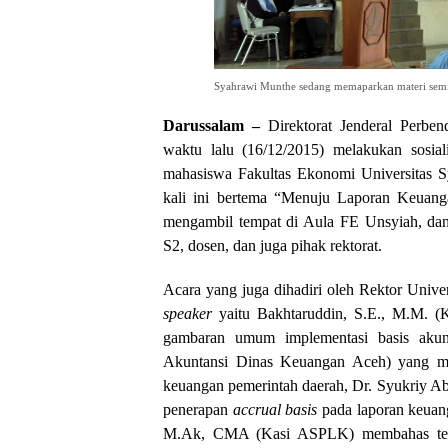
Syahrawi Munthe sedang memaparkan materi semin
Darussalam –
Direktorat Jenderal Perbe
waktu lalu (16/12/2015) melakukan sosial
mahasiswa Fakultas Ekonomi Universitas 
kali ini bertema “Menuju Laporan Keuang
mengambil tempat di Aula FE Unsyiah, dan 
S2, dosen, dan juga pihak rektorat.
Acara yang juga dihadiri oleh Rektor Univer
speaker
yaitu Bakhtaruddin, S.E., M.M. 
gambaran umum implementasi basis akunta
Akuntansi Dinas Keuangan Aceh) yang m
keuangan pemerintah daerah, Dr. Syukriy Abd
penerapan
accrual basis
pada laporan keuan
M.Ak, CMA (Kasi ASPLK) membahas t