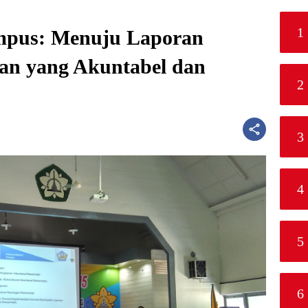
1
mpus: Menuju Laporan
an yang Akuntabel dan
2
3
4
5
6