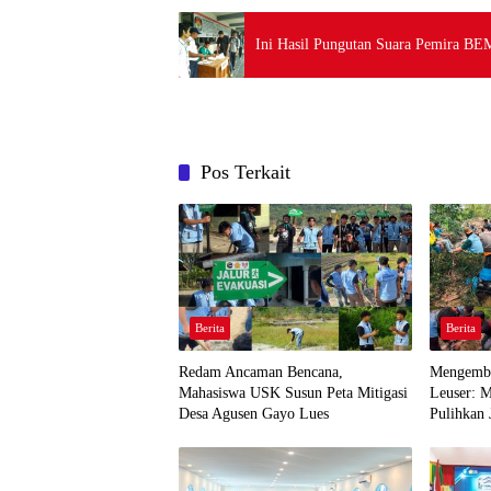
Ini Hasil Pungutan Suara Pemira BE
Pos Terkait
Berita
Berita
Redam Ancaman Bencana,
Mengemba
Mahasiswa USK Susun Peta Mitigasi
Leuser: 
Desa Agusen Gayo Lues
Pulihkan 
Agusen