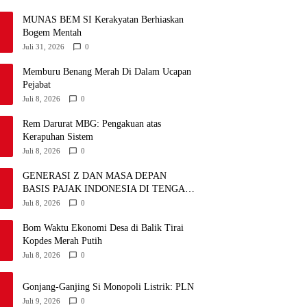
MUNAS BEM SI Kerakyatan Berhiaskan
Bogem Mentah
Juli 31, 2026
0
Memburu Benang Merah Di Dalam Ucapan
Pejabat
Juli 8, 2026
0
Rem Darurat MBG: Pengakuan atas
Kerapuhan Sistem
Juli 8, 2026
0
GENERASI Z DAN MASA DEPAN
BASIS PAJAK INDONESIA DI TENGAH
DISRUPSI GLOBAL
Juli 8, 2026
0
Bom Waktu Ekonomi Desa di Balik Tirai
Kopdes Merah Putih
Juli 8, 2026
0
Gonjang-Ganjing Si Monopoli Listrik: PLN
Juli 9, 2026
0