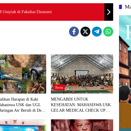
Ma
M Unsyiah di Fakultas Ekonomi
Berita
likan Harapan di Kaki
MENGABDI UNTUK
Mahasiswa USK dan UGL
KESEHATAN: MAHASISWA USK
Jaringan Air Bersih di Desa
GELAR MEDICAL CHECK UP
GRATIS BAGI WARGA DESA
AGUSEN