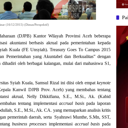
Pa
ar (16/12/2015) (Dimas/Perspektif)
ndaharaan (DJPB) Kantor Wilayah Provinsi Aceh beberapa
isasi akuntansi berbasis akrual pada pemerintahan kepada
Syiah Kuala (FE Unsyiah). Treasury Goes To Campus 2015
an Pemerintahan yang Akuntabel dan Berkualitas” dengan
dihadiri oleh berbagai kalangan, mulai dari mahasiswa S1,
sitas Syiah Kuala, Samsul Rizal ini diisi oleh empat
keynote
(Kepala Kanwil DJPB Prov. Aceh) yang membahas tentang
nsi akrual, Nelly Dikkifiana, S.E., M.Si., Ak. (Kabid
embahas tentang implementasi
accrual basis
pada laporan
ullah, S.E., M.Si., Ak. CA. yang memaparkan analisis kritis
gan pemerintah daerah, serta Syahrawi Munthe, S.Mn, SST,
entang
business processes
implementasi
accrual basis
pada