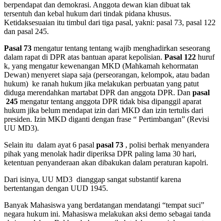
berpendapat dan demokrasi. Anggota dewan kian dibuat tak
tersentuh dan kebal hukum dari tindak pidana khusus.
Ketidaksesuaian itu timbul dari tiga pasal, yakni: pasal 73, pasal 122
dan pasal 245.
Pasal 73
mengatur tentang tentang wajib menghadirkan seseorang
dalam rapat di DPR atas bantuan aparat kepolisian.
Pasal 122
huruf
k, yang mengatur kewenangan MKD (Mahkamah kehormatan
Dewan) menyeret siapa saja (perseorangan, kelompok, atau badan
hukum) ke ranah hukum jika melakukan perbuatan yang patut
diduga merendahkan martabat DPR dan anggota DPR. Dan
pasal
245
mengatur tentang anggota DPR tidak bisa dipanggil aparat
hukum jika belum mendapat izin dari MKD dan izin tertulis dari
presiden. Izin MKD diganti dengan frase “ Pertimbangan” (Revisi
UU MD3).
Selain itu dalam ayat 6 pasal
pasal 73
, polisi berhak menyandera
pihak yang menolak hadir diperiksa DPR paling lama 30 hari,
ketentuan penyanderaan akan dibakukan dalam peraturan kapolri.
Dari isinya, UU MD3 dianggap sangat substantif karena
bertentangan dengan UUD 1945.
Banyak Mahasiswa yang berdatangan mendatangi “tempat suci”
negara hukum ini. Mahasiswa melakukan aksi demo sebagai tanda