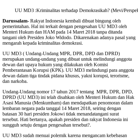
UU MD3 :Kriminalitas terhadap Demokrasikah? (Mevi/Perspek
Darussalam-
Rakyat Indonesia kembali dibuat bingung oleh
pemerintahan. Hal ini terkait dengan pengesahan UU MD3 oleh
Menteri Hukum dan HAM pada 14 Maret 2018 tanpa ditanda
tangani oleh Presiden Joko Widodo. Dikarenakan adanya pasal yang
mengarah kepada kriminalitas demokrasi.
UU MD3 ( Undang-Undang MPR, DPR, DPD dan DPRD)
merupakan undang-undang yang dibuat untuk melindungi anggota
dewan dari upaya hukum yang dilakukan oleh Komisi
Pemberantasan Korupsi (KPK). UU MD3 melindungi para anggota
dewan dalam tiga tindak pidana khusus, yakni korupsi, terorisme,
dan narkoba.
Undang-Undang nomor 17 tahun 2017 tentang MPR, DPR, DPD,
DPRD (UU MD3) ini telah disahkan oleh Menteri Hukum dan Hak
Asasi Manusia (Menkumham) dan mendapatkan penomoran dalam
lembaran negara pada tanggal 14 Maret 2018, seiring dengan
batasan 30 hari presiden Jokowi tidak menandatangani surat
tersebut. Hati bertanya, apakah presiden dan rakyat Indonesia ini
sungguh setuju dengan pengesahan tersebut?.
UU MD3 sudah menuai polemik karena mengancam kebebasan