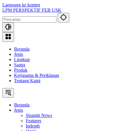
Langsung ke konten
LPM PERSPEKTIF FEB USK
Beranda
Jenis
Lingkup
Sastra
Produk
Kerjasama & Periklanan
Tentang Kami
Beranda
Jenis
Straight News
Features
Indepth