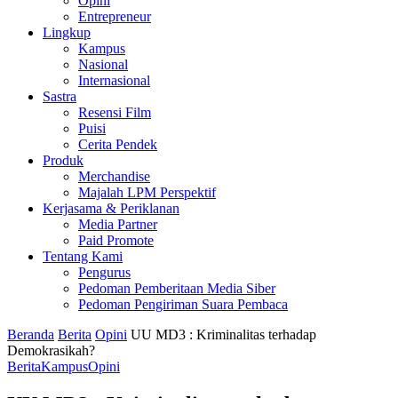
Opini
Entrepreneur
Lingkup
Kampus
Nasional
Internasional
Sastra
Resensi Film
Puisi
Cerita Pendek
Produk
Merchandise
Majalah LPM Perspektif
Kerjasama & Periklanan
Media Partner
Paid Promote
Tentang Kami
Pengurus
Pedoman Pemberitaan Media Siber
Pedoman Pengiriman Suara Pembaca
Beranda
Berita
Opini
UU MD3 : Kriminalitas terhadap
Demokrasikah?
Berita
Kampus
Opini