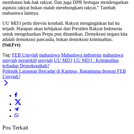
membatasi hak-hak rakyat. Dan juga DPR bertugas mendengarkan
aspirasi rakyat bukan malah membungkam rakyat.” Tambah
mahasiswa lainnya.
UU MD3 perlu direvisi kembali. Rakyat menginginkan hal itu
terjadi. Harapan akan kebijakan dari Presiden Rakyat Indonesia
untuk mengeluarkan Perpu pun dinantikan. Demokrasi negara kita
adalah demokrasi pancasila, bukan demokrasi kriminalitas.
(Sul,Frz)
Tag:
FEB Unsyiah
mahasiswa
Mahasiswa indonesia
mahasiswa
unsyiah
perspektif
unsyiah
UU MD3
UU MD3 : Kriminalitas
terhadap Demokrasikah?
Polemik Larangan Bercadar di Kampus, Bagaimana dengan FEB
Unsyiah?
Pos Terkait