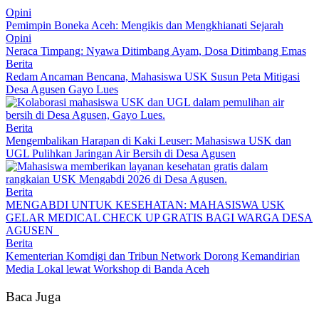
Opini
Pemimpin Boneka Aceh: Mengikis dan Mengkhianati Sejarah
Opini
Neraca Timpang: Nyawa Ditimbang Ayam, Dosa Ditimbang Emas
Berita
Redam Ancaman Bencana, Mahasiswa USK Susun Peta Mitigasi
Desa Agusen Gayo Lues
Berita
Mengembalikan Harapan di Kaki Leuser: Mahasiswa USK dan
UGL Pulihkan Jaringan Air Bersih di Desa Agusen
Berita
MENGABDI UNTUK KESEHATAN: MAHASISWA USK
GELAR MEDICAL CHECK UP GRATIS BAGI WARGA DESA
AGUSEN
Berita
Kementerian Komdigi dan Tribun Network Dorong Kemandirian
Media Lokal lewat Workshop di Banda Aceh
Baca Juga