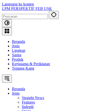
Langsung ke konten
LPM PERSPEKTIF FEB USK
Beranda
Jenis
Lingkup
Sastra
Produk
Kerjasama & Periklanan
Tentang Kami
Beranda
Jenis
Straight News
Features
Indepth