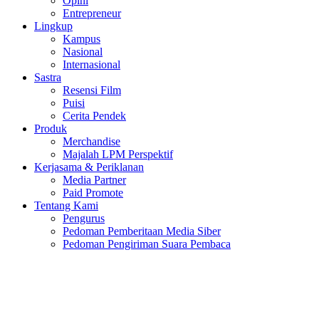
Opini
Entrepreneur
Lingkup
Kampus
Nasional
Internasional
Sastra
Resensi Film
Puisi
Cerita Pendek
Produk
Merchandise
Majalah LPM Perspektif
Kerjasama & Periklanan
Media Partner
Paid Promote
Tentang Kami
Pengurus
Pedoman Pemberitaan Media Siber
Pedoman Pengiriman Suara Pembaca