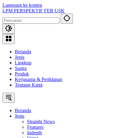
Langsung ke konten
LPM PERSPEKTIF FEB USK
Beranda
Jenis
Lingkup
Sastra
Produk
Kerjasama & Periklanan
Tentang Kami
Beranda
Jenis
Straight News
Features
Indepth