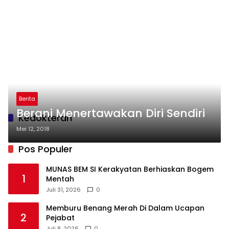
Berita
Berani Menertawakan Diri Sendiri
Kedokteran
Mei 12, 2018
Pos Populer
MUNAS BEM SI Kerakyatan Berhiaskan Bogem
1
Mentah
Juli 31, 2026
0
Memburu Benang Merah Di Dalam Ucapan
2
Pejabat
Juli 8, 2026
0