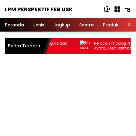
Langsung
LPM PERSPEKTIF FEB USK
ke
konten
Beranda
Jenis
Lingkup
Sastra
Produk
Ker
h: Mengikis dan
Neraca Timpang: Nyawa Ditimbang
Berita Terbaru
h
Ayam, Dosa Ditimbang Emas