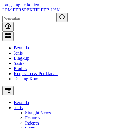
Langsung ke konten
LPM PERSPEKTIF FEB USK
Beranda
Jenis
Lingkup
Sastra
Produk
Kerjasama & Periklanan
Tentang Kami
Beranda
Jenis
Straight News
Features
Indepth