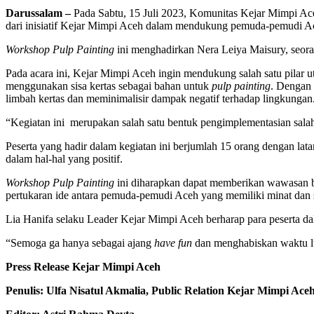
Darussalam –
Pada Sabtu, 15 Juli 2023, Komunitas Kejar Mimpi A
dari inisiatif Kejar Mimpi Aceh dalam mendukung pemuda-pemudi Ace
Workshop Pulp Painting
ini menghadirkan Nera Leiya Maisury, seor
Pada acara ini, Kejar Mimpi Aceh ingin mendukung salah satu pilar
menggunakan sisa kertas sebagai bahan untuk
pulp painting
. Dengan 
limbah kertas dan meminimalisir dampak negatif terhadap lingkungan
“Kegiatan ini merupakan salah satu bentuk pengimplementasian salah 
Peserta yang hadir dalam kegiatan ini berjumlah 15 orang dengan la
dalam hal-hal yang positif.
Workshop Pulp Painting
ini diharapkan dapat memberikan wawasan bar
pertukaran ide antara pemuda-pemudi Aceh yang memiliki minat dan 
Lia Hanifa selaku Leader Kejar Mimpi Aceh berharap para peserta da
“Semoga ga hanya sebagai ajang
have fun
dan menghabiskan waktu lua
Press Release Kejar Mimpi Aceh
Penulis: Ulfa Nisatul Akmalia, Public Relation Kejar Mimpi Aceh