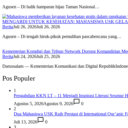
Agusen – Di balik hamparan hijau Taman Nasional…
MENGABDI UNTUK KESEHATAN: MAHASISWA USK GELA
Berita
Juli 26, 2026
Juli 26, 2026
Agusen – Di tengah hiruk-pikuk pemulihan pascabencana yang…
Kementerian Komdigi dan Tribun Network Dorong Kemandirian Med
Berita
Juli 24, 2026
Juli 25, 2026
Darussalam — Kementerian Komunikasi dan Digital RepublikIndone
Pos Populer
1
Pengabdian KKN LT – 11 Menjadi Inspirasi Literasi Seumur
Agustus 5, 2026
Agustus 9, 2026
0
2
Dua Mahasiswa USK Raih Prestasi di International Qur’anic F
Juli 13, 2026
0
3