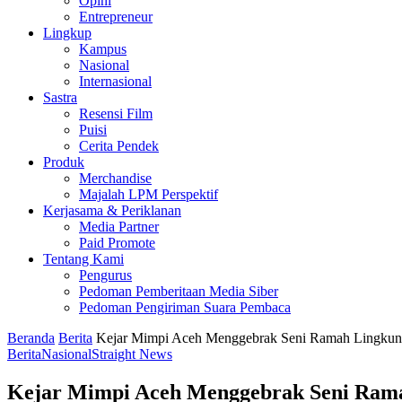
Opini
Entrepreneur
Lingkup
Kampus
Nasional
Internasional
Sastra
Resensi Film
Puisi
Cerita Pendek
Produk
Merchandise
Majalah LPM Perspektif
Kerjasama & Periklanan
Media Partner
Paid Promote
Tentang Kami
Pengurus
Pedoman Pemberitaan Media Siber
Pedoman Pengiriman Suara Pembaca
Beranda
Berita
Kejar Mimpi Aceh Menggebrak Seni Ramah Lingkung
Berita
Nasional
Straight News
Kejar Mimpi Aceh Menggebrak Seni Rama