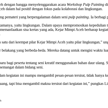
ceh dengan bangga menyelenggarakan acara
Workshop Pulp Painting
d
h dalam hal positif dengan fokus pada kolaborasi dan lingkungan.
ang pemateri yang berpengalaman dalam seni
pulp painting
. Ia berbagi
 utamanya, yaitu lingkungan. Dalam upaya mempromosikan kepedulian t
memanfaatkan sisa kertas yang ada, Kejar Mimpi Aceh berharap kegiat
.
satu dari keempat pilar Kejar Mimpi Aceh yaitu pilar lingkungan,” un
tar belakang yang berbeda-beda. Mereka datang untuk mengisi waktu lu
u bagi peserta tentang seni kreatif menggunakan bahan daur ulang. Sel
semangat dalam bidang seni.
lam kegiatan ini mampu mengambil pesan-pesan tersirat, tidak hanya k
ng, tapi bisa mengambil makna tersirat dari kegiatan ini,” pungkas Li
.