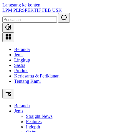
Langsung ke konten
LPM PERSPEKTIF FEB USK
Beranda
Jenis
Lingkup
Sastra
Produk
Kerjasama & Periklanan
Tentang Kami
Beranda
Jenis
Straight News
Features
Indepth