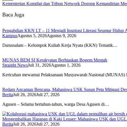
Kementerian Komdigi dan Tribun Network Dorong Kemandirian Med
Baca Juga
Pengabdian KKN LT – 11 Menjadi Inspirasi Literasi Seumur Hidup
Kampus
Agustus 5, 2026
Agustus 9, 2026
Darussalam – Kelompok Kuliah Kerja Nyata (KKN) Tematik…
MUNAS BEM SI Kerakyatan Berhiaskan Bogem Mentah
Straight News
Juli 31, 2026
Agustus 1, 2026
Kericuhan mewarnai Pelaksanaan Musyawarah Nasional (MUNAS
Redam Ancaman Bencana, Mahasiswa USK Susun Peta Mitigasi De
Berita
Juli 26, 2026
Juli 27, 2026
Agusen – Selama bertahun-tahun, warga Desa Agusen di…
Mengembalikan Harapan di Kaki Leuser: Mahasiswa USK dan UGL Pu
Berita
Juli 26, 2026
Juli 27, 2026