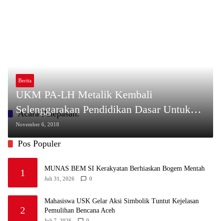
Berita
UKM PA-LH Metalik Kembali
Selenggarakan Pendidikan Dasar Untuk
Acara Pelepasan.
Angakatan Muda
November 6, 2018
Pos Populer
MUNAS BEM SI Kerakyatan Berhiaskan Bogem Mentah
1
Juli 31, 2026
0
Mahasiswa USK Gelar Aksi Simbolik Tuntut Kejelasan
2
Pemulihan Bencana Aceh
Juli 7, 2026
0