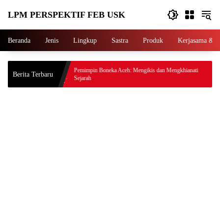
Langsung
LPM PERSPEKTIF FEB USK
ke
konten
Beranda
Jenis
Lingkup
Sastra
Produk
Kerjasama & P
kan Bogem
Pemimpin Boneka Aceh: Mengikis dan Mengkhianati
Berita Terbaru
Sejarah