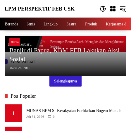
Langsung
LPM PERSPEKTIF FEB USK
ke
konten
Beranda
Jenis
Lingkup
Sastra
Produk
Kerjasama & P
hiaskan Bogem
Pemimpin Boneka Aceh: Mengikis dan Mengkhianati
Berita
Berita Terbaru
Sejarah
Banjir di Papua, KBM FEB Lakukan Aksi
Sosial
Aksi Sosial
Maret 24, 2019
Selengkapnya
Pos Populer
MUNAS BEM SI Kerakyatan Berhiaskan Bogem Mentah
1
Juli 31, 2026
0