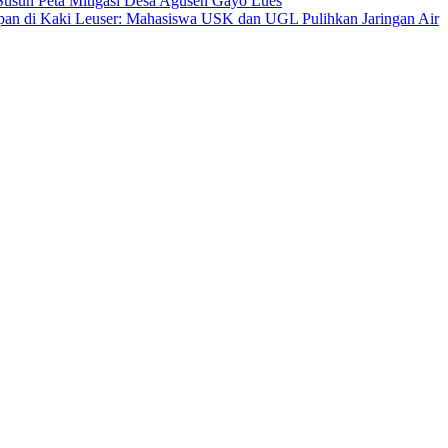
sun Peta Mitigasi Desa Agusen Gayo Lues
an di Kaki Leuser: Mahasiswa USK dan UGL Pulihkan Jaringan Air