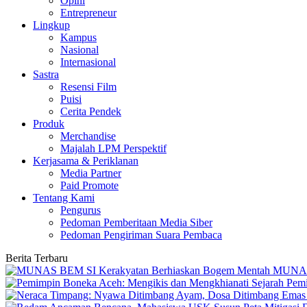
Opini
Entrepreneur
Lingkup
Kampus
Nasional
Internasional
Sastra
Resensi Film
Puisi
Cerita Pendek
Produk
Merchandise
Majalah LPM Perspektif
Kerjasama & Periklanan
Media Partner
Paid Promote
Tentang Kami
Pengurus
Pedoman Pemberitaan Media Siber
Pedoman Pengiriman Suara Pembaca
Berita Terbaru
MUNAS 
Pemi