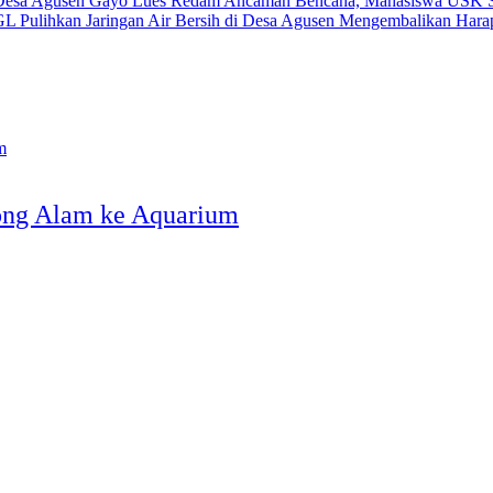
Redam Ancaman Bencana, Mahasiswa USK Su
Mengembalikan Harap
ong Alam ke Aquarium