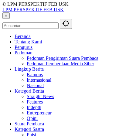
© LPM PERSPEKTIF FEB USK
LPM PERSPEKTIF FEB USK
×
Beranda
Tentang Kami
Pengurus
Pedoman
Pedoman Pengiriman Suara Pembaca
Pedoman Pemberitaan Media Siber
Lingkup Berita
Kampus
Internasional
Nasional
Kategori Berita
Straight News
Features
Indepth
Entrepreneur
Opini
Suara Pembaca
Kategori Sastra
Puisi