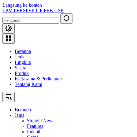
Langsung ke konten
LPM PERSPEKTIF FEB USK
Beranda
Jenis
Lingkup
Sastra
Produk
Kerjasama & Periklanan
Tentang Kami
Beranda
Jenis
Straight News
Features
Indepth