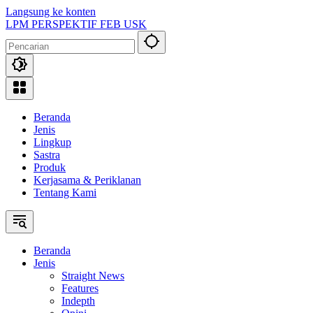
Langsung ke konten
LPM PERSPEKTIF FEB USK
Beranda
Jenis
Lingkup
Sastra
Produk
Kerjasama & Periklanan
Tentang Kami
Beranda
Jenis
Straight News
Features
Indepth