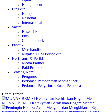
Opini
Entrepreneur
Lingkup
Kampus
Nasional
Internasional
Sastra
Resensi Film
Puisi
Cerita Pendek
Produk
Merchandise
Majalah LPM Perspektif
Kerjasama & Periklanan
Media Partner
Paid Promote
Tentang Kami
Pengurus
Pedoman Pemberitaan Media Siber
Pedoman Pengiriman Suara Pembaca
Berita Terbaru
MUNAS BEM SI Kerakyatan Berhiaskan Bogem Mentah