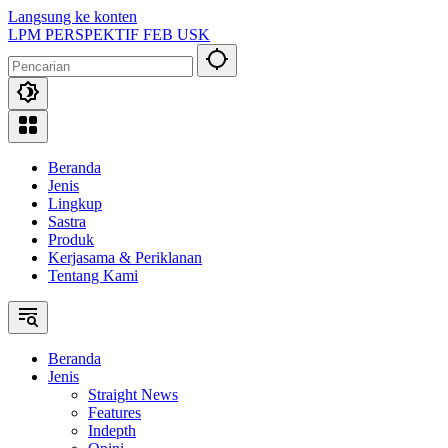
Langsung ke konten
LPM PERSPEKTIF FEB USK
Beranda
Jenis
Lingkup
Sastra
Produk
Kerjasama & Periklanan
Tentang Kami
Beranda
Jenis
Straight News
Features
Indepth