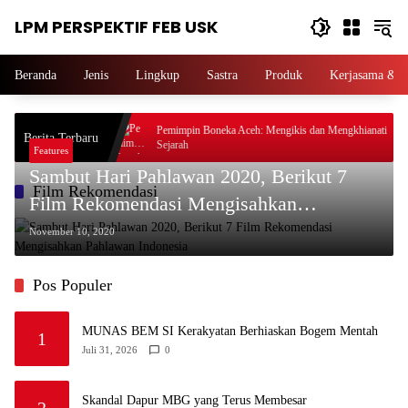
Langsung
LPM PERSPEKTIF FEB USK
ke
konten
Beranda
Jenis
Lingkup
Sastra
Produk
Kerjasama & P
hiaskan Bogem
Pemimpin Boneka Aceh: Mengikis dan Mengkhianati
Berita Terbaru
Sejarah
Features
Sambut Hari Pahlawan 2020, Berikut 7
Film Rekomendasi
Film Rekomendasi Mengisahkan
Pahlawan Indonesia
November 10, 2020
Pos Populer
MUNAS BEM SI Kerakyatan Berhiaskan Bogem Mentah
1
Juli 31, 2026
0
Skandal Dapur MBG yang Terus Membesar