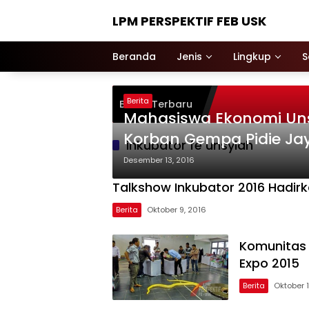
Langsung
LPM PERSPEKTIF FEB USK
ke
konten
Beranda
Jenis
Lingkup
S
Berita
Berita Terbaru
Mahasiswa Ekonomi Unsy
Korban Gempa Pidie Ja
inkubator fe unsyiah
Desember 13, 2016
Talkshow Inkubator 2016 Hadir
Berita
Oktober 9, 2016
Komunitas 
Expo 2015
Berita
Oktober 1