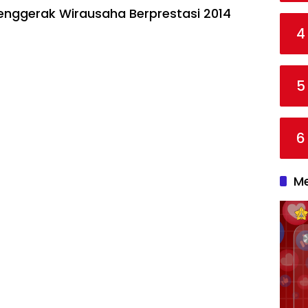
Penggerak Wirausaha Berprestasi 2014
4
5
6
Me