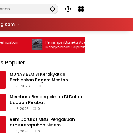
ng Kami
Pemimpin Boneka Aceh: Mengikis dan
Neraca Tim
Mengkhianati Sejarah
Ayam, Dosa
s Populer
MUNAS BEM SI Kerakyatan
Berhiaskan Bogem Mentah
Juli 31, 2026
0
Memburu Benang Merah Di Dalam
Ucapan Pejabat
Juli 8, 2026
0
Rem Darurat MBG: Pengakuan
atas Kerapuhan Sistem
Juli 8, 2026
0