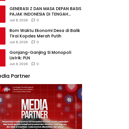
GENERASI Z DAN MASA DEPAN BASIS
PAJAK INDONESIA DI TENGAH
DISRUPSI GLOBAL
Juli 8, 2026
0
Bom Waktu Ekonomi Desa di Balik
Tirai Kopdes Merah Putih
Juli 8, 2026
0
Gonjang-Ganjing Si Monopoli
Listrik: PLN
Juli 9, 2026
0
dia Partner