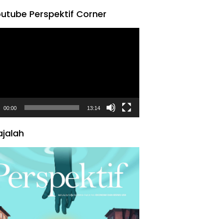
utube Perspektif Corner
tar
00:00
13:14
jalah