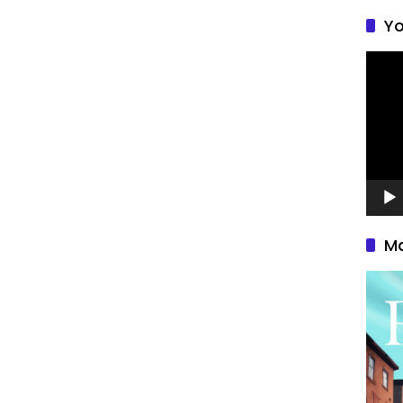
Yo
Pemu
Video
Ma