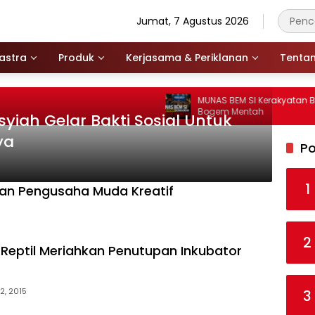
Jumat, 7 Agustus 2026
astra
Produk
Kerjasama & Periklanan
Tenta
MUNAS BEM SI Kerakyatan Berhiaskan
Bogem Mentah
iah Gelar Bakti Sosial Untuk
ya
Po
1
kan Pengusaha Muda Kreatif
2
Reptil Meriahkan Penutupan Inkubator
2, 2015
3