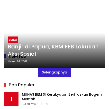
Berita
Banjir di Papua, KBM FEB Lakukan
Aksi Sosial
KBM FEB
Maret 24, 2019
Selengkapnya
Pos Populer
MUNAS BEM SI Kerakyatan Berhiaskan Bogem
1
Mentah
Juli 31, 2026
0