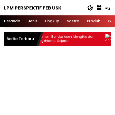
Langsung
LPM PERSPEKTIF FEB USK
ke
konten
Beranda
Jenis
Lingkup
Sastra
Produk
Ker
Pemimpin Boneka Aceh: Mengikis dan
Neraca 
Berita Terbaru
Mengkhianati Sejarah
Ayam, D