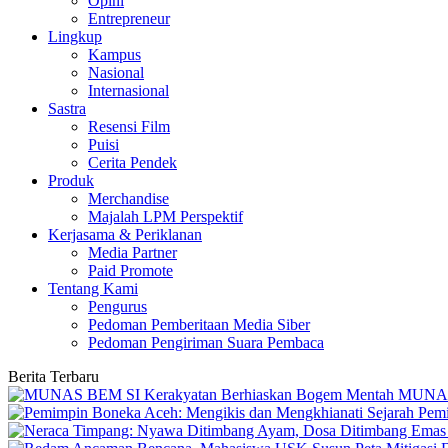
Opini
Entrepreneur
Lingkup
Kampus
Nasional
Internasional
Sastra
Resensi Film
Puisi
Cerita Pendek
Produk
Merchandise
Majalah LPM Perspektif
Kerjasama & Periklanan
Media Partner
Paid Promote
Tentang Kami
Pengurus
Pedoman Pemberitaan Media Siber
Pedoman Pengiriman Suara Pembaca
Berita Terbaru
MUNAS 
Pemi