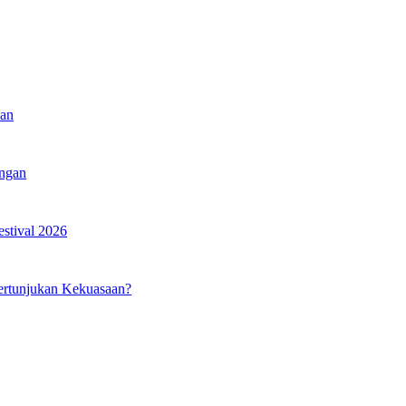
kan
angan
estival 2026
ertunjukan Kekuasaan?