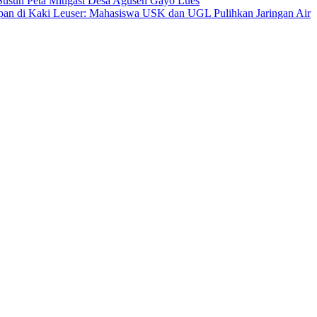
sun Peta Mitigasi Desa Agusen Gayo Lues
an di Kaki Leuser: Mahasiswa USK dan UGL Pulihkan Jaringan Air