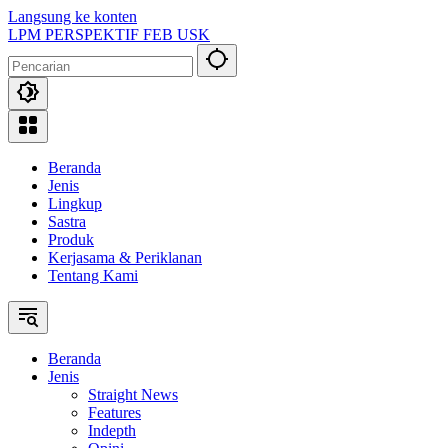
Langsung ke konten
LPM PERSPEKTIF FEB USK
Beranda
Jenis
Lingkup
Sastra
Produk
Kerjasama & Periklanan
Tentang Kami
Beranda
Jenis
Straight News
Features
Indepth