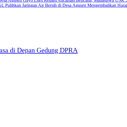
Redam Ancaman Bencana, Mahasiswa USK Su
Mengembalikan Harap
Rasa di Depan Gedung DPRA