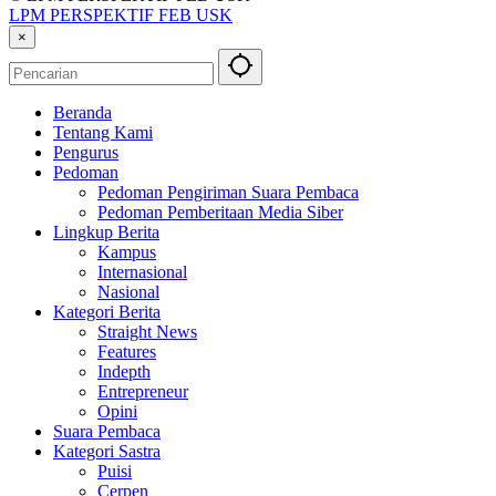
LPM PERSPEKTIF FEB USK
×
Beranda
Tentang Kami
Pengurus
Pedoman
Pedoman Pengiriman Suara Pembaca
Pedoman Pemberitaan Media Siber
Lingkup Berita
Kampus
Internasional
Nasional
Kategori Berita
Straight News
Features
Indepth
Entrepreneur
Opini
Suara Pembaca
Kategori Sastra
Puisi
Cerpen