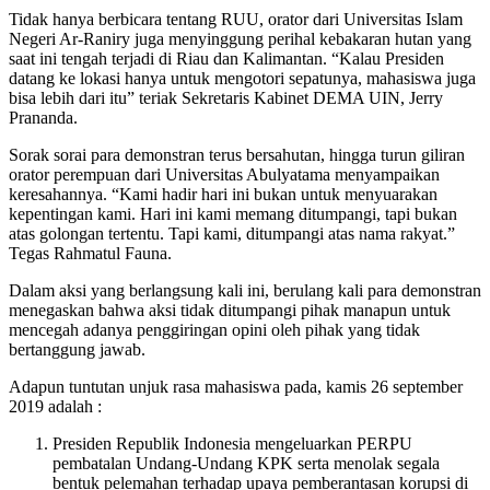
Tidak hanya berbicara tentang RUU, orator dari Universitas Islam
Negeri Ar-Raniry juga menyinggung perihal kebakaran hutan yang
saat ini tengah terjadi di Riau dan Kalimantan. “Kalau Presiden
datang ke lokasi hanya untuk mengotori sepatunya, mahasiswa juga
bisa lebih dari itu” teriak Sekretaris Kabinet DEMA UIN, Jerry
Prananda.
Sorak sorai para demonstran terus bersahutan, hingga turun giliran
orator perempuan dari Universitas Abulyatama menyampaikan
keresahannya. “Kami hadir hari ini bukan untuk menyuarakan
kepentingan kami. Hari ini kami memang ditumpangi, tapi bukan
atas golongan tertentu. Tapi kami, ditumpangi atas nama rakyat.”
Tegas Rahmatul Fauna.
Dalam aksi yang berlangsung kali ini, berulang kali para demonstran
menegaskan bahwa aksi tidak ditumpangi pihak manapun untuk
mencegah adanya penggiringan opini oleh pihak yang tidak
bertanggung jawab.
Adapun tuntutan unjuk rasa mahasiswa pada, kamis 26 september
2019 adalah :
Presiden Republik Indonesia mengeluarkan PERPU
pembatalan Undang-Undang KPK serta menolak segala
bentuk pelemahan terhadap upaya pemberantasan korupsi di