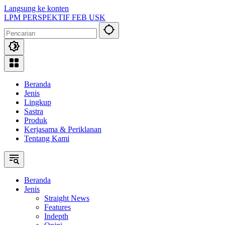
Langsung ke konten
LPM PERSPEKTIF FEB USK
Beranda
Jenis
Lingkup
Sastra
Produk
Kerjasama & Periklanan
Tentang Kami
Beranda
Jenis
Straight News
Features
Indepth