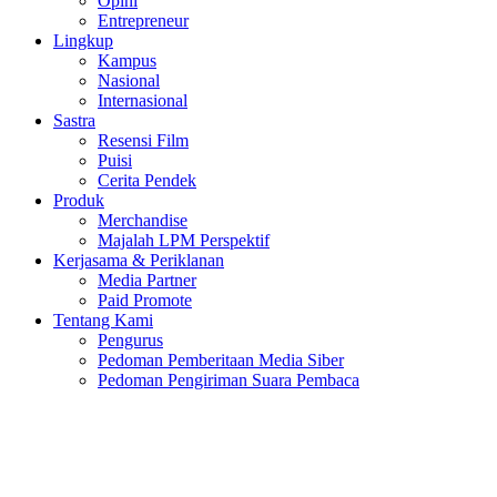
Opini
Entrepreneur
Lingkup
Kampus
Nasional
Internasional
Sastra
Resensi Film
Puisi
Cerita Pendek
Produk
Merchandise
Majalah LPM Perspektif
Kerjasama & Periklanan
Media Partner
Paid Promote
Tentang Kami
Pengurus
Pedoman Pemberitaan Media Siber
Pedoman Pengiriman Suara Pembaca