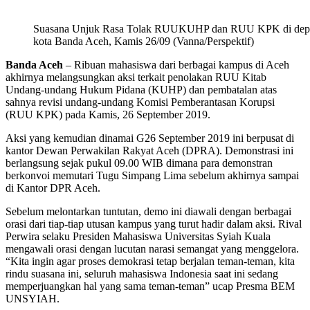
Suasana Unjuk Rasa Tolak RUUKUHP dan RUU KPK di de
kota Banda Aceh, Kamis 26/09 (Vanna/Perspektif)
Banda Aceh
– Ribuan mahasiswa dari berbagai kampus di Aceh
akhirnya melangsungkan aksi terkait penolakan RUU Kitab
Undang-undang Hukum Pidana (KUHP) dan pembatalan atas
sahnya revisi undang-undang Komisi Pemberantasan Korupsi
(RUU KPK) pada Kamis, 26 September 2019.
Aksi yang kemudian dinamai G26 September 2019 ini berpusat di
kantor Dewan Perwakilan Rakyat Aceh (DPRA). Demonstrasi ini
berlangsung sejak pukul 09.00 WIB dimana para demonstran
berkonvoi memutari Tugu Simpang Lima sebelum akhirnya sampai
di Kantor DPR Aceh.
Sebelum melontarkan tuntutan, demo ini diawali dengan berbagai
orasi dari tiap-tiap utusan kampus yang turut hadir dalam aksi. Rival
Perwira selaku Presiden Mahasiswa Universitas Syiah Kuala
mengawali orasi dengan lucutan narasi semangat yang menggelora.
“Kita ingin agar proses demokrasi tetap berjalan teman-teman, kita
rindu suasana ini, seluruh mahasiswa Indonesia saat ini sedang
memperjuangkan hal yang sama teman-teman” ucap Presma BEM
UNSYIAH.