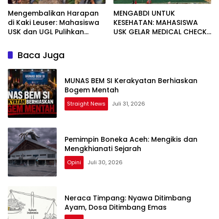
Mengembalikan Harapan
MENGABDI UNTUK
di Kaki Leuser: Mahasiswa
KESEHATAN: MAHASISWA
USK dan UGL Pulihkan
USK GELAR MEDICAL CHECK
Jaringan Air Bersih di Desa
UP GRATIS BAGI WARGA
Agusen
DESA AGUSEN
Baca Juga
MUNAS BEM SI Kerakyatan Berhiaskan
Bogem Mentah
Straight News
Juli 31, 2026
Pemimpin Boneka Aceh: Mengikis dan
Mengkhianati Sejarah
Opini
Juli 30, 2026
Neraca Timpang: Nyawa Ditimbang
Ayam, Dosa Ditimbang Emas