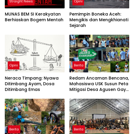
Straight News
Opini
MUNAS BEM SI Kerakyatan
Pemimpin Boneka Aceh:
Berhiaskan Bogem Mentah
Mengikis dan Mengkhianati
Sejarah
Opini
Berita
Neraca Timpang: Nyawa
Redam Ancaman Bencana,
Ditimbang Ayam, Dosa
Mahasiswa USK Susun Peta
Ditimbang Emas
Mitigasi Desa Agusen Gayo
Lues
Berita
Berita