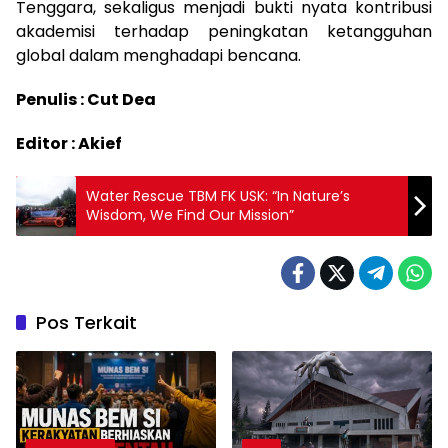
Tenggara, sekaligus menjadi bukti nyata kontribusi
akademisi terhadap peningkatan ketangguhan
global dalam menghadapi bencana.
Penulis : Cut Dea
Editor : Akief
Water Rescue TBM FK USK: “In Nature’s
Wisdom, We Find Our Mission”
Pos Terkait