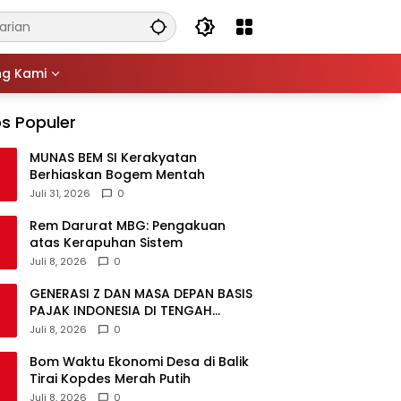
ng Kami
s Populer
MUNAS BEM SI Kerakyatan
Berhiaskan Bogem Mentah
Juli 31, 2026
0
Rem Darurat MBG: Pengakuan
atas Kerapuhan Sistem
Juli 8, 2026
0
GENERASI Z DAN MASA DEPAN BASIS
PAJAK INDONESIA DI TENGAH
DISRUPSI GLOBAL
Juli 8, 2026
0
Bom Waktu Ekonomi Desa di Balik
Tirai Kopdes Merah Putih
Juli 8, 2026
0