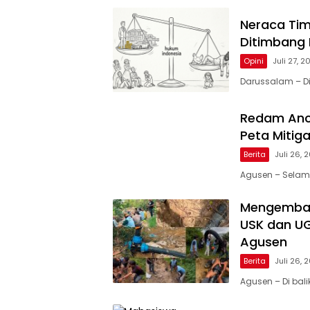
Neraca Ti
Ditimbang
Opini
Juli 27, 2
Darussalam – Di
Redam Anc
Peta Mitig
Berita
Juli 26, 
Agusen – Selam
Mengembali
USK dan UGL
Agusen
Berita
Juli 26, 
Agusen – Di bal