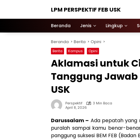
Langsung
LPM PERSPEKTIF FEB USK
ke
konten
Beranda
Jenis
Lingkup
S
Beranda
Berita
Opini
Berita
Kampus
Opini
Aklamasi untuk Citr
Tanggung Jawab 
USK
Perspektif
3 Min Baca
April 8, 2026
Darussalam –
Ada pepatah yang 
puralah sampai kamu benar-benar
panggung suksesi BEM FEB (Badan E