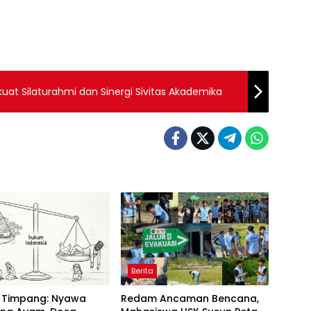
erkuat Silaturahmi dan Sinergi Sivitas Akademika
Berita
 Timpang: Nyawa
Redam Ancaman Bencana,