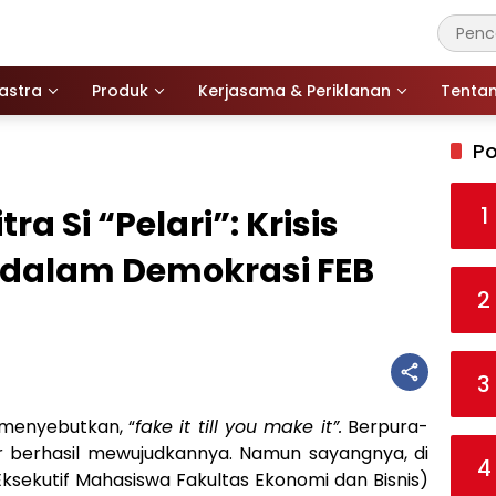
astra
Produk
Kerjasama & Periklanan
Tenta
Po
1
a Si “Pelari”: Krisis
dalam Demokrasi FEB
2
3
menyebutkan, “
fake it till you make it”.
Berpura-
 berhasil mewujudkannya. Namun sayangnya, di
4
ksekutif Mahasiswa Fakultas Ekonomi dan Bisnis)