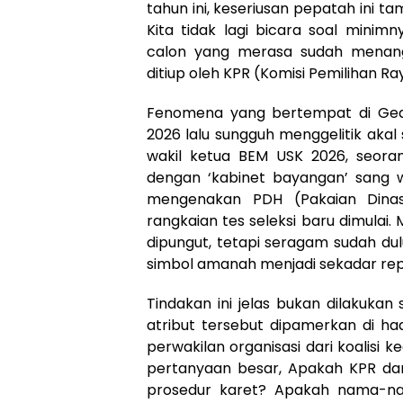
tahun ini, keseriusan pepatah ini 
Kita tidak lagi bicara soal minim
calon yang merasa sudah menang
ditiup oleh KPR (Komisi Pemilihan Ra
Fenomena yang bertempat di Ged
2026 lalu sungguh menggelitik aka
wakil ketua BEM USK 2026, seoran
dengan ‘kabinet bayangan’ sang wa
mengenakan PDH (Pakaian Dinas 
rangkaian tes seleksi baru dimulai
dipungut, tetapi seragam sudah dul
simbol amanah menjadi sekadar repr
Tindakan ini jelas bukan dilakuka
atribut tersebut dipamerkan di ha
perwakilan organisasi dari koalisi
pertanyaan besar, Apakah KPR dan
prosedur karet? Apakah nama-nam