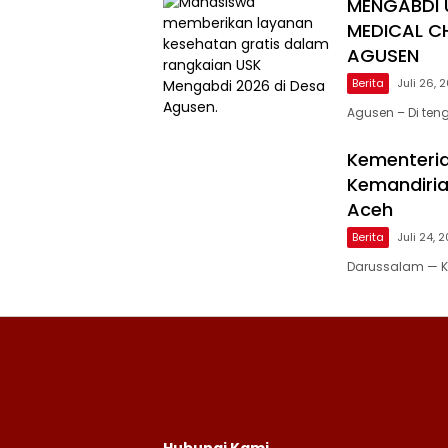
MENGABDI 
MEDICAL C
AGUSEN
Berita
Juli 26, 
Agusen – Di te
Kementeria
Kemandiria
Aceh
Berita
Juli 24, 
Darussalam — Ke
Hubungi Kami