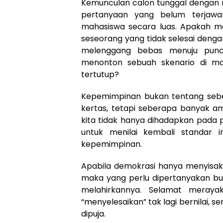
Kemunculan calon tunggal dengan r
pertanyaan yang belum terjawab 
mahasiswa secara luas. Apakah me
seseorang yang tidak selesai den
melenggang bebas menuju punc
menonton sebuah skenario di ma
tertutup?
Kepemimpinan bukan tentang seber
kertas, tetapi seberapa banyak a
kita tidak hanya dihadapkan pada 
untuk menilai kembali standar 
kepemimpinan.
Apabila demokrasi hanya menyisak
maka yang perlu dipertanyakan buk
melahirkannya. Selamat meraya
“menyelesaikan” tak lagi bernilai, 
dipuja.