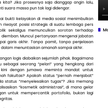
kita? Jika prosesnya saja dianggap angin lalu,
ti suara massa pun tak lagi didengar.
i bukti kelayakan di media sosial menimbulkan
riwayat posisi strategis di suatu lembaga pers
Ma
blik sekaligus memunculkan sorotan terhadap
g diemban. Muncul pertanyaan mengenai jabatan
ai garis akhir. Tanpa pamit, tanpa penjelasan
n dalam menuntaskan amanah sampai akhir.
mbangan logis diabaikan sejumlah pihak. Bagaimana
 sebagai seorang “pelari” yang hengkang dari
l, kini dengan jumawa meminta mandat untuk
ah fakultas? Apakah status “pernah menjabat”
ipada status “menyelesaikan tugas”? Jika memang
isasikan “kosmetik administrasi”, di mana gelar
an untuk mempercantik portofolio, bukan lagi
gritas.