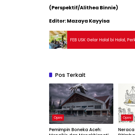
(Perspektif/Alithea Binnie)
Editor: Mazaya Kayyisa
FEB USK Gelar Halal bi Halal, P
Pos Terkait
Opini
Opini
Pemimpin Boneka Aceh:
Neraca