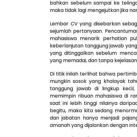
bahkan sebelum sampai ke telinga 
maka tidak lagi mengejutkan jika nan
Lembar CV yang disebarkan sebaga
sejumlah pertanyaan. Pencantuman 
mahasiswa menarik perhatian pu
keberlanjutan tanggung jawab yan
yang ditinggalkan sebelum mencap
yang memadai, dan tanpa kejelasa
Di titik inilah terlihat bahwa perti
mungkin sosok yang khalayak tahu
tanggung jawab di lingkup keci
memimpin ribuan mahasiswa di ran
saat ini lebih tinggi nilainya dar
begitu, maka kita sedang menormal
dan jabatan hanya menjadi pajang
amanah yang dijalankan dengan inte