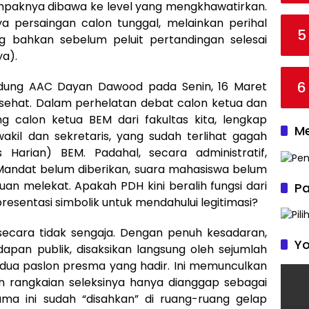
tampaknya dibawa ke level yang mengkhawatirkan.
nya persaingan calon tunggal, melainkan perihal
5
 bahkan sebelum peluit pertandingan selesai
ya).
6
ung AAC Dayan Dawood pada Senin, 16 Maret
l sehat. Dalam perhelatan debat calon ketua dan
g calon ketua BEM dari fakultas kita, lengkap
Me
kil dan sekretaris, yang sudah terlihat gagah
Harian) BEM. Padahal, secara administratif,
. Mandat belum diberikan, suara mahasiswa belum
uan melekat. Apakah PDH kini beralih fungsi dari
Pa
esentasi simbolik untuk mendahului legitimasi?
n secara tidak sengaja. Dengan penuh kesadaran,
Yo
dapan publik, disaksikan langsung oleh sejumlah
 kedua paslon presma yang hadir. Ini memunculkan
 rangkaian seleksinya hanya dianggap sebagai
a ini sudah “disahkan” di ruang-ruang gelap