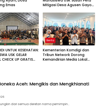
ang Ayam, Dosa
Mahasiswa USK Susun Peta
ang Emas
Mitigasi Desa Agusen Gayo
Lues
Berita
DI UNTUK KESEHATAN:
Kementerian Komdigi dan
SWA USK GELAR
Tribun Network Dorong
L CHECK UP GRATIS
Kemandirian Media Lokal
BAGI WARGA DESA AGUSEN
lewat Workshop di Banda
Aceh
oneka Aceh: Mengikis dan Mengkhianati
2026
ungkin dari semua deretan nama pemimpin…