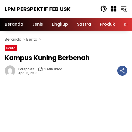
Langsung
LPM PERSPEKTIF FEB USK
ke
konten
Beranda
Jenis
Lingkup
Sastra
Produk
Ker
Beranda
Berita
Berita
Kampus Kuning Berbenah
Perspektif
2 Min Baca
April 3, 2018