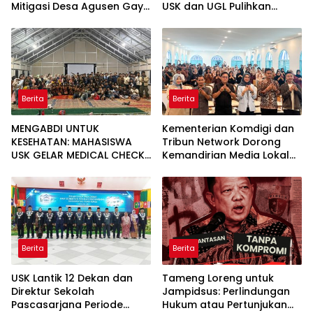
Mitigasi Desa Agusen Gayo
USK dan UGL Pulihkan
Lues
Jaringan Air Bersih di Desa
Agusen
Berita
Berita
MENGABDI UNTUK
Kementerian Komdigi dan
KESEHATAN: MAHASISWA
Tribun Network Dorong
USK GELAR MEDICAL CHECK
Kemandirian Media Lokal
UP GRATIS BAGI WARGA
lewat Workshop di Banda
DESA AGUSEN
Aceh
Berita
Berita
USK Lantik 12 Dekan dan
Tameng Loreng untuk
Direktur Sekolah
Jampidsus: Perlindungan
Pascasarjana Periode
Hukum atau Pertunjukan