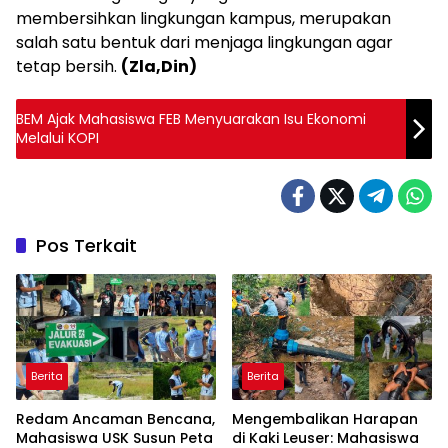
membersihkan lingkungan kampus, merupakan
salah satu bentuk dari menjaga lingkungan agar
tetap bersih.
(
Z
la,
D
in)
BEM Ajak Mahasiswa FEB Menyuarakan Isu Ekonomi
Melalui KOPI
Pos Terkait
Berita
Berita
Redam Ancaman Bencana,
Mengembalikan Harapan
Mahasiswa USK Susun Peta
di Kaki Leuser: Mahasiswa