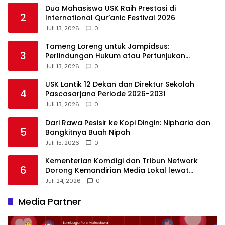
Dua Mahasiswa USK Raih Prestasi di
2
International Qur’anic Festival 2026
Juli 13, 2026
0
Tameng Loreng untuk Jampidsus:
3
Perlindungan Hukum atau Pertunjukan
Kekuasaan?
Juli 13, 2026
0
USK Lantik 12 Dekan dan Direktur Sekolah
4
Pascasarjana Periode 2026-2031
Juli 13, 2026
0
Dari Rawa Pesisir ke Kopi Dingin: Nipharia dan
5
Bangkitnya Buah Nipah
Juli 15, 2026
0
Kementerian Komdigi dan Tribun Network
6
Dorong Kemandirian Media Lokal lewat
Workshop di Banda Aceh
Juli 24, 2026
0
Media Partner