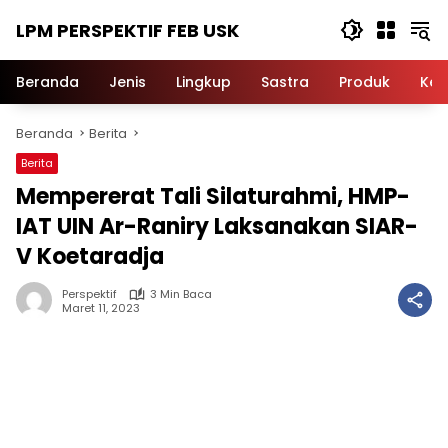
Langsung
LPM PERSPEKTIF FEB USK
ke
konten
Beranda
Jenis
Lingkup
Sastra
Produk
Ker
Beranda
Berita
Berita
Mempererat Tali Silaturahmi, HMP-
IAT UIN Ar-Raniry Laksanakan SIAR-
V Koetaradja
Perspektif
3 Min Baca
Maret 11, 2023