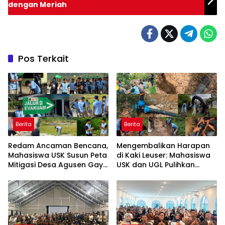
dengan Meriah
Pos Terkait
Berita
Berita
Redam Ancaman Bencana,
Mengembalikan Harapan
Mahasiswa USK Susun Peta
di Kaki Leuser: Mahasiswa
Mitigasi Desa Agusen Gayo
USK dan UGL Pulihkan
Lues
Jaringan Air Bersih di Desa
Agusen