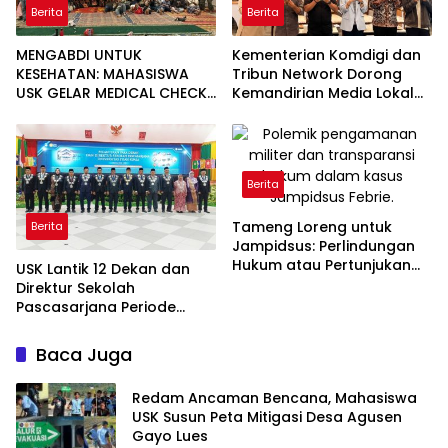
Berita
Berita
MENGABDI UNTUK
Kementerian Komdigi dan
KESEHATAN: MAHASISWA
Tribun Network Dorong
USK GELAR MEDICAL CHECK
Kemandirian Media Lokal
UP GRATIS BAGI WARGA
lewat Workshop di Banda
DESA AGUSEN
Aceh
Berita
Tameng Loreng untuk
Berita
Jampidsus: Perlindungan
Hukum atau Pertunjukan
USK Lantik 12 Dekan dan
Kekuasaan?
Direktur Sekolah
Pascasarjana Periode
2026-2031
Baca Juga
Redam Ancaman Bencana, Mahasiswa
USK Susun Peta Mitigasi Desa Agusen
Gayo Lues