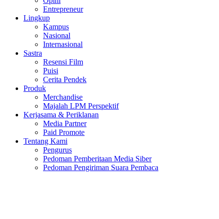
Opini
Entrepreneur
Lingkup
Kampus
Nasional
Internasional
Sastra
Resensi Film
Puisi
Cerita Pendek
Produk
Merchandise
Majalah LPM Perspektif
Kerjasama & Periklanan
Media Partner
Paid Promote
Tentang Kami
Pengurus
Pedoman Pemberitaan Media Siber
Pedoman Pengiriman Suara Pembaca