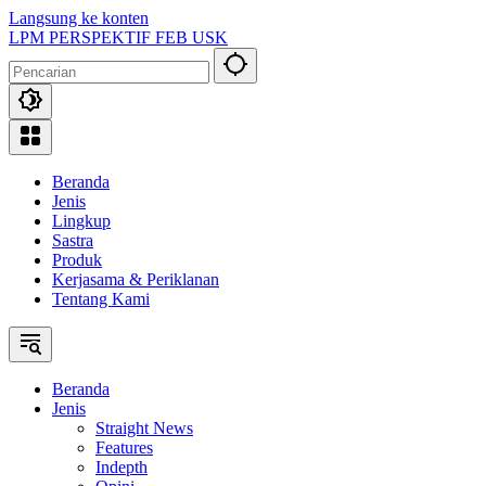
Langsung ke konten
LPM PERSPEKTIF FEB USK
Beranda
Jenis
Lingkup
Sastra
Produk
Kerjasama & Periklanan
Tentang Kami
Beranda
Jenis
Straight News
Features
Indepth