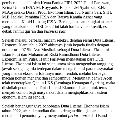
pemberian hadiah oleh Ketua Panitia FIEL 2022 Hanif Fariswan,
Ketua Umum IESA M. Royyanis, Bapak T.M Syahrizal, S.H.I.,
M.A.g selaku Dosen Prodi Ekonomi Islam, Ibu Nurma Sari, S.HI,
M.E.I selaku Pembina IESA dan Raisya Kamila Azhar yang
merupakan Kabid Litbang IESA. Berbagai macam rangkaian acara
yang diadakan oleh FIEL 2022 ini ialah lomba video kreatif, esai,
debat, fahmil qur’an dan
business plan
.
Setelah melalui berbagai macam seleksi, dengan resmi Duta Literasi
Ekonomi Islam tahun 2022 akhirnya jatuh kepada finalis dengan
nomor urut 07 Siti Ayu Musfirah sebagai Duta Literasi Ekonomi
Islam Putri dan Muhammad Riski Ramadhana Duta Literasi
Ekonomi Islam Putra. Hanif Fariswan mengatakan para Duta
Literasi Ekonomi Islam ini selanjutnya akan mengemban tanggung
jawab sebagai garda terdepan dalam mengedukasi para masyarakat
yang literasi ekonomi Islamnya masih rendah, melalui berbagai
macam konten menarik dan semacamnya. Mengingat bahwa Aceh
telah menerapkan Qanun LKS (Lembaga Keuangan Syariah), maka
di sinilah peran utama Duta Literasi Ekonomi Islam untuk terus
menjadi contoh bagi masyarakat dalam mengaplikasikan sistem
ekonomi Islam itu sendiri.
Setelah berlangsungnya penobatan Duta Literasi Ekonomi Islam
tahun 2022, acara kemudian ditutup dengan diiringi suara tepukan
meriah dari penonton yang menyambut
performance
dari Band