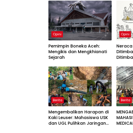
Opini
Opini
Pemimpin Boneka Aceh:
Neraca
Mengikis dan Mengkhianati
Ditimb
Sejarah
Ditimb
Berita
Berita
Mengembalikan Harapan di
MENGAB
Kaki Leuser: Mahasiswa USK
MAHASI
dan UGL Pulihkan Jaringan
MEDICA
Air Bersih di Desa Agusen