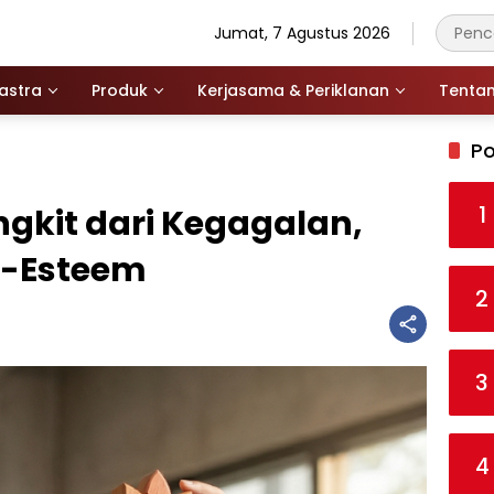
Jumat, 7 Agustus 2026
astra
Produk
Kerjasama & Periklanan
Tenta
Po
1
ngkit dari Kegagalan,
f-Esteem
2
3
4