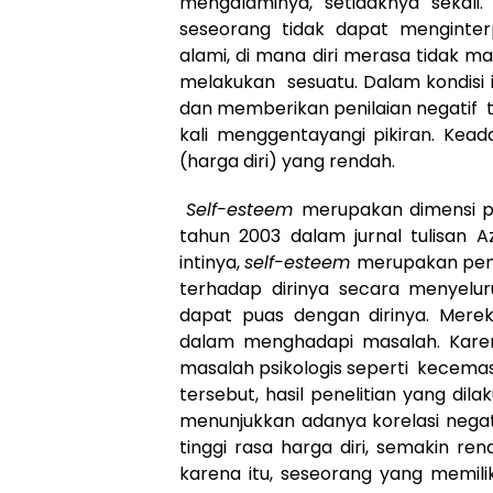
mengalaminya, setidaknya sekali. 
seseorang tidak dapat menginte
alami, di mana diri merasa tidak m
melakukan sesuatu. Dalam kondisi 
dan memberikan penilaian negatif ter
kali menggentayangi pikiran. Kead
(harga diri) yang rendah.
Self-esteem
merupakan dimensi pe
tahun 2003 dalam jurnal tulisan A
intinya,
self-esteem
merupakan penil
terhadap dirinya secara menyelur
dapat puas dengan dirinya. Mer
dalam menghadapi masalah. Kare
masalah psikologis seperti kecema
tersebut, hasil penelitian yang dil
menunjukkan adanya korelasi nega
tinggi rasa harga diri, semakin ren
karena itu, seseorang yang memili