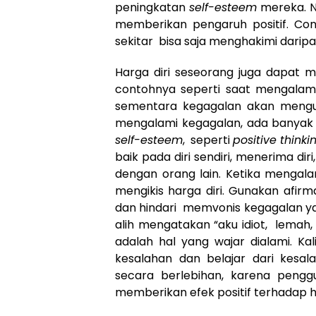
peningkatan
self-esteem
mereka. N
memberikan pengaruh positif. Con
sekitar bisa saja menghakimi dari
Harga diri seseorang juga dapat m
contohnya seperti saat mengalam
sementara kegagalan akan menguran
mengalami kegagalan, ada banyak 
self-esteem
, seperti
positive thinki
baik pada diri sendiri, menerima d
dengan orang lain. Ketika mengala
mengikis harga diri. Gunakan afirm
dan hindari memvonis kegagalan ya
alih mengatakan “aku idiot, lemah,
adalah hal yang wajar dialami. Ka
kesalahan dan belajar dari kesal
secara berlebihan, karena penggun
memberikan efek positif terhadap ha