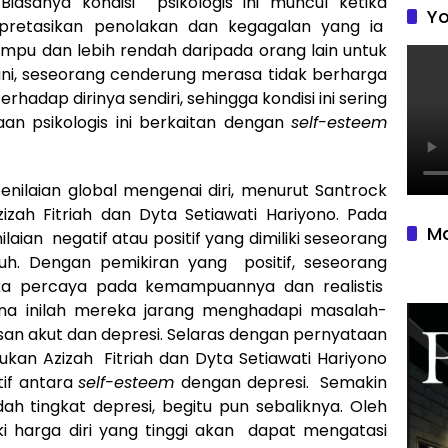
Biasanya kondisi psikologis ini muncul ketika
Yo
rpretasikan penolakan dan kegagalan yang ia
ampu dan lebih rendah daripada orang lain untuk
ini, seseorang cenderung merasa tidak berharga
hadap dirinya sendiri, sehingga kondisi ini sering
aan psikologis ini berkaitan dengan
self-esteem
nilaian global mengenai diri, menurut Santrock
zizah Fitriah dan Dyta Setiawati Hariyono. Pada
Ma
aian negatif atau positif yang dimiliki seseorang
uh. Dengan pemikiran yang positif, seseorang
eka percaya pada kemampuannya dan realistis
na inilah mereka jarang menghadapi masalah-
san akut dan depresi. Selaras dengan pernyataan
akukan Azizah Fitriah dan Dyta Setiawati Hariyono
tif antara
self-esteem
dengan depresi. Semakin
dah tingkat depresi, begitu pun sebaliknya. Oleh
ki harga diri yang tinggi akan dapat mengatasi