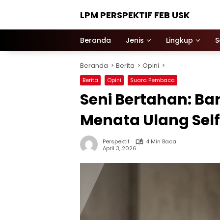
Langsung
LPM PERSPEKTIF FEB USK
ke
konten
Beranda
Jenis
Lingkup
S
Beranda
Berita
Opini
Berita
Opini
Suara Pembaca
Seni Bertahan: Ba
Menata Ulang Sel
Perspektif
4 Min Baca
April 3, 2026