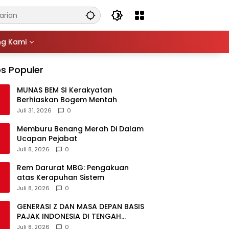
ng Kami
s Populer
MUNAS BEM SI Kerakyatan
Berhiaskan Bogem Mentah
Juli 31, 2026
0
Memburu Benang Merah Di Dalam
Ucapan Pejabat
Juli 8, 2026
0
Rem Darurat MBG: Pengakuan
atas Kerapuhan Sistem
Juli 8, 2026
0
GENERASI Z DAN MASA DEPAN BASIS
PAJAK INDONESIA DI TENGAH
DISRUPSI GLOBAL
Juli 8, 2026
0