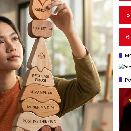
5
6
Me
Pa