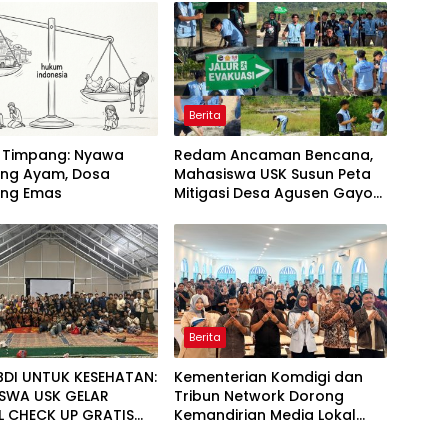
Berita
 Timpang: Nyawa
Redam Ancaman Bencana,
ang Ayam, Dosa
Mahasiswa USK Susun Peta
ang Emas
Mitigasi Desa Agusen Gayo
Lues
Berita
DI UNTUK KESEHATAN:
Kementerian Komdigi dan
SWA USK GELAR
Tribun Network Dorong
L CHECK UP GRATIS
Kemandirian Media Lokal
BAGI WARGA DESA AGUSEN
lewat Workshop di Banda