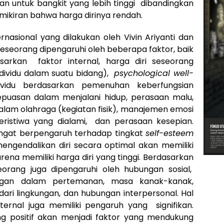
 untuk bangkit yang lebih tinggi dibandingkan
ikiran bahwa harga dirinya rendah.
ernasional yang dilakukan oleh Vivin Ariyanti dan
eseorang dipengaruhi oleh beberapa faktor, baik
sarkan faktor internal, harga diri seseorang
ndividu dalam suatu bidang),
psychological well-
dividu berdasarkan pemenuhan keberfungsian
, kepuasan dalam menjalani hidup, perasaan malu,
 dalam olahraga (kegiatan fisik), manajemen emosi
peristiwa yang dialami, dan perasaan kesepian.
sangat berpengaruh terhadap tingkat
self-esteem
gendalikan diri secara optimal akan memiliki
na memiliki harga diri yang tinggi. Berdasarkan
eorang juga dipengaruhi oleh hubungan sosial,
ngan dalam pertemanan, masa kanak-kanak,
dari lingkungan, dan hubungan interpersonal. Hal
ernal juga memiliki pengaruh yang signifikan.
ang positif akan menjadi faktor yang mendukung