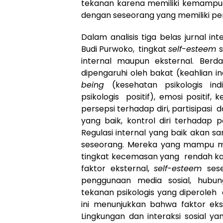
tekanan karena memiliki kemampuan
dengan seseorang yang memiliki pem
Dalam analisis tiga belas jurnal int
Budi Purwoko, tingkat
self-esteem
s
internal maupun eksternal. Berda
dipengaruhi oleh bakat (keahlian i
being
(kesehatan psikologis in
psikologis positif), emosi positif
persepsi terhadap diri, partisipasi
yang baik, kontrol diri terhadap 
Regulasi internal yang baik akan 
seseorang. Mereka yang mampu men
tingkat kecemasan yang rendah kare
faktor eksternal,
self-esteem
ses
penggunaan media sosial, hubu
tekanan psikologis yang diperoleh 
ini menunjukkan bahwa faktor ekst
Lingkungan dan interaksi sosial y