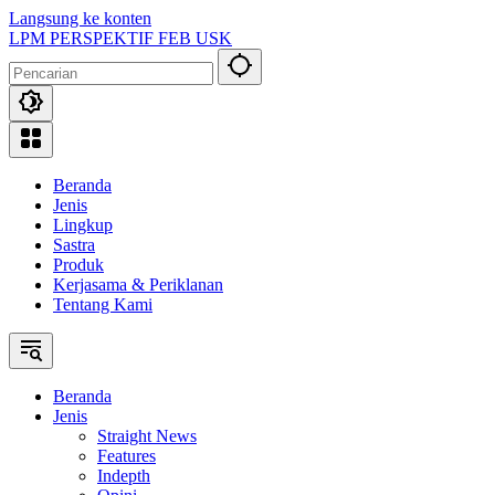
Langsung ke konten
LPM PERSPEKTIF FEB USK
Beranda
Jenis
Lingkup
Sastra
Produk
Kerjasama & Periklanan
Tentang Kami
Beranda
Jenis
Straight News
Features
Indepth