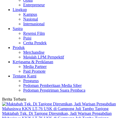
Opini
Entrepreneur
Lingkup
Kampus
Nasional
Internasional
Sastra
Resensi Film
Puisi
Cerita Pendek
Produk
Merchandise
Majalah LPM Perspektif
Kerjasama & Periklanan
Media Partner
Paid Promote
Tentang Kami
Pengurus
Pedoman Pemberitaan Media Siber
Pedoman Pengiriman Suara Pembaca
Berita Terbaru
Maktabah Tgk. Di Tanjong Diresmikan, Jadi Warisan Pengabdian