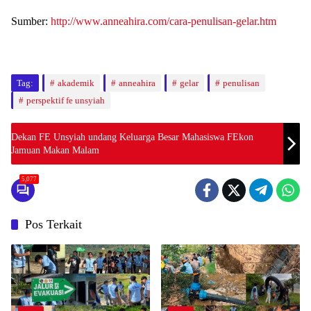
Sumber:
http://www.anneahira.com/cara-penulisan-gelar.htm
Tag:
akademik
anneahira
gelar
penulisan
perspektif fe unsyiah
Dekan FE Unsyiah undang Keluarga Besar Mahasiswa FEkon
Jamuan Makan Malam
5,077
Pos Terkait