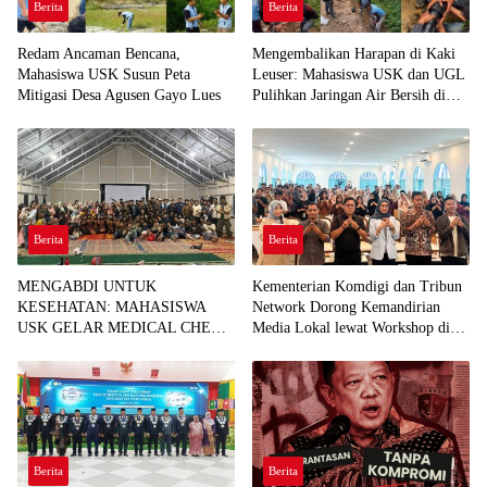
Berita
Berita
Redam Ancaman Bencana,
Mengembalikan Harapan di Kaki
Mahasiswa USK Susun Peta
Leuser: Mahasiswa USK dan UGL
Mitigasi Desa Agusen Gayo Lues
Pulihkan Jaringan Air Bersih di
Desa Agusen
Berita
Berita
MENGABDI UNTUK
Kementerian Komdigi dan Tribun
KESEHATAN: MAHASISWA
Network Dorong Kemandirian
USK GELAR MEDICAL CHECK
Media Lokal lewat Workshop di
UP GRATIS BAGI WARGA
Banda Aceh
DESA AGUSEN
Berita
Berita