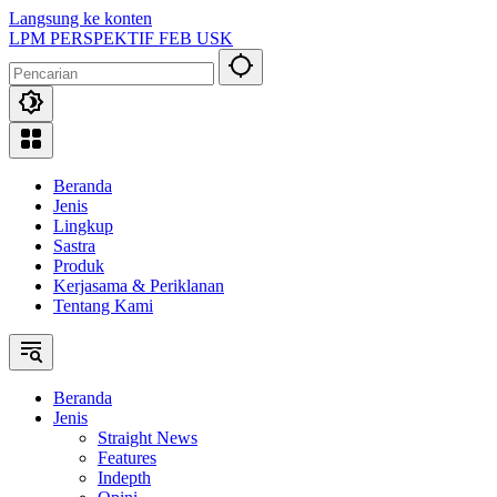
Langsung ke konten
LPM PERSPEKTIF FEB USK
Beranda
Jenis
Lingkup
Sastra
Produk
Kerjasama & Periklanan
Tentang Kami
Beranda
Jenis
Straight News
Features
Indepth