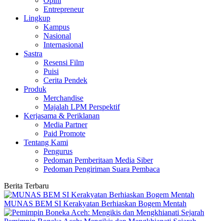
Opini
Entrepreneur
Lingkup
Kampus
Nasional
Internasional
Sastra
Resensi Film
Puisi
Cerita Pendek
Produk
Merchandise
Majalah LPM Perspektif
Kerjasama & Periklanan
Media Partner
Paid Promote
Tentang Kami
Pengurus
Pedoman Pemberitaan Media Siber
Pedoman Pengiriman Suara Pembaca
Berita Terbaru
MUNAS BEM SI Kerakyatan Berhiaskan Bogem Mentah