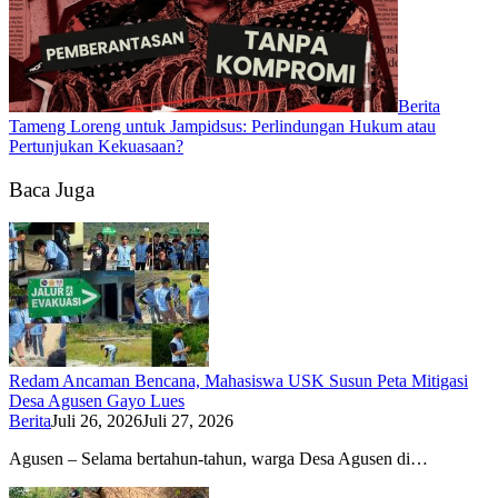
Berita
Tameng Loreng untuk Jampidsus: Perlindungan Hukum atau
Pertunjukan Kekuasaan?
Baca Juga
Redam Ancaman Bencana, Mahasiswa USK Susun Peta Mitigasi
Desa Agusen Gayo Lues
Berita
Juli 26, 2026
Juli 27, 2026
Agusen – Selama bertahun-tahun, warga Desa Agusen di…