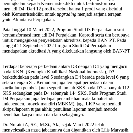
peningkatan kepada Kemenristekdikti untuk bertransformasi
menjadi D4. Dari 12 prodi tersebut hanya 1 prodi yang disetujui
oleh Kemenristekdikti untuk
upgrading
menjadi sarjana terapan
yaitu Akuntansi Perpajakan.
Pata tanggal 10 Maret 2022, Program Studi D3 Perpajakan resmi
bertransformasi menjadi D4 Perpajakan. Kaprodi serta tim berupaya
untuk mengajukan penyeleksian akreditasi kepada BAN-PT. Pada
tanggal 21 September 2022 Program Studi D4 Perpajakan
mendapatkan akreditasi A yang dikeluarkan langsung oleh BAN-PT
.
Terdapat beberapa perbedaan antara D3 dengan D4 yang mengacu
pada KKNI (Kerangka Kualifikasi Nasional Indonesia), D3
berkedudukan pada level 5 sedangkan D4 berada pada level 6 yang
setara dengan S1. Kemudian juga terdapat perbedaan dalam
kurikulum pembelajaran seperti jumlah SKS pada D3 sebanyak 112
SKS sedangkan pada D4 sebanyak 144 SKS. Pada Program Studi
D4 Perpajakan juga terdapat penambahan mata kuliah studi
independen, proyek mandiri (MBKM), juga LKP yang menjadi
skripsi/laporan tugas akhir, penulisan laporan menjadi metode
penelitian karya ilmiah dan lain sebagainya.
Dr. Nuraini A, SE., M.Si., Ak., sejak Maret 2022 telah
menyelesaikan masa jabatannya dan digantikan oleh Lilis Maryasih,