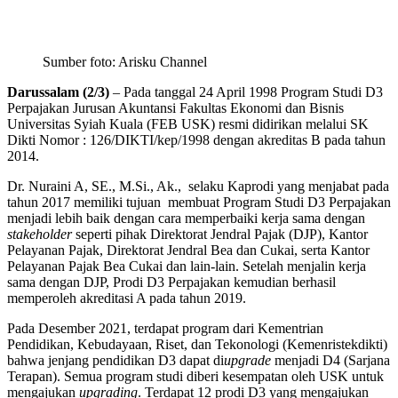
Sumber foto: Arisku Channel
Darussalam (2/3)
– Pada tanggal 24 April 1998 Program Studi D3
Perpajakan Jurusan Akuntansi Fakultas Ekonomi dan Bisnis
Universitas Syiah Kuala (FEB USK) resmi didirikan melalui SK
Dikti Nomor : 126/DIKTI/kep/1998 dengan akreditas B pada tahun
2014.
Dr. Nuraini A, SE., M.Si., Ak., selaku Kaprodi yang menjabat pada
tahun 2017 memiliki tujuan membuat Program Studi D3 Perpajakan
menjadi lebih baik dengan cara memperbaiki kerja sama dengan
stakeholder
seperti pihak Direktorat Jendral Pajak (DJP), Kantor
Pelayanan Pajak, Direktorat Jendral Bea dan Cukai, serta Kantor
Pelayanan Pajak Bea Cukai dan lain-lain. Setelah menjalin kerja
sama dengan DJP, Prodi D3 Perpajakan kemudian berhasil
memperoleh akreditasi A pada tahun 2019.
Pada Desember 2021, terdapat program dari Kementrian
Pendidikan, Kebudayaan, Riset, dan Tekonologi (Kemenristekdikti)
bahwa jenjang pendidikan D3 dapat di
upgrade
menjadi D4 (Sarjana
Terapan). Semua program studi diberi kesempatan oleh USK untuk
mengajukan
upgrading
. Terdapat 12 prodi D3 yang mengajukan