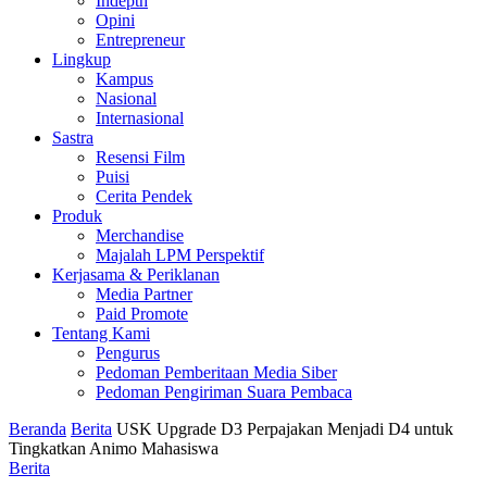
Indepth
Opini
Entrepreneur
Lingkup
Kampus
Nasional
Internasional
Sastra
Resensi Film
Puisi
Cerita Pendek
Produk
Merchandise
Majalah LPM Perspektif
Kerjasama & Periklanan
Media Partner
Paid Promote
Tentang Kami
Pengurus
Pedoman Pemberitaan Media Siber
Pedoman Pengiriman Suara Pembaca
Beranda
Berita
USK Upgrade D3 Perpajakan Menjadi D4 untuk
Tingkatkan Animo Mahasiswa
Berita