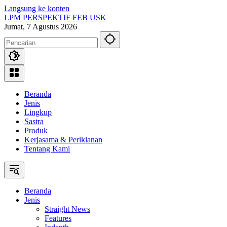
Langsung ke konten
LPM PERSPEKTIF FEB USK
Jumat, 7 Agustus 2026
Beranda
Jenis
Lingkup
Sastra
Produk
Kerjasama & Periklanan
Tentang Kami
Beranda
Jenis
Straight News
Features