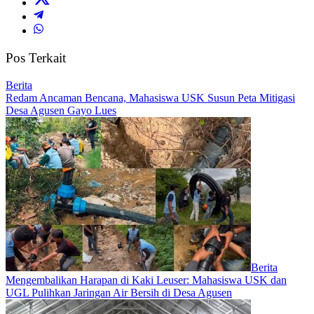
Pos Terkait
Berita
Redam Ancaman Bencana, Mahasiswa USK Susun Peta Mitigasi
Desa Agusen Gayo Lues
Berita
Mengembalikan Harapan di Kaki Leuser: Mahasiswa USK dan
UGL Pulihkan Jaringan Air Bersih di Desa Agusen