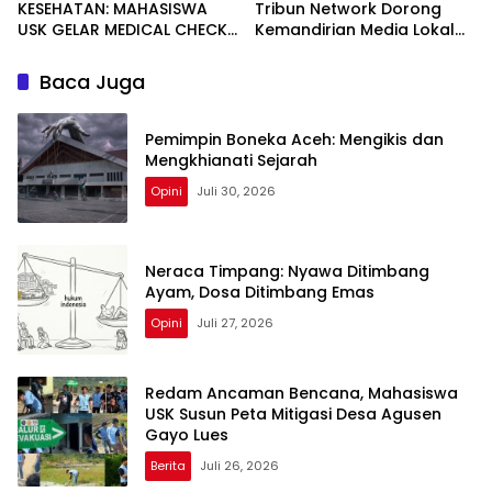
KESEHATAN: MAHASISWA
Tribun Network Dorong
USK GELAR MEDICAL CHECK
Kemandirian Media Lokal
UP GRATIS BAGI WARGA
lewat Workshop di Banda
DESA AGUSEN
Aceh
Baca Juga
Pemimpin Boneka Aceh: Mengikis dan
Mengkhianati Sejarah
Opini
Juli 30, 2026
Neraca Timpang: Nyawa Ditimbang
Ayam, Dosa Ditimbang Emas
Opini
Juli 27, 2026
Redam Ancaman Bencana, Mahasiswa
USK Susun Peta Mitigasi Desa Agusen
Gayo Lues
Berita
Juli 26, 2026