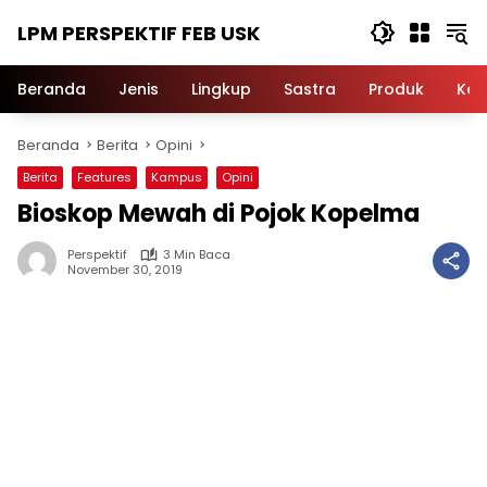
Langsung
LPM PERSPEKTIF FEB USK
ke
konten
Beranda
Jenis
Lingkup
Sastra
Produk
Ker
Beranda
Berita
Opini
Berita
Features
Kampus
Opini
Bioskop Mewah di Pojok Kopelma
Perspektif
3 Min Baca
November 30, 2019