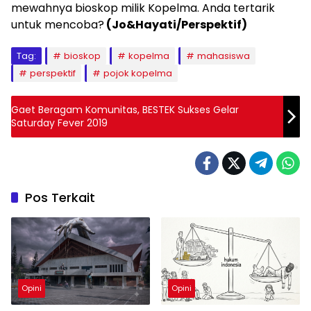
mewahnya bioskop milik Kopelma. Anda tertarik
untuk mencoba?
(Jo&Hayati/Perspektif)
Tag:
bioskop
kopelma
mahasiswa
perspektif
pojok kopelma
Gaet Beragam Komunitas, BESTEK Sukses Gelar
Saturday Fever 2019
Pos Terkait
Opini
Opini