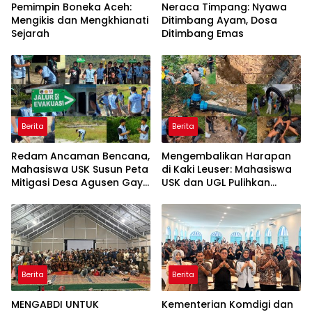
Pemimpin Boneka Aceh:
Neraca Timpang: Nyawa
Mengikis dan Mengkhianati
Ditimbang Ayam, Dosa
Sejarah
Ditimbang Emas
Berita
Berita
Redam Ancaman Bencana,
Mengembalikan Harapan
Mahasiswa USK Susun Peta
di Kaki Leuser: Mahasiswa
Mitigasi Desa Agusen Gayo
USK dan UGL Pulihkan
Lues
Jaringan Air Bersih di Desa
Agusen
Berita
Berita
MENGABDI UNTUK
Kementerian Komdigi dan