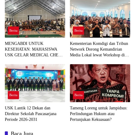
Berita
Berita
MENGABDI UNTUK
Kementerian Komdigi dan Tribun
KESEHATAN: MAHASISWA
Network Dorong Kemandirian
USK GELAR MEDICAL CHECK
Media Lokal lewat Workshop di
UP GRATIS BAGI WARGA
Banda Aceh
DESA AGUSEN
Berita
Berita
USK Lantik 12 Dekan dan
Tameng Loreng untuk Jampidsus:
Direktur Sekolah Pascasarjana
Perlindungan Hukum atau
Periode 2026-2031
Pertunjukan Kekuasaan?
Baca Juga