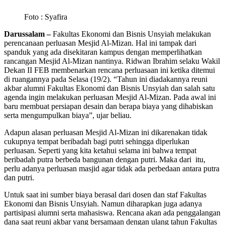
Foto : Syafira
Darussalam –
Fakultas Ekonomi dan Bisnis Unsyiah melakukan
perencanaan perluasan Mesjid Al-Mizan. Hal ini tampak dari
spanduk yang ada disekitaran kampus dengan memperlihatkan
rancangan Mesjid Al-Mizan nantinya. Ridwan Ibrahim selaku Wakil
Dekan II FEB membenarkan rencana perluasaan ini ketika ditemui
di ruangannya pada Selasa (19/2). “Tahun ini diadakannya reuni
akbar alumni Fakultas Ekonomi dan Bisnis Unsyiah dan salah satu
agenda ingin melakukan perluasan Mesjid Al-Mizan. Pada awal ini
baru membuat persiapan desain dan berapa biaya yang dihabiskan
serta mengumpulkan biaya”, ujar beliau.
Adapun alasan perluasan Mesjid Al-Mizan ini dikarenakan tidak
cukupnya tempat beribadah bagi putri sehingga diperlukan
perluasan. Seperti yang kita ketahui selama ini bahwa tempat
beribadah putra berbeda bangunan dengan putri. Maka dari itu,
perlu adanya perluasan masjid agar tidak ada perbedaan antara putra
dan putri.
Untuk saat ini sumber biaya berasal dari dosen dan staf Fakultas
Ekonomi dan Bisnis Unsyiah. Namun diharapkan juga adanya
partisipasi alumni serta mahasiswa. Rencana akan ada penggalangan
dana saat reuni akbar yang bersamaan dengan ulang tahun Fakultas