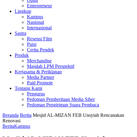
Opini
Entrepreneur
Lingkup
Kampus
Nasional
Internasional
Sastra
Resensi Film
Puisi
Cerita Pendek
Produk
Merchandise
Majalah LPM Perspektif
Kerjasama & Periklanan
Media Partner
Paid Promote
Tentang Kami
Pengurus
Pedoman Pemberitaan Media Siber
Pedoman Pengiriman Suara Pembaca
Beranda
Berita
Mesjid AL-MIZAN FEB Unsyiah Rencanakan
Renovasi
Berita
Kampus