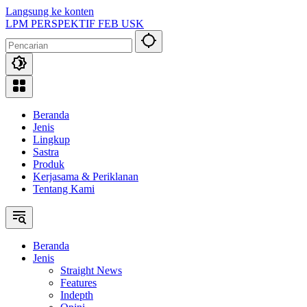
Langsung ke konten
LPM PERSPEKTIF FEB USK
Beranda
Jenis
Lingkup
Sastra
Produk
Kerjasama & Periklanan
Tentang Kami
Beranda
Jenis
Straight News
Features
Indepth