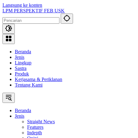
Langsung ke konten
LPM PERSPEKTIF FEB USK
Beranda
Jenis
Lingkup
Sastra
Produk
Kerjasama & Periklanan
Tentang Kami
Beranda
Jenis
Straight News
Features
Indepth