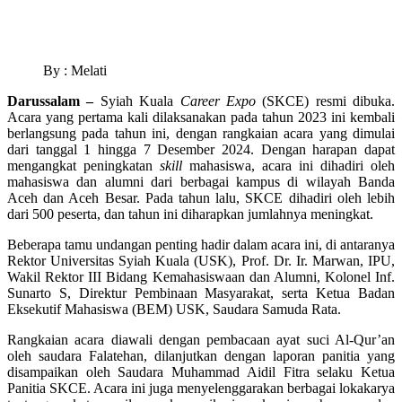
By : Melati
Darussalam –
Syiah Kuala
Career Expo
(SKCE) resmi dibuka.
Acara yang pertama kali dilaksanakan pada tahun 2023 ini kembali
berlangsung pada tahun ini, dengan rangkaian acara yang dimulai
dari tanggal 1 hingga 7 Desember 2024. Dengan harapan dapat
mengangkat peningkatan
skill
mahasiswa, acara ini dihadiri oleh
mahasiswa dan alumni dari berbagai kampus di wilayah Banda
Aceh dan Aceh Besar. Pada tahun lalu, SKCE dihadiri oleh lebih
dari 500 peserta, dan tahun ini diharapkan jumlahnya meningkat.
Beberapa tamu undangan penting hadir dalam acara ini, di antaranya
Rektor Universitas Syiah Kuala (USK), Prof. Dr. Ir. Marwan, IPU,
Wakil Rektor III Bidang Kemahasiswaan dan Alumni, Kolonel Inf.
Sunarto S, Direktur Pembinaan Masyarakat, serta Ketua Badan
Eksekutif Mahasiswa (BEM) USK, Saudara Samuda Rata.
Rangkaian acara diawali dengan pembacaan ayat suci Al-Qur’an
oleh saudara Falatehan, dilanjutkan dengan laporan panitia yang
disampaikan oleh Saudara Muhammad Aidil Fitra selaku Ketua
Panitia SKCE. Acara ini juga menyelenggarakan berbagai lokakarya