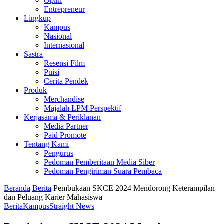
Opini
Entrepreneur
Lingkup
Kampus
Nasional
Internasional
Sastra
Resensi Film
Puisi
Cerita Pendek
Produk
Merchandise
Majalah LPM Perspektif
Kerjasama & Periklanan
Media Partner
Paid Promote
Tentang Kami
Pengurus
Pedoman Pemberitaan Media Siber
Pedoman Pengiriman Suara Pembaca
Beranda
Berita
Pembukaan SKCE 2024 Mendorong Keterampilan
dan Peluang Karier Mahasiswa
Berita
Kampus
Straight News