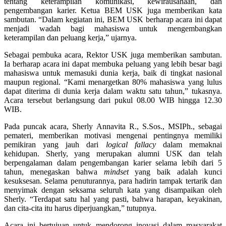
tentang keterampilan komunikasi, kewirausahaan, dan
pengembangan karier. Ketua BEM USK juga memberikan kata
sambutan. “Dalam kegiatan ini, BEM USK berharap acara ini dapat
menjadi wadah bagi mahasiswa untuk mengembangkan
keterampilan dan peluang kerja,” ujarnya.
Sebagai pembuka acara, Rektor USK juga memberikan sambutan.
Ia berharap acara ini dapat membuka peluang yang lebih besar bagi
mahasiswa untuk memasuki dunia kerja, baik di tingkat nasional
maupun regional. “Kami menargetkan 80% mahasiswa yang lulus
dapat diterima di dunia kerja dalam waktu satu tahun,” tukasnya.
Acara tersebut berlangsung dari pukul 08.00 WIB hingga 12.30
WIB.
Pada puncak acara, Sherly Annavita R., S.Sos., MSIPh., sebagai
pemateri, memberikan motivasi mengenai pentingnya memiliki
pemikiran yang jauh dari
logical fallacy
dalam memaknai
kehidupan. Sherly, yang merupakan alumni USK dan telah
berpengalaman dalam pengembangan karier selama lebih dari 5
tahun, menegaskan bahwa
mindset
yang baik adalah kunci
kesuksesan. Selama penuturannya, para hadirin tampak tertarik dan
menyimak dengan seksama seluruh kata yang disampaikan oleh
Sherly. “Terdapat satu hal yang pasti, bahwa harapan, keyakinan,
dan cita-cita itu harus diperjuangkan,” tutupnya.
Acara ini bertujuan untuk mendorong inovasi dalam masyarakat