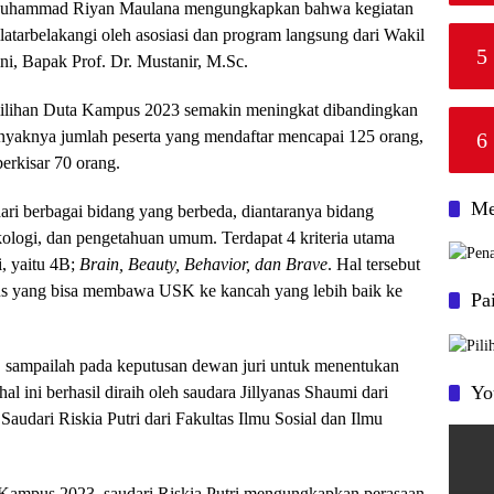
 Muhammad Riyan Maulana mengungkapkan bahwa kegiatan
ilatarbelakangi oleh asosiasi dan program langsung dari Wakil
5
i, Bapak Prof. Dr. Mustanir, M.Sc.
ilihan Duta Kampus 2023 semakin meningkat dibandingkan
 banyaknya jumlah peserta yang mendaftar mencapai 125 orang,
6
erkisar 70 orang.
Me
 dari berbagai bidang yang berbeda, diantaranya bidang
ikologi, dan pengetahuan umum. Terdapat 4 kriteria utama
i, yaitu 4B;
Brain, Beauty, Behavior, dan Brave
. Hal tersebut
s yang bisa membawa USK ke kancah yang lebih baik ke
Pa
i, sampailah pada keputusan dewan juri untuk menentukan
Yo
ni berhasil diraih oleh saudara Jillyanas Shaumi dari
audari Riskia Putri dari Fakultas Ilmu Sosial dan Ilmu
ampus 2023, saudari Riskia Putri mengungkapkan perasaan