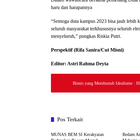
haru dan harapannya
“Semoga duta kampus 2023 bisa jauh lebih k
seluruh masyarakat terkhususnya seluruh el
menyeluruh,” pungkas Riskia Putri.
Perspektif (Rifa Sanira/Cut Misni)
Editor: Astri Rahma Deyta
Bisnis yang Membunuh Idealisme : 
Pos Terkait
Straight News
Berita
MUNAS BEM SI Kerakyatan
Redam An