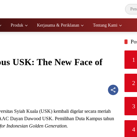
Produk
Kerjasama & Periklanan
Tentang Kami
Po
1
us USK: The New Face of
2
3
rsitas Syiah Kuala (USK) kembali digelar secara meriah
g AAC Dayan Dawood USK. Pemilihan Duta Kampus tahun
for Indonesian Golden Generation.
4