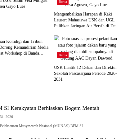
a USK Susun Peta Mitigasi
Berita
sen Gayo Lues
Mengembalikan Harapan di Kaki
Leuser: Mahasiswa USK dan UGL
Pulihkan Jaringan Air Bersih di Desa
Agusen
ian Komdigi dan Tribun
Dorong Kemandirian Media
wat Workshop di Banda
Berita
USK Lantik 12 Dekan dan Direktur
Sekolah Pascasarjana Periode 2026-
2031
I Kerakyatan Berhiaskan Bogem Mentah
 31, 2026
i Pelaksanaan Musyawarah Nasional (MUNAS) BEM SI…