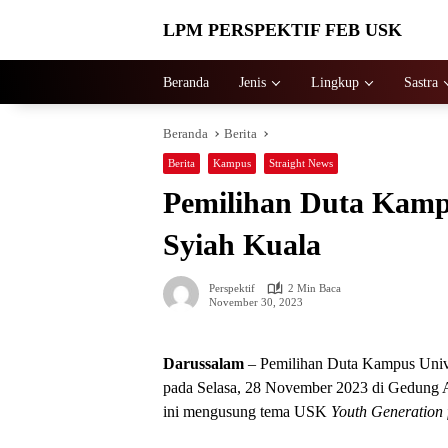
Langsung
LPM PERSPEKTIF FEB USK
ke
konten
Beranda
Jenis
Lingkup
Sastra
Beranda
Berita
Berita
Kampus
Straight News
Pemilihan Duta Kamp
Syiah Kuala
Perspektif
2 Min Baca
November 30, 2023
Darussalam
– Pemilihan Duta Kampus Unive
pada Selasa, 28 November 2023 di Gedun
ini mengusung tema USK
Youth Generation 