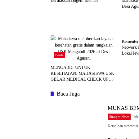
Berhiaskan Bogem Mentah
Mahasisw
Desa Agu
Berita
Kementer
Network 
Lokal le
Berita
Aceh
MENGABDI UNTUK
KESEHATAN: MAHASISWA USK
GELAR MEDICAL CHECK UP
GRATIS BAGI WARGA DESA
AGUSEN
Baca Juga
MUNAS BEM S
Straight News
Juli
Kericuhan mewarna