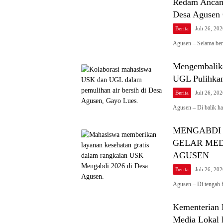
Redam Ancam
Desa Agusen
Berita
Juli 26, 20
Agusen – Selama be
Mengembalika
UGL Pulihkan
Berita
Juli 26, 20
Agusen – Di balik h
MENGABDI 
GELAR MED
AGUSEN
Berita
Juli 26, 20
Agusen – Di tengah 
Kementerian 
Media Lokal 