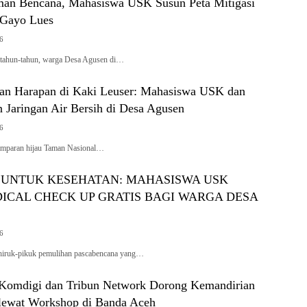
an Bencana, Mahasiswa USK Susun Peta Mitigasi
 Gayo Lues
26
rtahun-tahun, warga Desa Agusen di…
n Harapan di Kaki Leuser: Mahasiswa USK dan
 Jaringan Air Bersih di Desa Agusen
26
amparan hijau Taman Nasional…
UNTUK KESEHATAN: MAHASISWA USK
ICAL CHECK UP GRATIS BAGI WARGA DESA
26
hiruk-pikuk pemulihan pascabencana yang…
Komdigi dan Tribun Network Dorong Kemandirian
lewat Workshop di Banda Aceh