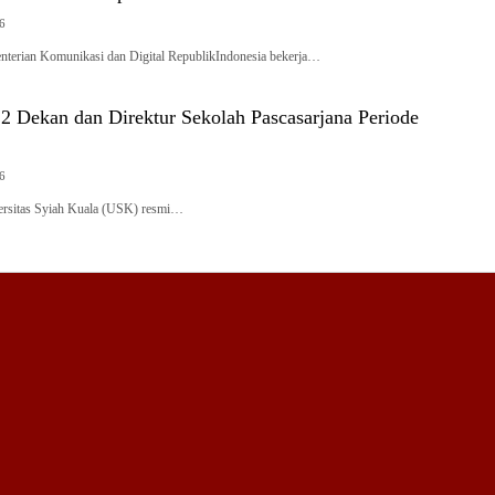
26
erian Komunikasi dan Digital RepublikIndonesia bekerja…
2 Dekan dan Direktur Sekolah Pascasarjana Periode
26
rsitas Syiah Kuala (USK) resmi…