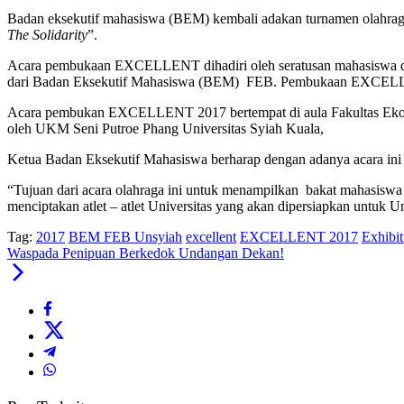
Badan eksekutif mahasiswa (BEM) kembali adakan turnamen olahraga
The Solidarity
”.
Acara pembukaan EXCELLENT dihadiri oleh seratusan mahasiswa dan
dari Badan Eksekutif Mahasiswa (BEM) FEB. Pembukaan EXCELLENT 
Acara pembukan EXCELLENT 2017 bertempat di aula Fakultas Ekonom
oleh UKM Seni Putroe Phang Universitas Syiah Kuala,
Ketua Badan Eksekutif Mahasiswa berharap dengan adanya acara ini t
“Tujuan dari acara olahraga ini untuk menampilkan bakat mahasiswa
menciptakan atlet – atlet Universitas yang akan dipersiapkan unt
Tag:
2017
BEM FEB Unsyiah
excellent
EXCELLENT 2017
Exhibit
Waspada Penipuan Berkedok Undangan Dekan!