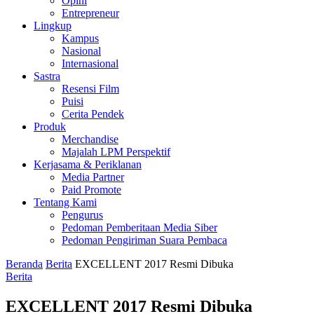
Opini
Entrepreneur
Lingkup
Kampus
Nasional
Internasional
Sastra
Resensi Film
Puisi
Cerita Pendek
Produk
Merchandise
Majalah LPM Perspektif
Kerjasama & Periklanan
Media Partner
Paid Promote
Tentang Kami
Pengurus
Pedoman Pemberitaan Media Siber
Pedoman Pengiriman Suara Pembaca
Beranda
Berita
EXCELLENT 2017 Resmi Dibuka
Berita
EXCELLENT 2017 Resmi Dibuka