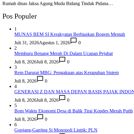
Rumah dinas Jaksa Agung Muda Bidang Tindak Pidana…
Pos Populer
1
MUNAS BEM SI Kerakyatan Berhiaskan Bogem Mentah
Juli 31, 2026
Agustus 1, 2026
0
2
Memburu Benang Merah Di Dalam Ucapan Pejabat
Juli 8, 2026
Juli 8, 2026
0
3
Rem Darurat MBG: Pengakuan atas Kerapuhan Sistem
Juli 8, 2026
0
4
GENERASI Z DAN MASA DEPAN BASIS PAJAK INDON
Juli 8, 2026
Juli 8, 2026
0
5
Bom Waktu Ekonomi Desa di Balik Tirai Kopdes Merah Putih
Juli 8, 2026
0
6
Gonjang-Ganjing Si Monopoli Listrik: PLN