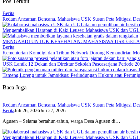
Pos Terkait
Berita
Redam Ancaman Bencana, Mahasiswa USK Susun Peta Mitigasi De
Mengembalikan Harapan di Kaki Leuser: Mahasiswa USK dan UGL Pu
MENGABDI UNTUK KESEHATAN: MAHASISWA USK GELA
Berita
Kementerian Komdigi dan Tribun Network Dorong Kemandirian Med
USK Lantik 12 Dekan dan Direktur Sekolah Pascasarjana Periode 2
Tameng Loreng untuk Jampidsus: Perlindungan Hukum atau Pertunj
Baca Juga
Redam Ancaman Bencana, Mahasiswa USK Susun Peta Mitigasi De
Berita
Juli 26, 2026
Juli 27, 2026
Agusen – Selama bertahun-tahun, warga Desa Agusen di…
Mengembalikan Harapan di Kaki Leuser: Mahasiswa USK dan UGL Pu