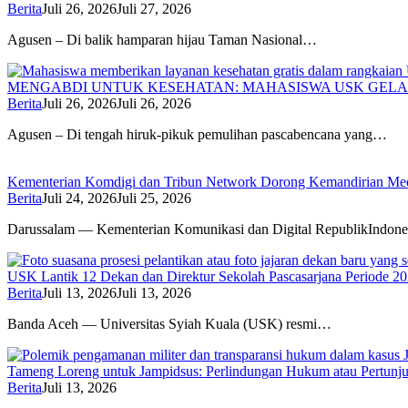
Berita
Juli 26, 2026
Juli 27, 2026
Agusen – Di balik hamparan hijau Taman Nasional…
MENGABDI UNTUK KESEHATAN: MAHASISWA USK GELA
Berita
Juli 26, 2026
Juli 26, 2026
Agusen – Di tengah hiruk-pikuk pemulihan pascabencana yang…
Kementerian Komdigi dan Tribun Network Dorong Kemandirian Med
Berita
Juli 24, 2026
Juli 25, 2026
Darussalam — Kementerian Komunikasi dan Digital RepublikIndone
USK Lantik 12 Dekan dan Direktur Sekolah Pascasarjana Periode 2
Berita
Juli 13, 2026
Juli 13, 2026
Banda Aceh — Universitas Syiah Kuala (USK) resmi…
Tameng Loreng untuk Jampidsus: Perlindungan Hukum atau Pertunj
Berita
Juli 13, 2026