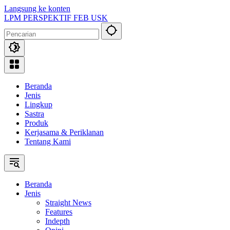
Langsung ke konten
LPM PERSPEKTIF FEB USK
Beranda
Jenis
Lingkup
Sastra
Produk
Kerjasama & Periklanan
Tentang Kami
Beranda
Jenis
Straight News
Features
Indepth