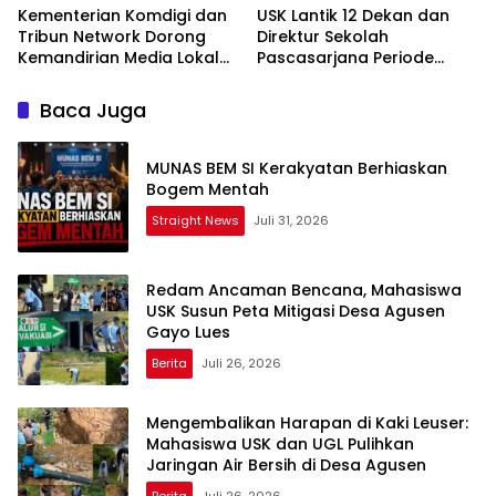
Kementerian Komdigi dan
USK Lantik 12 Dekan dan
Tribun Network Dorong
Direktur Sekolah
Kemandirian Media Lokal
Pascasarjana Periode
lewat Workshop di Banda
2026-2031
Aceh
Baca Juga
MUNAS BEM SI Kerakyatan Berhiaskan
Bogem Mentah
Straight News
Juli 31, 2026
Redam Ancaman Bencana, Mahasiswa
USK Susun Peta Mitigasi Desa Agusen
Gayo Lues
Berita
Juli 26, 2026
Mengembalikan Harapan di Kaki Leuser:
Mahasiswa USK dan UGL Pulihkan
Jaringan Air Bersih di Desa Agusen