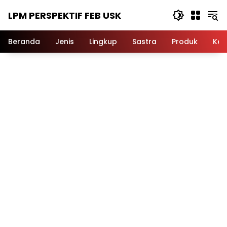
Langsung
LPM PERSPEKTIF FEB USK
ke
konten
Beranda
Jenis
Lingkup
Sastra
Produk
Ker