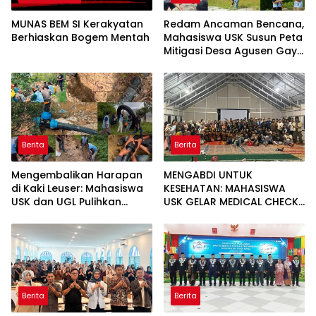
MUNAS BEM SI Kerakyatan
Redam Ancaman Bencana,
Berhiaskan Bogem Mentah
Mahasiswa USK Susun Peta
Mitigasi Desa Agusen Gayo
Lues
Berita
Berita
Mengembalikan Harapan
MENGABDI UNTUK
di Kaki Leuser: Mahasiswa
KESEHATAN: MAHASISWA
USK dan UGL Pulihkan
USK GELAR MEDICAL CHECK
Jaringan Air Bersih di Desa
UP GRATIS BAGI WARGA
Agusen
DESA AGUSEN
Berita
Berita