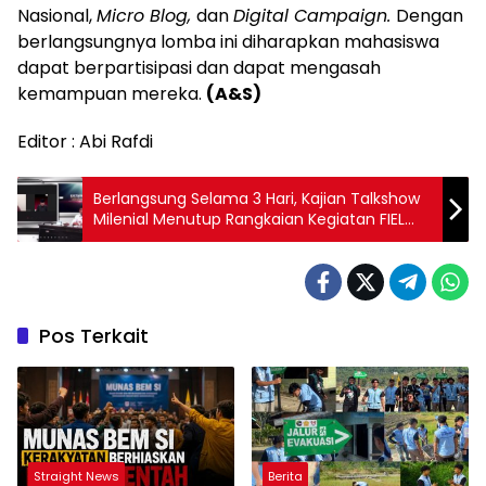
Nasional,
Micro Blog,
dan
Digital Campaign.
Dengan
berlangsungnya lomba ini diharapkan mahasiswa
dapat berpartisipasi dan dapat mengasah
kemampuan mereka.
(A&S)
Editor : Abi Rafdi
Berlangsung Selama 3 Hari, Kajian Talkshow
Milenial Menutup Rangkaian Kegiatan FIEL
2020
Pos Terkait
Straight News
Berita