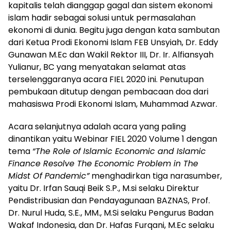
kapitalis telah dianggap gagal dan sistem ekonomi
islam hadir sebagai solusi untuk permasalahan
ekonomi di dunia. Begitu juga dengan kata sambutan
dari Ketua Prodi Ekonomi Islam FEB Unsyiah, Dr. Eddy
Gunawan M.Ec dan Wakil Rektor III, Dr. Ir. Alfiansyah
Yulianur, BC yang menyatakan selamat atas
terselenggaranya acara FIEL 2020 ini. Penutupan
pembukaan ditutup dengan pembacaan doa dari
mahasiswa Prodi Ekonomi Islam, Muhammad Azwar.
Acara selanjutnya adalah acara yang paling
dinantikan yaitu Webinar FIEL 2020 Volume 1 dengan
tema
“The Role of Islamic Economic and Islamic
Finance Resolve The Economic Problem in The
Midst Of Pandemic”
menghadirkan tiga narasumber,
yaitu Dr. Irfan Sauqi Beik S.P., M.si selaku Direktur
Pendistribusian dan Pendayagunaan BAZNAS, Prof.
Dr. Nurul Huda, S.E., MM., M.Si selaku Pengurus Badan
Wakaf Indonesia, dan Dr. Hafas Furqani, M.Ec selaku